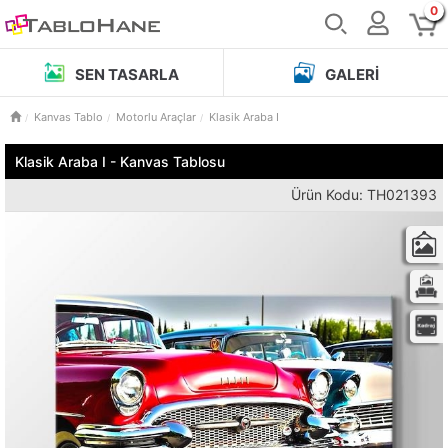
0
SEN TASARLA
GALERI
Kanvas Tablo
Motorlu Araçlar
Klasik Araba I
Klasik Araba I - Kanvas Tablosu
Ürün Kodu: TH021393