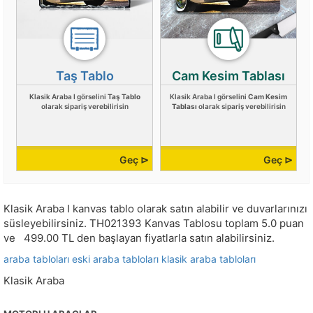
Taş Tablo
Cam Kesim Tablası
Klasik Araba I görselini
Taş Tablo
Klasik Araba I görselini
Cam Kesim
olarak sipariş verebilirisin
Tablası
olarak sipariş verebilirisin
Geç ⊳
Geç ⊳
Klasik Araba I kanvas tablo olarak satın alabilir ve duvarlarınızı
süsleyebilirsiniz.
TH021393
Kanvas Tablosu toplam
5.0
puan
ve
499.00
TL den başlayan fiyatlarla satın alabilirsiniz.
araba tabloları
eski araba tabloları
klasik araba tabloları
Klasik Araba