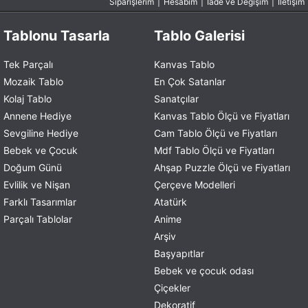
Siparişlerim
|
Hesabım
|
İade ve Değişim
|
İletişim
Tablonu Tasarla
Tablo Galerisi
Tek Parçalı
Kanvas Tablo
Mozaik Tablo
En Çok Satanlar
Kolaj Tablo
Sanatçılar
Annene Hediye
Kanvas Tablo Ölçü ve Fiyatları
Sevgiline Hediye
Cam Tablo Ölçü ve Fiyatları
Bebek ve Çocuk
Mdf Tablo Ölçü ve Fiyatları
Doğum Günü
Ahşap Puzzle Ölçü ve Fiyatları
Evlilik ve Nişan
Çerçeve Modelleri
Farklı Tasarımlar
Atatürk
Parçalı Tablolar
Anime
Arşiv
Başyapıtlar
Bebek ve çocuk odası
Çiçekler
Dekoratif