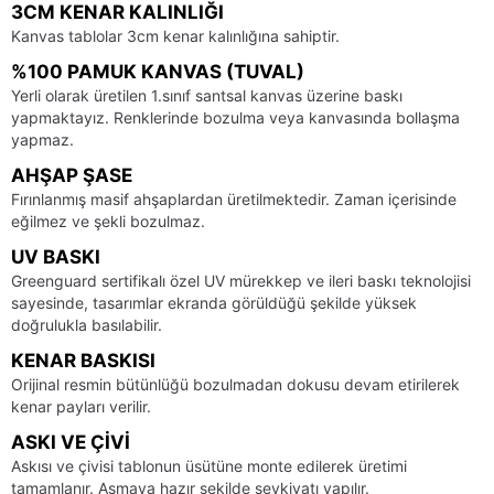
3CM KENAR KALINLIĞI
Kanvas tablolar 3cm kenar kalınlığına sahiptir.
%100 PAMUK KANVAS (TUVAL)
Yerli olarak üretilen 1.sınıf santsal kanvas üzerine baskı
yapmaktayız. Renklerinde bozulma veya kanvasında bollaşma
yapmaz.
AHŞAP ŞASE
Fırınlanmış masif ahşaplardan üretilmektedir. Zaman içerisinde
eğilmez ve şekli bozulmaz.
UV BASKI
Greenguard sertifikalı özel UV mürekkep ve ileri baskı teknolojisi
sayesinde, tasarımlar ekranda görüldüğü şekilde yüksek
doğrulukla basılabilir.
KENAR BASKISI
Orijinal resmin bütünlüğü bozulmadan dokusu devam etirilerek
kenar payları verilir.
ASKI VE ÇIVI
Askısı ve çivisi tablonun üsütüne monte edilerek üretimi
tamamlanır. Asmaya hazır şekilde sevkiyatı yapılır.