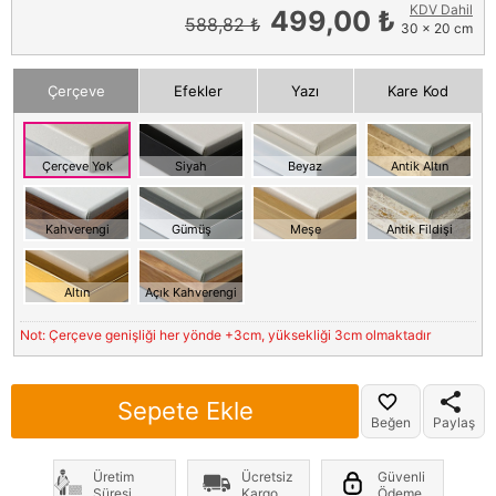
KDV Dahil
499,00 ₺
588,82 ₺
30 x 20 cm
Çerçeve
Efekler
Yazı
Kare Kod
Çerçeve Yok
Siyah
Beyaz
Antik Altın
Kahverengi
Gümüş
Meşe
Antik Fildişi
Altın
Açık Kahverengi
Not: Çerçeve genişliği her yönde +3cm, yüksekliği 3cm olmaktadır
Sepete Ekle
Beğen
Paylaş
Üretim
Ücretsiz
Güvenli
Süresi
Kargo
Ödeme