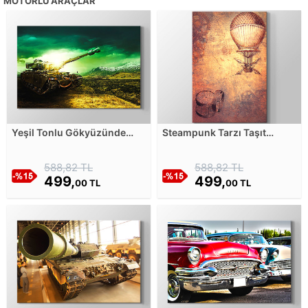
MOTORLU ARAÇLAR
Yeşil Tonlu Gökyüzünde
Steampunk Tarzı Taşıt
Eski Tank Kanvas Tablosu
Çizimi Kanvas Tablosu
588,82 TL
588,82 TL
499,
499,
00 TL
00 TL