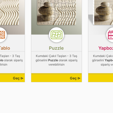
Tablo
Puzzle
Yapbo
Taşları - 3 Taş
Kumdaki Çakıl Taşları - 3 Taş
Kumdaki Çakıl 
blo
olarak sipariş
görselini
Puzzle
olarak sipariş
görselini
Yapb
irisin
verebilirisin
sipariş v
Geç ⊳
Geç ⊳