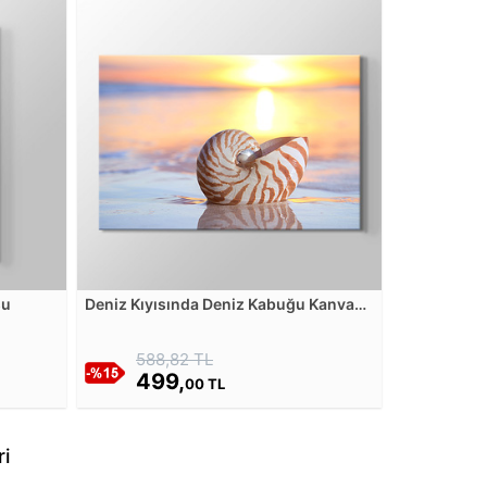
su
Deniz Kıyısında Deniz Kabuğu Kanvas
Tablosu
588,82 TL
499,
00 TL
ri