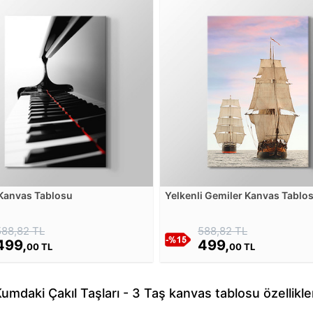
Kanvas Tablosu
Yelkenli Gemiler Kanvas Tablo
588,82 TL
588,82 TL
499,
499,
00 TL
00 TL
umdaki Çakıl Taşları - 3 Taş kanvas tablosu özellikle