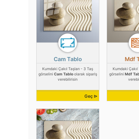
Cam Tablo
Mdf 
Kumdaki Çakıl Taşları - 3 Taş
Kumdaki Çakıl 
görselini
Cam Tablo
olarak sipariş
görselini
Mdf Ta
verebilirisin
verebil
Geç ⊳