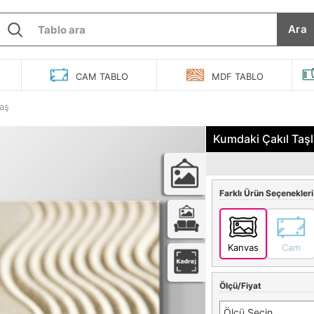
Ara
O
CAM
TABLO
MDF
TABLO
Taş
Kumdaki Çakıl Taşl
Farklı Ürün Seçenekleri
Kanvas
Cam
Ölçü/Fiyat
Ölçü Seçin