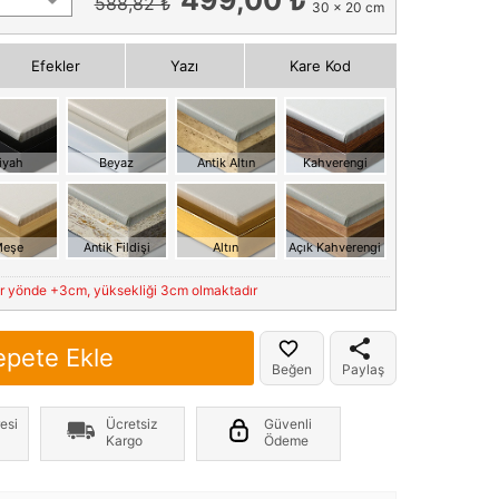
588,82 ₺
30 x 20 cm
Efekler
Yazı
Kare Kod
iyah
Beyaz
Antik Altın
Kahverengi
eşe
Antik Fildişi
Altın
Açık Kahverengi
er yönde +3cm, yüksekliği 3cm olmaktadır
epete Ekle
Beğen
Paylaş
esi
Ücretsiz
Güvenli
Kargo
Ödeme