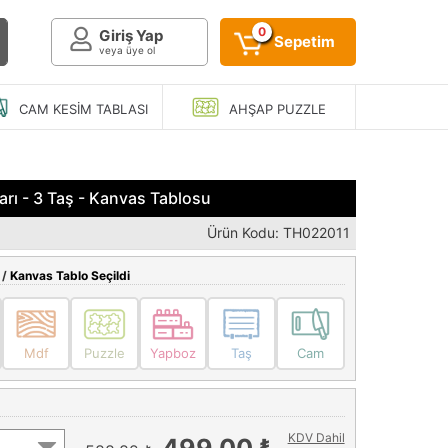
0
Giriş Yap
Sepetim
veya üye ol
CAM KESIM
TABLASI
AHŞAP
PUZZLE
arı - 3 Taş - Kanvas Tablosu
Ürün Kodu: TH022011
 /
Kanvas Tablo Seçildi
Mdf
Puzzle
Yapboz
Taş
Cam
KDV Dahil
499,00 ₺