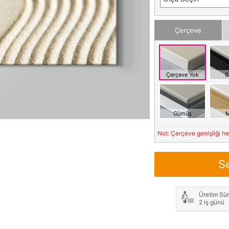
Çerçeve
Çerçeve Yok
S
Gümüş
M
Not: Çerçeve genişliği h
S
Üretim Sür
2 iş günü