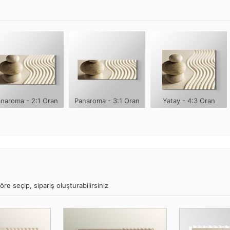
naroma - 2:1 Oran
Panaroma - 3:1 Oran
Yatay - 4:3 Oran
öre seçip, sipariş oluşturabilirsiniz