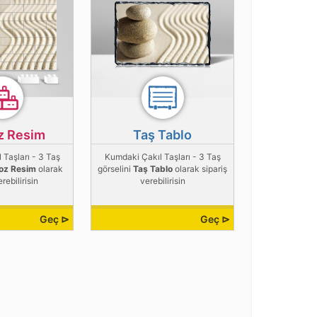
z Resim
Taş Tablo
Taşları - 3 Taş
Kumdaki Çakıl Taşları - 3 Taş
oz Resim
olarak
görselini
Taş Tablo
olarak sipariş
erebilirisin
verebilirisin
Geç ⊳
Geç ⊳