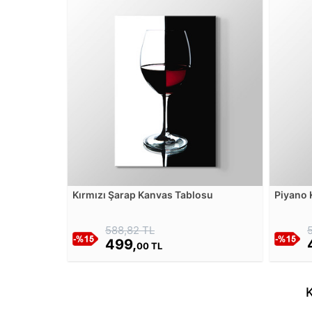
Kırmızı Şarap Kanvas Tablosu
Piyano 
588,82 TL
499,
00 TL
K