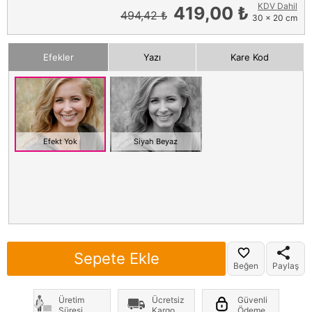
KDV Dahil
419,00 ₺
494,42 ₺
30 x 20 cm
Efekler
Yazı
Kare Kod
Efekt Yok
Siyah Beyaz
Sepete Ekle
Beğen
Paylaş
Üretim
Ücretsiz
Güvenli
Süresi
Kargo
Ödeme