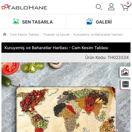
0
SEN TASARLA
GALERI
Cam Kesim Tablası
Yiyecek ve İçecek
Kuruyemiş ve Baharatlar Haritası
Kuruyemiş ve Baharatlar Haritası - Cam Kesim Tablası
Ürün Kodu: TH023334