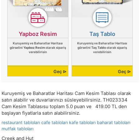
Yapboz Resim
Taş Tablo
Kuruyemiş ve Baharatlar Haritası
Kuruyemiş ve Baharatlar Haritası
görselini
Yapboz Resim
olarak sipariş
görselini
Taş Tablo
olarak sipariş
verebilirisin
verebilirisin
Geç ⊳
Geç ⊳
Kuruyemiş ve Baharatlar Haritası Cam Kesim Tablası olarak
satın alabilir ve duvarlarınızı süsleyebilirsiniz.
TH023334
Cam Kesim Tablasısu toplam
5.0
puan ve
419.00
TL den
başlayan fiyatlarla satın alabilirsiniz.
restaurant tabloları
cafe tabloları
kafe tabloları
baharat tabloları
mutfak tabloları
Creek and Hut