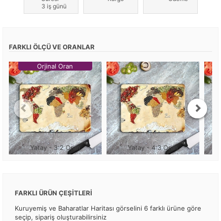
3 iş günü
FARKLI ÖLÇÜ VE ORANLAR
Orjinal Oran
Yatay - 3:2 Oran
Yatay - 4:3 Oran
FARKLI ÜRÜN ÇEŞİTLERİ
Kuruyemiş ve Baharatlar Haritası görselini 6 farklı ürüne göre
seçip, sipariş oluşturabilirsiniz