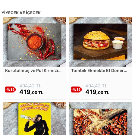
YIYECEK VE İÇECEK
Kurutulmuş ve Pul Kırmızı
Tombik Ekmekte Et Döner
Biberler Cam Kesim Tablası
Cam Kesim Tablası
494,42 TL
494,42 TL
419,
419,
00 TL
00 TL