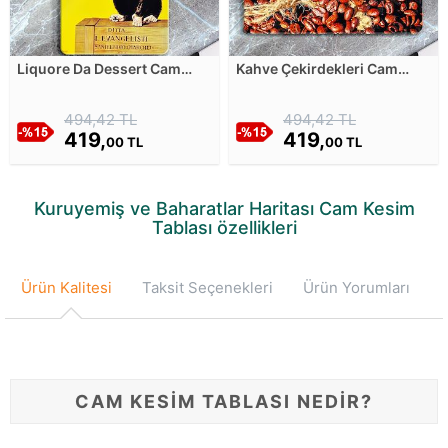
Liquore Da Dessert Cam
Kahve Çekirdekleri Cam
Kesim Tablası
Kesim Tablası
494,42 TL
494,42 TL
419,
419,
00 TL
00 TL
Kuruyemiş ve Baharatlar Haritası Cam Kesim
Tablası özellikleri
Ürün Kalitesi
Taksit Seçenekleri
Ürün Yorumları
CAM KESİM TABLASI NEDİR?