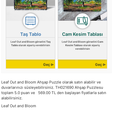
Taş Tablo
Cam Kesim Tablası
Leaf Out and Bloom görselini
Taş
Leaf Out and Bloom görselini
Cam
Tablo
olarak sipariş verebilirisin
Kesim Tablası
olarak sipariş
verebilirisin
Geç ⊳
Geç ⊳
Leaf Out and Bloom Ahşap Puzzle olarak satın alabilir ve
duvarlarınızı süsleyebilirsiniz.
TH021690
Ahşap Puzzlesu
toplam
5.0
puan ve
569.00
TL den başlayan fiyatlarla satın
alabilirsiniz.
Leaf Out and Bloom