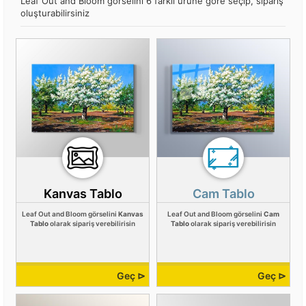
Leaf Out and Bloom görselini 6 farklı ürüne göre seçip, sipariş
oluşturabilirsiniz
Kanvas Tablo
Cam Tablo
Leaf Out and Bloom görselini
Kanvas
Leaf Out and Bloom görselini
Cam
Tablo
olarak sipariş verebilirisin
Tablo
olarak sipariş verebilirisin
Geç ⊳
Geç ⊳