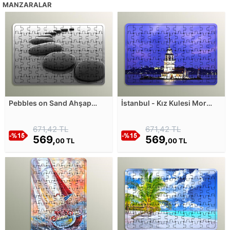
MANZARALAR
Pebbles on Sand Ahşap
İstanbul - Kız Kulesi Mor
Puzzle
Denge Ahşap Puzzle
671,42 TL
671,42 TL
569,
569,
00 TL
00 TL