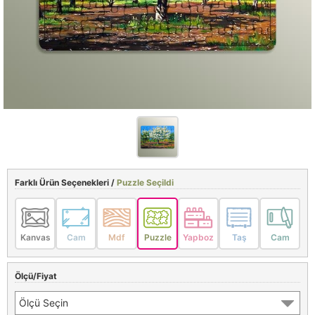
Farklı Ürün Seçenekleri /
Puzzle Seçildi
Kanvas
Cam
Mdf
Puzzle
Yapboz
Taş
Cam
Ölçü/Fiyat
Ölçü Seçin