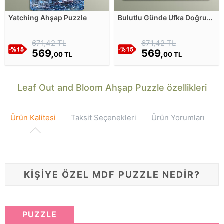
Yatching Ahşap Puzzle
Bulutlu Günde Ufka Doğru
Uzanan Kumsal Ahşap
Puzzle
671,42 TL
671,42 TL
569,
569,
00 TL
00 TL
Leaf Out and Bloom Ahşap Puzzle özellikleri
Ürün Kalitesi
Taksit Seçenekleri
Ürün Yorumları
KİŞİYE ÖZEL MDF PUZZLE NEDİR?
PUZZLE