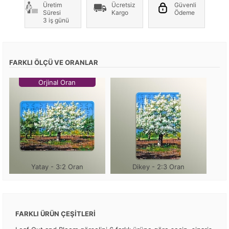
Üretim
Ücretsiz
Güvenli
Süresi
Kargo
Ödeme
3 iş günü
FARKLI ÖLÇÜ VE ORANLAR
Orjinal Oran
Yatay - 3:2 Oran
Dikey - 2:3 Oran
FARKLI ÜRÜN ÇEŞİTLERİ