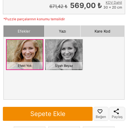
KDV Dahil
569,00 ₺
671,42 ₺
30 x 20 cm
*Puzzle parçalarının konumu temsilidir
Efekler
Yazı
Kare Kod
Efekt Yok
Siyah Beyaz
Sepete Ekle
Beğen
Paylaş