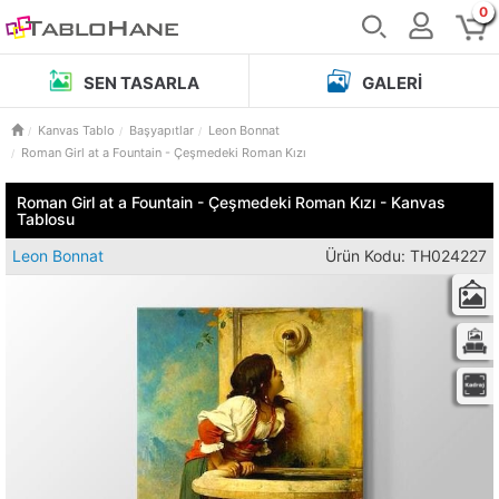
0
SEN TASARLA
GALERI
Kanvas Tablo
Başyapıtlar
Leon Bonnat
Roman Girl at a Fountain - Çeşmedeki Roman Kızı
Roman Girl at a Fountain - Çeşmedeki Roman Kızı - Kanvas
Tablosu
Leon Bonnat
Ürün Kodu: TH024227