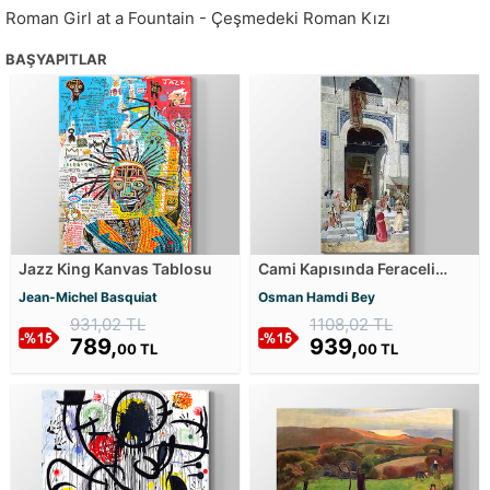
Roman Girl at a Fountain - Çeşmedeki Roman Kızı
BAŞYAPITLAR
Jazz King Kanvas Tablosu
Cami Kapısında Feraceli
Kadınlar Kanvas Tablosu
Jean-Michel Basquiat
Osman Hamdi Bey
931,02 TL
1108,02 TL
789,
939,
00 TL
00 TL