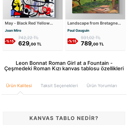
May - Black Red Yellow
Landscape from Bretagne
Kanvas Tablosu
Kanvas Tablosu
Joan Miro
Paul Gauguin
742,22 TL
931,02 TL
629,
789,
00 TL
00 TL
Leon Bonnat Roman Girl at a Fountain -
Çeşmedeki Roman Kızı kanvas tablosu özellikleri
Ürün Kalitesi
Taksit Seçenekleri
Ürün Yorumları
KANVAS TABLO NEDİR?