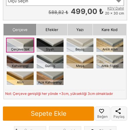
Ölçü Seçin
KDV Dahil
499,00 ₺
588,82 ₺
20 x 30 cm
Çerçeve
Efekler
Yazı
Kare Kod
Çerçeve Yok
Siyah
Beyaz
Antik Altın
Kahverengi
Gümüş
Meşe
Antik Fildişi
Altın
Açık Kahverengi
Not: Çerçeve genişliği her yönde +3cm, yüksekliği 3cm olmaktadır
Sepete Ekle
Beğen
Paylaş