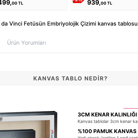
499,
939,
00 TL
00 TL
da Vinci Fetüsün Embriyolojik Çizimi kanvas tablosu ö
Ürün Yorumları
KANVAS TABLO NEDİR?
3CM KENAR KALINLIĞI
Kanvas tablolar 3cm kenar kalı
%100 PAMUK KANVAS 
Yerli olarak üretilen 1.sınıf 