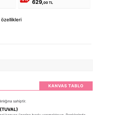
629,
00 TL
zellikleri
KANVAS TABLO
nlığına sahiptir.
(TUVAL)
santsal kanvas üzerine baskı yapmaktayız. Renklerinde