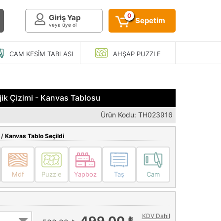
0
Giriş Yap
Sepetim
veya üye ol
CAM KESIM
TABLASI
AHŞAP
PUZZLE
ik Çizimi - Kanvas Tablosu
Ürün Kodu: TH023916
 /
Kanvas Tablo Seçildi
Mdf
Puzzle
Yapboz
Taş
Cam
KDV Dahil
499,00 ₺