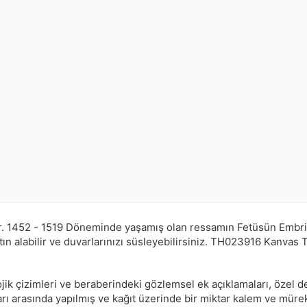
r.
1452 - 1519 Döneminde yaşamış olan ressamın Fetüsün Embriyol
n alabilir ve duvarlarınızı süsleyebilirsiniz.
TH023916
Kanvas T
ik çizimleri ve beraberindeki gözlemsel ek açıklamaları, özel d
ları arasında yapılmış ve kağıt üzerinde bir miktar kalem ve müre