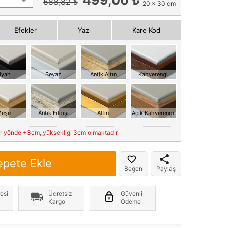
588,82 ₺
20 x 30 cm
Efekler
Yazı
Kare Kod
iyah
Beyaz
Antik Altın
Kahverengi
eşe
Antik Fildişi
Altın
Açık Kahverengi
er yönde +3cm, yüksekliği 3cm olmaktadır
epete Ekle
Beğen
Paylaş
esi
Ücretsiz
Güvenli
Kargo
Ödeme