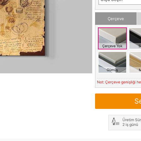
Çerçeve
Çerçeve Yok
S
Gümüş
M
Not: Çerçeve genişliği h
S
Üretim Sür
2 iş günü