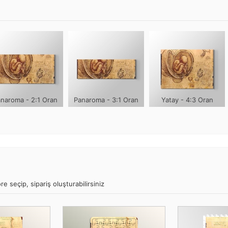
naroma - 2:1 Oran
Panaroma - 3:1 Oran
Yatay - 4:3 Oran
e seçip, sipariş oluşturabilirsiniz