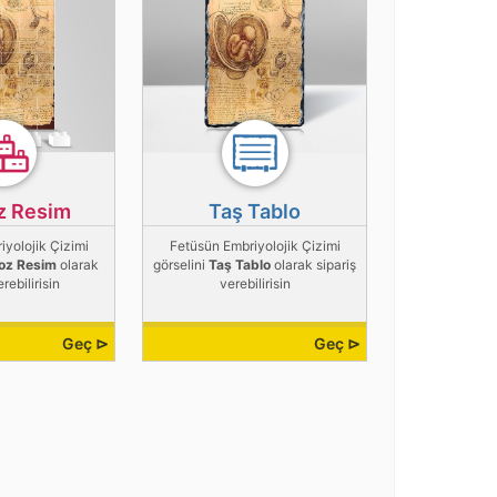
z Resim
Taş Tablo
yolojik Çizimi
Fetüsün Embriyolojik Çizimi
oz Resim
olarak
görselini
Taş Tablo
olarak sipariş
erebilirisin
verebilirisin
Geç ⊳
Geç ⊳