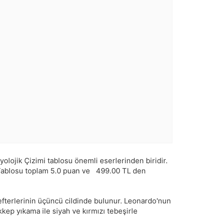
ojik Çizimi tablosu önemli eserlerinden biridir.
ablosu toplam
5.0
puan ve
499.00
TL den
efterlerinin üçüncü cildinde bulunur. Leonardo'nun
kkep yıkama ile siyah ve kırmızı tebeşirle