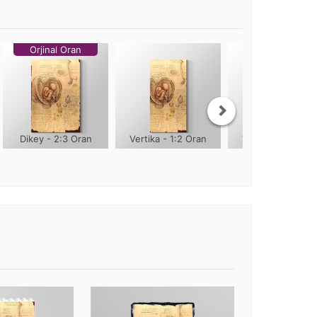
Orjinal Oran
Dikey - 2:3 Oran
Vertika - 1:2 Oran
Vertika - 1:3 Ora