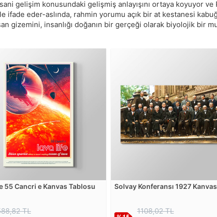
ı, insani gelişim konusundaki gelişmiş anlayışını ortaya koyuyo
 ifade eder-aslında, rahmin yorumu açık bir at kestanesi kabuğun
san gizemini, insanlığı doğanın bir gerçeği olarak biyolojik bir m
fe 55 Cancri e Kanvas Tablosu
Solvay Konferansı 1927 Kanvas
Tablosu
588,82 TL
1108,02 TL