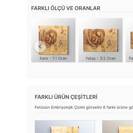
FARKLI ÖLÇÜ VE ORANLAR
Kare - 1:1 Oran
Yatay - 3:2 Oran
Pa
FARKLI ÜRÜN ÇEŞİTLERİ
Fetüsün Embriyolojik Çizimi görselini 6 farklı ürüne gör