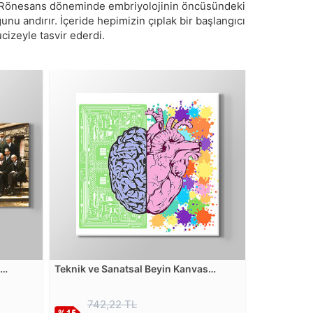
r ve Rönesans döneminde embriyolojinin öncüsündeki
u andırır. İçeride hepimizin çıplak bir başlangıcı
ucizeyle tasvir ederdi.
Teknik ve Sanatsal Beyin Kanvas
Tablosu
742,22 TL