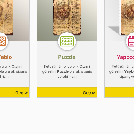
Tablo
Puzzle
Yapbo
yolojik Çizimi
Fetüsün Embriyolojik Çizimi
Fetüsün Embri
blo
olarak sipariş
görselini
Puzzle
olarak sipariş
görselini
Yapb
irisin
verebilirisin
sipariş v
Geç ⊳
Geç ⊳