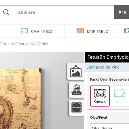
Ara
O
CAM
TABLO
MDF
TABLO
Fetüsün Embriyolojik Çizimi
Fetüsün Embriyoloj
Leonardo da Vinci
Farklı Ürün Seçenekleri
Kanvas
Cam
Ölçü/Fiyat
Ölçü Seçin