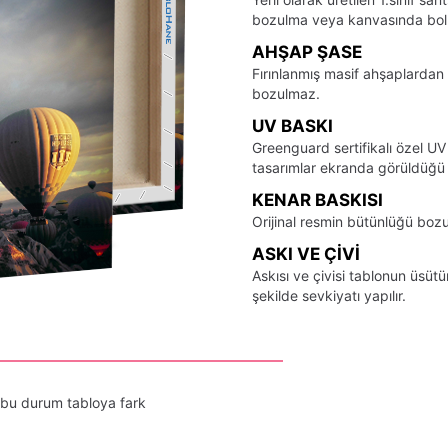
bozulma veya kanvasında bo
AHŞAP ŞASE
Fırınlanmış masif ahşaplardan 
bozulmaz.
UV BASKI
Greenguard sertifikalı özel UV
tasarımlar ekranda görüldüğü ş
KENAR BASKISI
Orijinal resmin bütünlüğü bozu
ASKI VE ÇIVI
Askısı ve çivisi tablonun üsü
şekilde sevkiyatı yapılır.
 bu durum tabloya fark