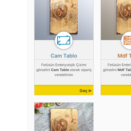
Cam Tablo
Mdf 
Fetüsün Embriyolojik Çizimi
Fetüsün Embri
görselini
Cam Tablo
olarak sipariş
görselini
Mdf Ta
verebilirisin
verebil
Geç ⊳