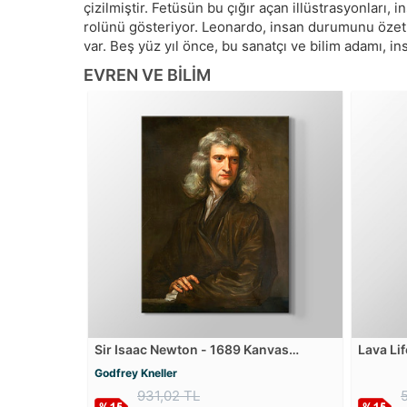
çizilmiştir. Fetüsün bu çığır açan illüstrasyonlar
rolünü gösteriyor. Leonardo, insan durumunu özetle
var. Beş yüz yıl önce, bu sanatçı ve bilim adamı, in
EVREN VE BILIM
Sir Isaac Newton - 1689 Kanvas
Lava Li
Tablosu
Godfrey Kneller
931,02 TL