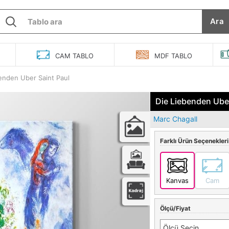
Ara
O
CAM
TABLO
MDF
TABLO
enden Uber Saint Paul
Die Liebenden Uber
Marc Chagall
Farklı Ürün Seçenekleri
Kanvas
Cam
Ölçü/Fiyat
Ölçü Seçin