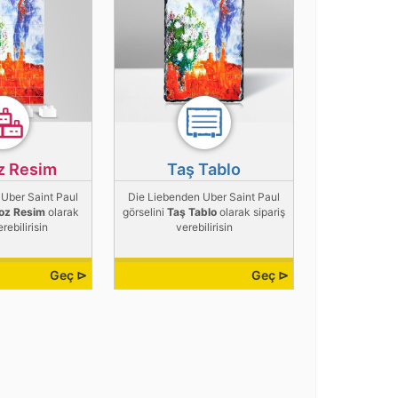
z Resim
Taş Tablo
Uber Saint Paul
Die Liebenden Uber Saint Paul
oz Resim
olarak
görselini
Taş Tablo
olarak sipariş
erebilirisin
verebilirisin
Geç ⊳
Geç ⊳