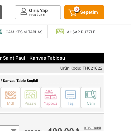
0
Giriş Yap
Sepetim
veya üye ol
CAM KESIM
TABLASI
AHŞAP
PUZZLE
 Saint Paul - Kanvas Tablosu
Ürün Kodu: TH021822
 /
Kanvas Tablo Seçildi
Mdf
Puzzle
Yapboz
Taş
Cam
KDV Dahil
499,00 ₺