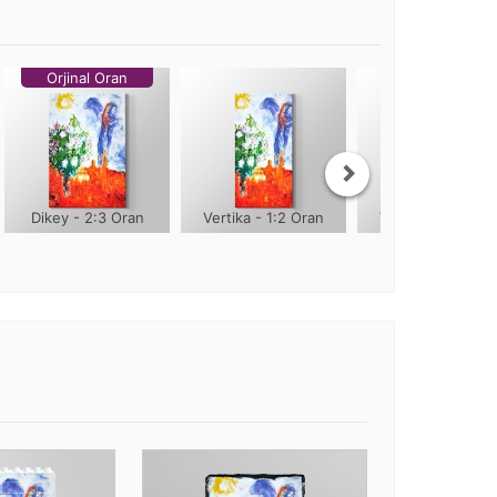
Orjinal Oran
Dikey - 2:3 Oran
Vertika - 1:2 Oran
Vertika - 1:3 Ora