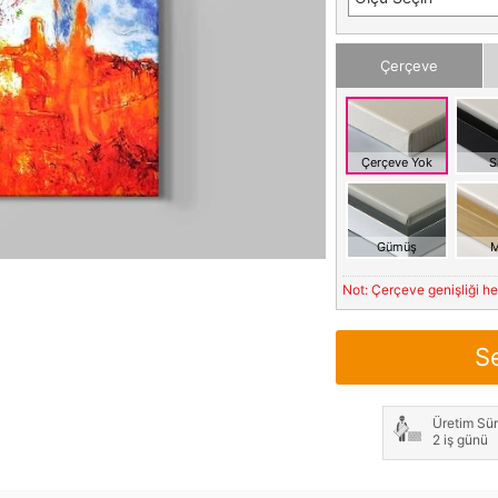
Çerçeve
Çerçeve Yok
S
Gümüş
M
Not: Çerçeve genişliği h
S
Üretim Sür
2 iş günü