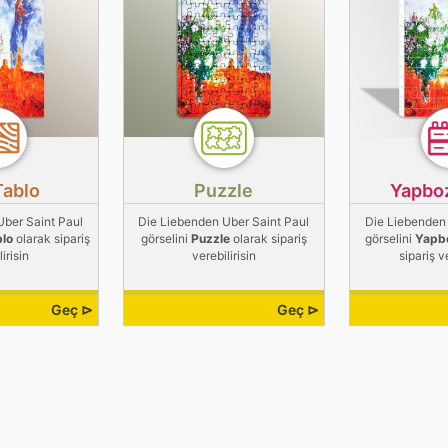
Tablo
Puzzle
Yapbo
Uber Saint Paul
Die Liebenden Uber Saint Paul
Die Liebenden 
blo
olarak sipariş
görselini
Puzzle
olarak sipariş
görselini
Yapb
irisin
verebilirisin
sipariş v
Geç ⊳
Geç ⊳