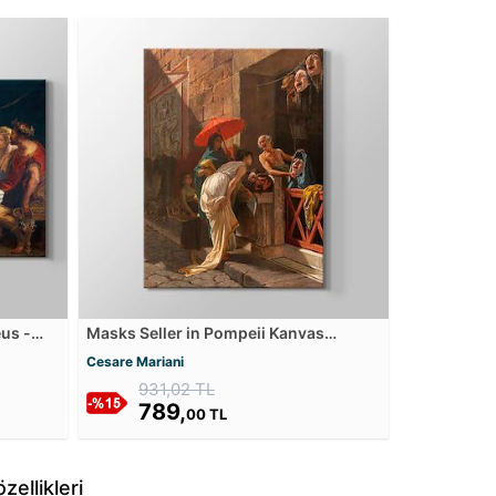
us -
Masks Seller in Pompeii Kanvas
as
Tablosu
Cesare Mariani
931,02 TL
789,
00 TL
ellikleri