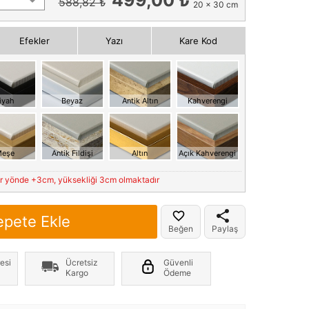
588,82 ₺
20 x 30 cm
Efekler
Yazı
Kare Kod
iyah
Beyaz
Antik Altın
Kahverengi
eşe
Antik Fildişi
Altın
Açık Kahverengi
er yönde +3cm, yüksekliği 3cm olmaktadır
epete Ekle
Beğen
Paylaş
esi
Ücretsiz
Güvenli
Kargo
Ödeme