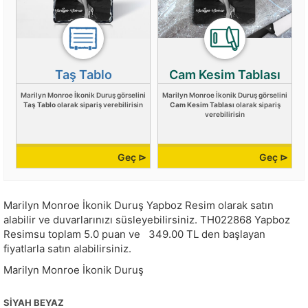
Taş Tablo
Cam Kesim Tablası
Marilyn Monroe İkonik Duruş görselini
Marilyn Monroe İkonik Duruş görselini
Taş Tablo
olarak sipariş verebilirisin
Cam Kesim Tablası
olarak sipariş
verebilirisin
Geç ⊳
Geç ⊳
Marilyn Monroe İkonik Duruş Yapboz Resim olarak satın
alabilir ve duvarlarınızı süsleyebilirsiniz.
TH022868
Yapboz
Resimsu toplam
5.0
puan ve
349.00
TL den başlayan
fiyatlarla satın alabilirsiniz.
Marilyn Monroe İkonik Duruş
SIYAH BEYAZ