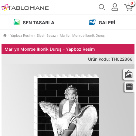
0
SEN TASARLA
GALERI
Yapboz Resim
Siyah Beyaz
Marilyn Monroe İkonik Duruş
Marilyn Monroe İkonik Duruş - Yapboz Resim
Ürün Kodu: TH022868