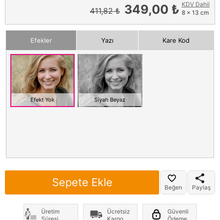
KDV Dahil
349,00 ₺
411,82 ₺
8 x 13 cm
Efekler
Yazı
Kare Kod
Efekt Yok
Siyah Beyaz
Sepete Ekle
Beğen
Paylaş
Üretim
Ücretsiz
Güvenli
Süresi
Kargo
Ödeme