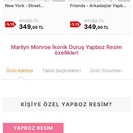
New York - Street
Friends - Arkadaşlar Yapboz
Perspective IV Yapboz
Resim
Resim
411,82 TL
411,82 TL
349,
349,
00 TL
00 TL
Marilyn Monroe İkonik Duruş Yapboz Resim
özellikleri
Ürün Kalitesi
Taksit Seçenekleri
Ürün Yorumları
KİŞİYE ÖZEL YAPBOZ RESİM?
YAPBOZ RESİM