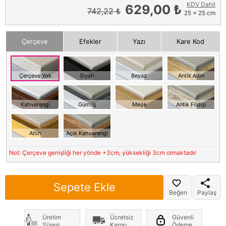
KDV Dahil
629,00 ₺
742,22 ₺
25 x 25 cm
Çerçeve
Efekler
Yazı
Kare Kod
Çerçeve Yok
Siyah
Beyaz
Antik Altın
Kahverengi
Gümüş
Meşe
Antik Fildişi
Altın
Açık Kahverengi
Not: Çerçeve genişliği her yönde +3cm, yüksekliği 3cm olmaktadır
Sepete Ekle
Beğen
Paylaş
Üretim
Ücretsiz
Güvenli
Süresi
Kargo
Ödeme