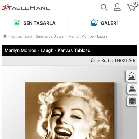
0
SEN TASARLA
GALERI
Kanvas Tablo
Sinema ve Ünlüler
Marilyn Monroe - Laugh
Marilyn Monroe - Laugh - Kanvas Tablosu
Ürün Kodu: TH021766