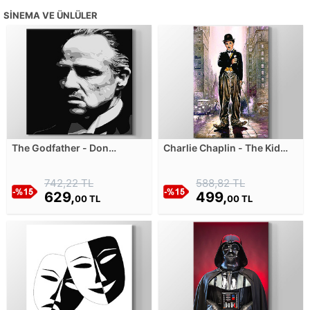
SINEMA VE ÜNLÜLER
The Godfather - Don
Charlie Chaplin - The Kid
Corleone Kanvas Tablosu
Kanvas Tablosu
742,22 TL
588,82 TL
629,
499,
00 TL
00 TL