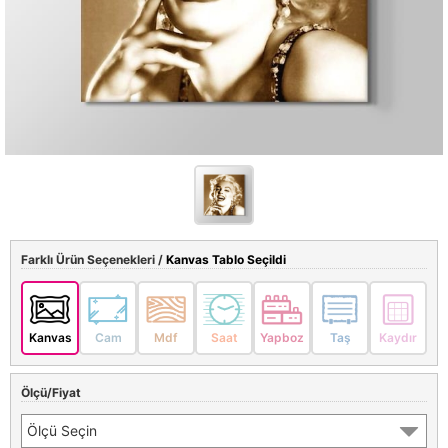
Farklı Ürün Seçenekleri /
Kanvas Tablo Seçildi
Kanvas
Cam
Mdf
Saat
Yapboz
Taş
Kaydır
Ölçü/Fiyat
Ölçü Seçin