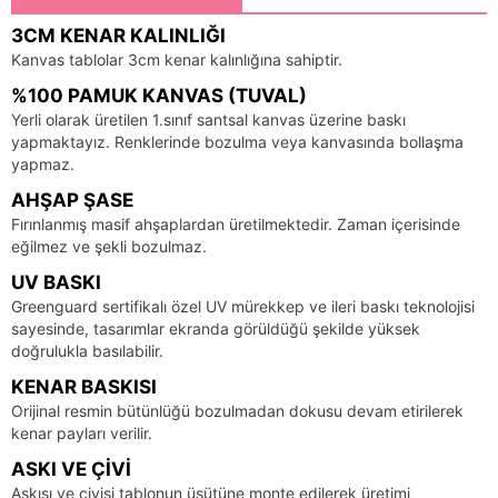
3CM KENAR KALINLIĞI
Kanvas tablolar 3cm kenar kalınlığına sahiptir.
%100 PAMUK KANVAS (TUVAL)
Yerli olarak üretilen 1.sınıf santsal kanvas üzerine baskı
yapmaktayız. Renklerinde bozulma veya kanvasında bollaşma
yapmaz.
AHŞAP ŞASE
Fırınlanmış masif ahşaplardan üretilmektedir. Zaman içerisinde
eğilmez ve şekli bozulmaz.
UV BASKI
Greenguard sertifikalı özel UV mürekkep ve ileri baskı teknolojisi
sayesinde, tasarımlar ekranda görüldüğü şekilde yüksek
doğrulukla basılabilir.
KENAR BASKISI
Orijinal resmin bütünlüğü bozulmadan dokusu devam etirilerek
kenar payları verilir.
ASKI VE ÇIVI
Askısı ve çivisi tablonun üsütüne monte edilerek üretimi