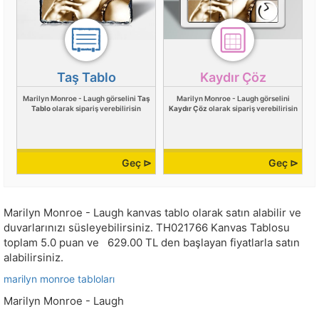
Taş Tablo
Kaydır Çöz
Marilyn Monroe - Laugh görselini
Taş
Marilyn Monroe - Laugh görselini
Tablo
olarak sipariş verebilirisin
Kaydır Çöz
olarak sipariş verebilirisin
Geç ⊳
Geç ⊳
Marilyn Monroe - Laugh kanvas tablo olarak satın alabilir ve
duvarlarınızı süsleyebilirsiniz.
TH021766
Kanvas Tablosu
toplam
5.0
puan ve
629.00
TL den başlayan fiyatlarla satın
alabilirsiniz.
marilyn monroe tabloları
Marilyn Monroe - Laugh