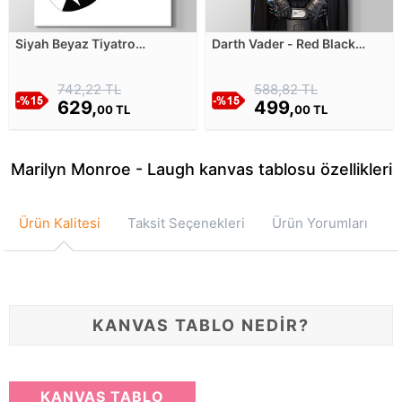
Siyah Beyaz Tiyatro
Darth Vader - Red Black
Maskeleri Kanvas Tablosu
Kanvas Tablosu
742,22 TL
588,82 TL
629,
499,
00 TL
00 TL
Marilyn Monroe - Laugh kanvas tablosu özellikleri
Ürün Kalitesi
Taksit Seçenekleri
Ürün Yorumları
KANVAS TABLO NEDİR?
KANVAS TABLO