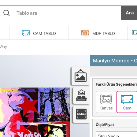
Ara
O
CAM
TABLO
MDF
TABLO
 Way
Marilyn Monroe - 
Farklı Ürün Seçenekleri
Kanvas
Cam
Ölçü/Fiyat
Ölçü Seçin