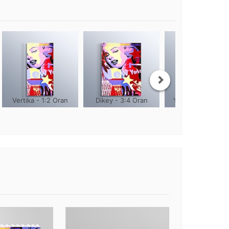
Vertika - 1:2 Oran
Dikey - 3:4 Oran
Yuvarlak - 1:1 Or