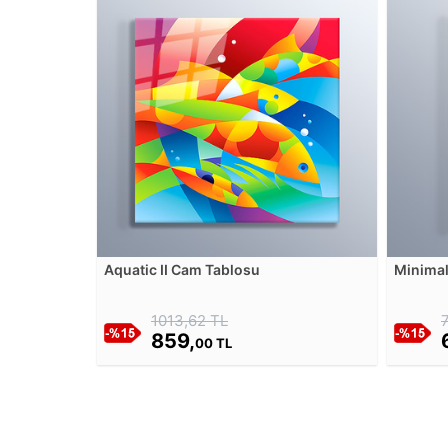
Aquatic II Cam Tablosu
Minimal
Tablos
1013,62 TL
859,
00 TL