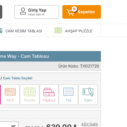
0
Giriş Yap
Sepetim
veya üye ol
CAM KESIM
TABLASI
AHŞAP
PUZZLE
One Way - Cam Tablosu
Ürün Kodu: TH021720
 /
Cam Tablo Seçildi
Mdf
Puzzle
Yapboz
Taş
Cam
KDV Dahil
639,00 ₺