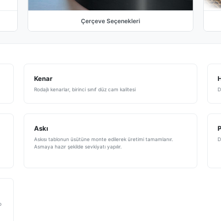
Çerçeve Seçenekleri
Kenar
H
Rodajlı kenarlar, birinci sınıf düz cam kalitesi
D
Askı
Askısı tablonun üsütüne monte edilerek üretimi tamamlanır.
D
Asmaya hazır şekilde sevkiyatı yapılır.
p