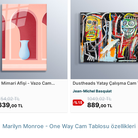
 Mimari Afişi - Vazo Cam
Dustheads Yatay Çalışma Cam 
u
Jean-Michel Basquiat
754,02 TL
1049,02 TL
639,
889,
00 TL
00 TL
Marilyn Monroe - One Way Cam Tablosu özellikleri