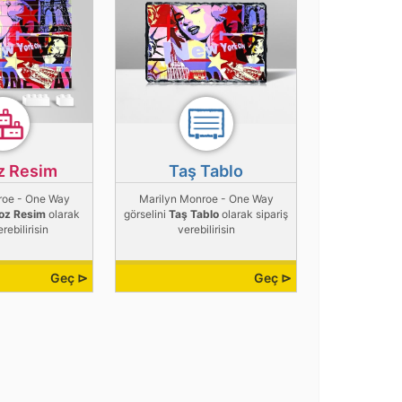
z Resim
Taş Tablo
roe - One Way
Marilyn Monroe - One Way
oz Resim
olarak
görselini
Taş Tablo
olarak sipariş
erebilirisin
verebilirisin
Geç ⊳
Geç ⊳