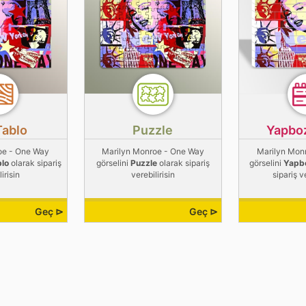
Tablo
Puzzle
Yapbo
oe - One Way
Marilyn Monroe - One Way
Marilyn Mon
blo
olarak sipariş
görselini
Puzzle
olarak sipariş
görselini
Yapb
irisin
verebilirisin
sipariş v
Geç ⊳
Geç ⊳