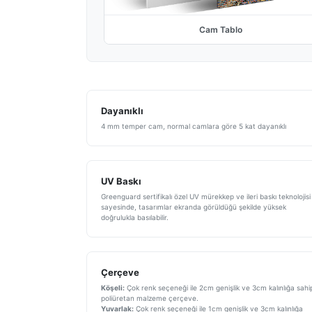
Cam Tablo
Dayanıklı
4 mm temper cam, normal camlara göre 5 kat dayanıklı
UV Baskı
Greenguard sertifikalı özel UV mürekkep ve ileri baskı teknolojisi
sayesinde, tasarımlar ekranda görüldüğü şekilde yüksek
doğrulukla basılabilir.
Çerçeve
Köşeli:
Çok renk seçeneği ile 2cm genişlik ve 3cm kalınlığa sahi
poliüretan malzeme çerçeve.
Yuvarlak:
Çok renk seçeneği ile 1cm genişlik ve 3cm kalınlığa