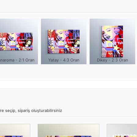
naroma - 2:1 Oran
Yatay - 4:3 Oran
Dikey - 2:3 Oran
 seçip, sipariş oluşturabilirsiniz