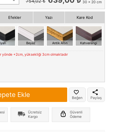
754,02 ₺
30 x 20 cm
Efekler
Yazı
Kare Kod
iyah
Beyaz
Antik Altın
Kahverengi
er yönde +2cm, yüksekliği 3cm olmaktadır
epete Ekle
Beğen
Paylaş
esi
Ücretsiz
Güvenli
Kargo
Ödeme