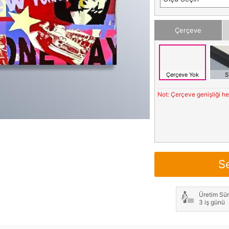
Çerçeve
Çerçeve Yok
S
Not: Çerçeve genişliği h
S
Üretim Sür
3 iş günü