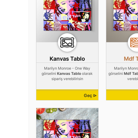
Kanvas Tablo
Mdf 
Marilyn Monroe - One Way
Marilyn Monr
görselini
Kanvas Tablo
olarak
görselini
Mdf Ta
sipariş verebilirisin
verebil
Geç ⊳