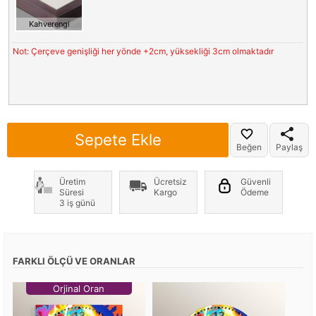
Kahverengi
Not: Çerçeve genişliği her yönde +2cm, yüksekliği 3cm olmaktadır
Sepete Ekle
Beğen
Paylaş
Üretim
Ücretsiz
Güvenli
Süresi
Kargo
Ödeme
3 iş günü
FARKLI ÖLÇÜ VE ORANLAR
Orjinal Oran