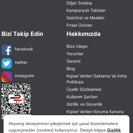
Diğer Sıradışı
Kampanyalı Tablolar
Sektörel ve Mesleki
Fırsat Ürünler
Bizi Takip Edin
Hakkımızda
Bize Ulaşın
facebook
Yorumlar
Garanti
twitter
Blog
instagram
Kişisel Verileri Saklama Ve İmha
Politikası
Üyelik Sözleşmesi
Kullanım Şartları
Gizlilik ve Güvenlik
Kişisel Verileri Koruma Kanunu
Mesafeli Satış Sözleşmesi
Alışveriş deneyiminizi iyileştirmek için yasal düzenlemelere
İade ve Değişim Politikası
uygunçerezler (cookies) kullanıyoruz. Detaylı bilgiye
Gizlilik