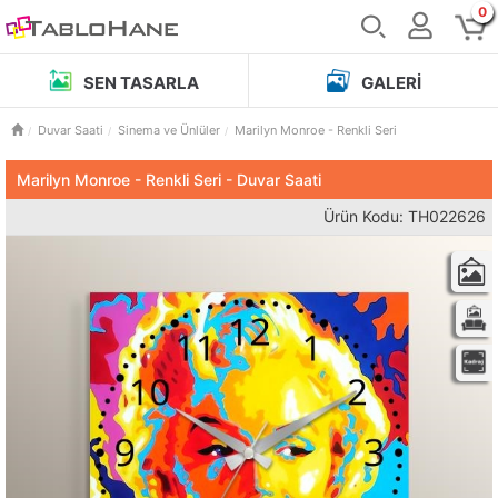
0
SEN TASARLA
GALERI
Duvar Saati
Sinema ve Ünlüler
Marilyn Monroe - Renkli Seri
Marilyn Monroe - Renkli Seri - Duvar Saati
Ürün Kodu: TH022626