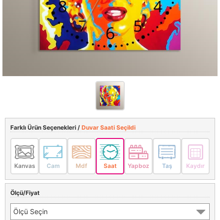
Farklı Ürün Seçenekleri /
Duvar Saati Seçildi
Kanvas
Cam
Mdf
Saat
Yapboz
Taş
Kaydır
Ölçü/Fiyat
Ölçü Seçin