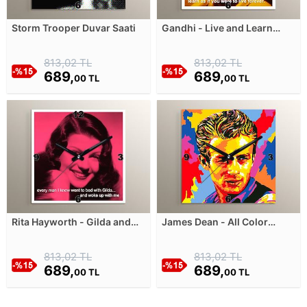
Storm Trooper Duvar Saati
Gandhi - Live and Learn
Duvar Saati
813,02 TL
813,02 TL
689,
689,
00 TL
00 TL
Rita Hayworth - Gilda and
James Dean - All Color
Me Duvar Saati
Duvar Saati
813,02 TL
813,02 TL
689,
689,
00 TL
00 TL