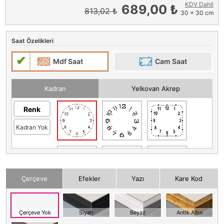
KDV Dahil
689,00 ₺
813,02 ₺
30 x 30 cm
Saat Özelikleri
Mdf Saat
Cam Saat
Kadran
Yelkovan Akrep
Renk
Kadran Yok
Çerçeve
Efekler
Yazı
Kare Kod
Çerçeve Yok
Siyah
Beyaz
Antik Altın