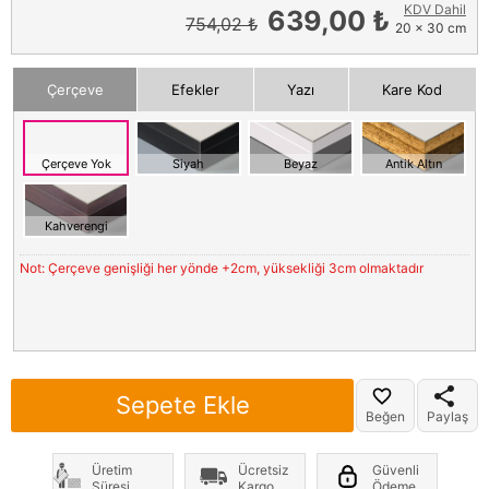
KDV Dahil
639,00 ₺
754,02 ₺
20 x 30 cm
Çerçeve
Efekler
Yazı
Kare Kod
Çerçeve Yok
Siyah
Beyaz
Antik Altın
Kahverengi
Not: Çerçeve genişliği her yönde +2cm, yüksekliği 3cm olmaktadır
Sepete Ekle
Beğen
Paylaş
Üretim
Ücretsiz
Güvenli
Süresi
Kargo
Ödeme