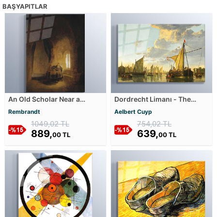
BAŞYAPITLAR
An Old Scholar Near a
Dordrecht Limanı - The
Window in a Vaulted Room
Maas at Dordrecht Cam
Rembrandt
Aelbert Cuyp
Cam Tablosu
Tablosu
1049,02 TL
754,02 TL
889,
639,
00 TL
00 TL