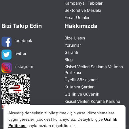
Kampanyalı Tablolar
Sektörel ve Mesleki
Fırsat Ürünler
Bizi Takip Edin
Hakkımızda
Bize Ulaşın
facebook
Yorumlar
Garanti
twitter
Blog
instagram
Kişisel Verileri Saklama Ve İmha
Politikası
Üyelik Sözleşmesi
Kullanım Şartları
Gizlilik ve Güvenlik
Kişisel Verileri Koruma Kanunu
Mesafeli Satış Sözleşmesi
Alışveriş deneyiminizi iyileştirmek için yasal düzenlemelere
İade ve Değişim Politikası
uygunçerezler (cookies) kullanıyoruz. Detaylı bilgiye
Gizlilik
Politikası
sayfamızdan erişebilirsiniz.