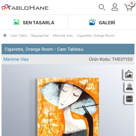
0
SEN TASARLA
GALERI
Cam Tablo
Başyapıtlar
Marinne Vias
Cigarette, Orange Room
Cigarette, Orange Room - Cam Tablosu
Marinne Vias
Ürün Kodu: TH021150