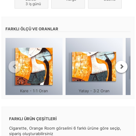
3 iş günü
FARKLI ÖLÇÜ VE ORANLAR
Kare - 1:1 Oran
Yatay - 3:2 Oran
FARKLI ÜRÜN ÇEŞİTLERİ
Cigarette, Orange Room görselini 6 farklı ürüne göre seçip,
sipariş oluşturabilirsiniz