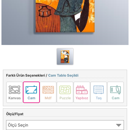
Farklı Ürün Seçenekleri /
Cam Tablo Seçildi
Kanvas
Cam
Mdf
Puzzle
Yapboz
Taş
Cam
Ölçü/Fiyat
Ölçü Seçin