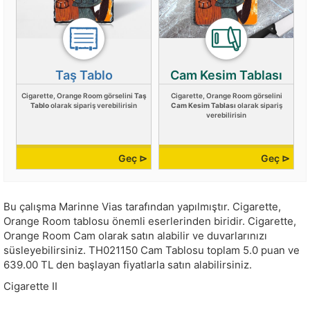
Taş Tablo
Cam Kesim Tablası
Cigarette, Orange Room görselini
Taş
Cigarette, Orange Room görselini
Tablo
olarak sipariş verebilirisin
Cam Kesim Tablası
olarak sipariş
verebilirisin
Geç ⊳
Geç ⊳
Bu çalışma
Marinne Vias
tarafından yapılmıştır.
Cigarette,
Orange Room tablosu önemli eserlerinden biridir. Cigarette,
Orange Room Cam olarak satın alabilir ve duvarlarınızı
süsleyebilirsiniz.
TH021150
Cam Tablosu toplam
5.0
puan ve
639.00
TL den başlayan fiyatlarla satın alabilirsiniz.
Cigarette II