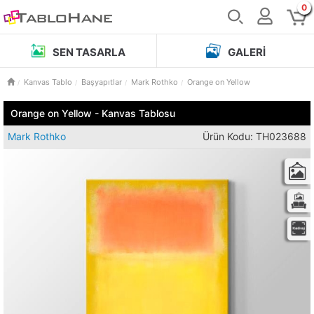
0
SEN TASARLA
GALERI
Kanvas Tablo
Başyapıtlar
Mark Rothko
Orange on Yellow
Orange on Yellow - Kanvas Tablosu
Mark Rothko
Ürün Kodu: TH023688