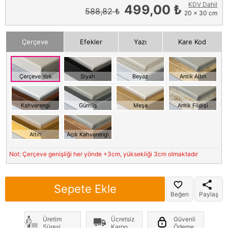
KDV Dahil
499,00 ₺
588,82 ₺
20 x 30 cm
Çerçeve
Efekler
Yazı
Kare Kod
Çerçeve Yok
Siyah
Beyaz
Antik Altın
Kahverengi
Gümüş
Meşe
Antik Fildişi
Altın
Açık Kahverengi
Not: Çerçeve genişliği her yönde +3cm, yüksekliği 3cm olmaktadır
Sepete Ekle
Beğen
Paylaş
Üretim
Ücretsiz
Güvenli
Süresi
Kargo
Ödeme