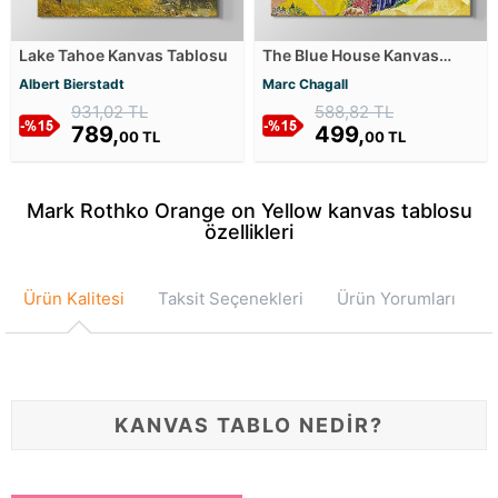
Lake Tahoe Kanvas Tablosu
The Blue House Kanvas
Tablosu
Albert Bierstadt
Marc Chagall
931,02 TL
588,82 TL
789,
499,
00 TL
00 TL
Mark Rothko Orange on Yellow kanvas tablosu
özellikleri
Ürün Kalitesi
Taksit Seçenekleri
Ürün Yorumları
KANVAS TABLO NEDİR?