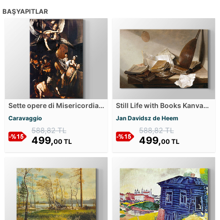
BAŞYAPITLAR
Sette opere di Misericordia
Still Life with Books Kanvas
Kanvas Tablosu
Tablosu
Caravaggio
Jan Davidsz de Heem
588,82 TL
588,82 TL
499,
499,
00 TL
00 TL