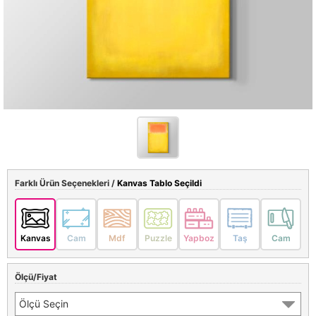
Farklı Ürün Seçenekleri /
Kanvas Tablo Seçildi
Kanvas
Cam
Mdf
Puzzle
Yapboz
Taş
Cam
Ölçü/Fiyat
Ölçü Seçin