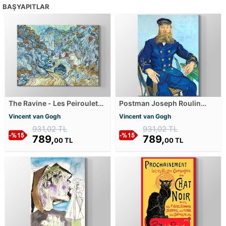
BAŞYAPITLAR
The Ravine - Les Peiroulets
Postman Joseph Roulin
Kanvas Tablosu
Kanvas Tablosu
Vincent van Gogh
Vincent van Gogh
931,02 TL
931,02 TL
789,
789,
00 TL
00 TL