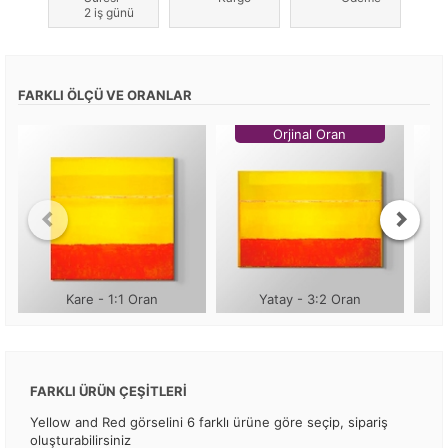
2 iş günü
FARKLI ÖLÇÜ VE ORANLAR
Orjinal Oran
Kare - 1:1 Oran
Yatay - 3:2 Oran
FARKLI ÜRÜN ÇEŞİTLERİ
Yellow and Red görselini 6 farklı ürüne göre seçip, sipariş
oluşturabilirsiniz