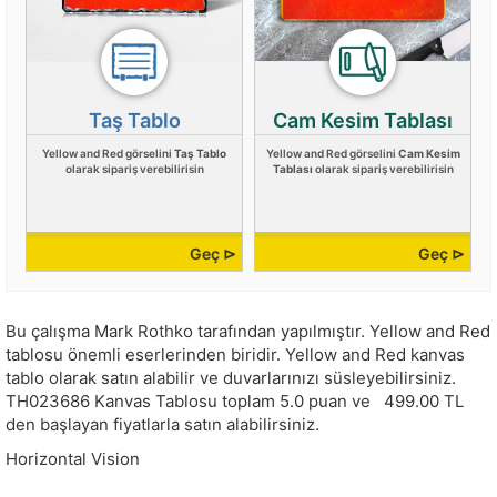
Taş Tablo
Cam Kesim Tablası
Yellow and Red görselini
Taş Tablo
Yellow and Red görselini
Cam Kesim
olarak sipariş verebilirisin
Tablası
olarak sipariş verebilirisin
Geç ⊳
Geç ⊳
Bu çalışma
Mark Rothko
tarafından yapılmıştır.
Yellow and Red
tablosu önemli eserlerinden biridir. Yellow and Red kanvas
tablo olarak satın alabilir ve duvarlarınızı süsleyebilirsiniz.
TH023686
Kanvas Tablosu toplam
5.0
puan ve
499.00
TL
den başlayan fiyatlarla satın alabilirsiniz.
Horizontal Vision