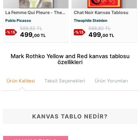
La Femme Qui Pleure - The
Chat Noir Kanvas Tablosu
Weeping Woman Kanvas
Pablo Picasso
Theophile Steinlen
Tablosu
588,82 TL
588,82 TL
499,
499,
00 TL
00 TL
Mark Rothko Yellow and Red kanvas tablosu
özellikleri
Ürün Kalitesi
Taksit Seçenekleri
Ürün Yorumları
KANVAS TABLO NEDİR?