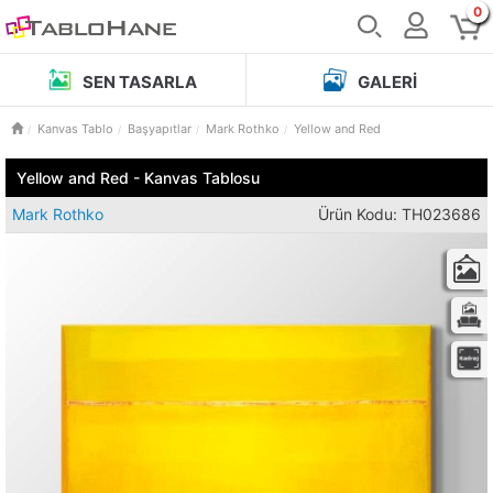
0
SEN TASARLA
GALERI
Kanvas Tablo
Başyapıtlar
Mark Rothko
Yellow and Red
Yellow and Red - Kanvas Tablosu
Mark Rothko
Ürün Kodu: TH023686