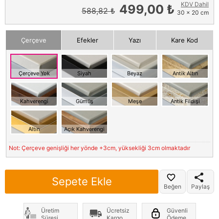
KDV Dahil
499,00 ₺
588,82 ₺
30 x 20 cm
Çerçeve
Efekler
Yazı
Kare Kod
Çerçeve Yok
Siyah
Beyaz
Antik Altın
Kahverengi
Gümüş
Meşe
Antik Fildişi
Altın
Açık Kahverengi
Not: Çerçeve genişliği her yönde +3cm, yüksekliği 3cm olmaktadır
Sepete Ekle
Beğen
Paylaş
Üretim
Ücretsiz
Güvenli
Süresi
Kargo
Ödeme