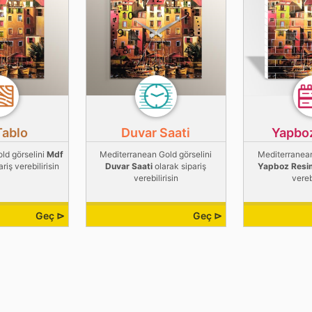
Tablo
Duvar Saati
Yapbo
ld görselini
Mdf
Mediterranean Gold görselini
Mediterranean
riş verebilirisin
Duvar Saati
olarak sipariş
Yapboz Resi
verebilirisin
vereb
Geç ⊳
Geç ⊳