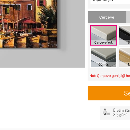
Çerçeve
Çerçeve Yok
S
Gümüş
M
Not: Çerçeve genişliği h
S
Üretim Sür
2 iş günü