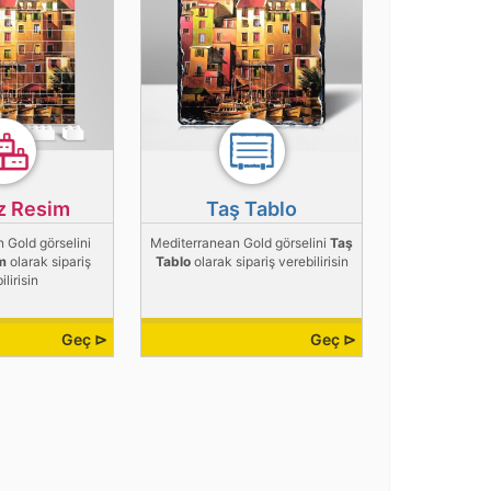
z Resim
Taş Tablo
 Gold görselini
Mediterranean Gold görselini
Taş
m
olarak sipariş
Tablo
olarak sipariş verebilirisin
ilirisin
Geç ⊳
Geç ⊳