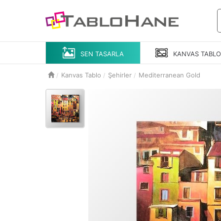
SEN TASARLA
KANVAS
TABL
Kanvas Tablo
Şehirler
Mediterranean Gold