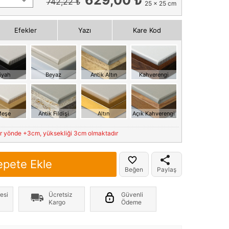
742,22 ₺
25 x 25 cm
Efekler
Yazı
Kare Kod
iyah
Beyaz
Antik Altın
Kahverengi
eşe
Antik Fildişi
Altın
Açık Kahverengi
er yönde +3cm, yüksekliği 3cm olmaktadır
epete Ekle
Beğen
Paylaş
esi
Ücretsiz
Güvenli
Kargo
Ödeme