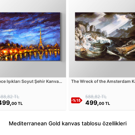
ece Işıkları Soyut Şehir Kanvas
The Wreck of the Amsterdam 
u
Tablosu
588,82 TL
588,82 TL
499,
499,
00 TL
00 TL
Mediterranean Gold kanvas tablosu özellikleri