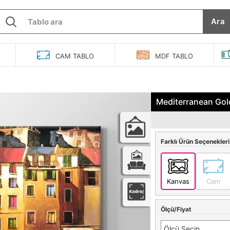
Ara
O
CAM
TABLO
MDF
TABLO
Mediterranean Gol
Farklı Ürün Seçenekleri
Kanvas
Cam
Ölçü/Fiyat
Ölçü Seçin