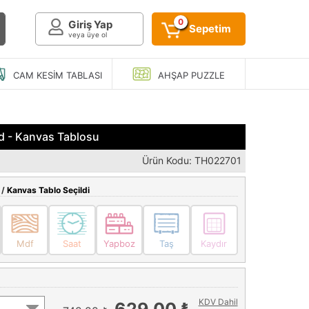
0
Giriş Yap
Sepetim
veya üye ol
CAM KESIM
TABLASI
AHŞAP
PUZZLE
d - Kanvas Tablosu
Ürün Kodu: TH022701
 /
Kanvas Tablo Seçildi
Mdf
Saat
Yapboz
Taş
Kaydır
KDV Dahil
629,00 ₺