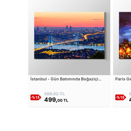
İstanbul - Gün Batımında Boğaziçi
Paris G
Kanvas Tablosu
Tablos
588,82 TL
499,
00 TL