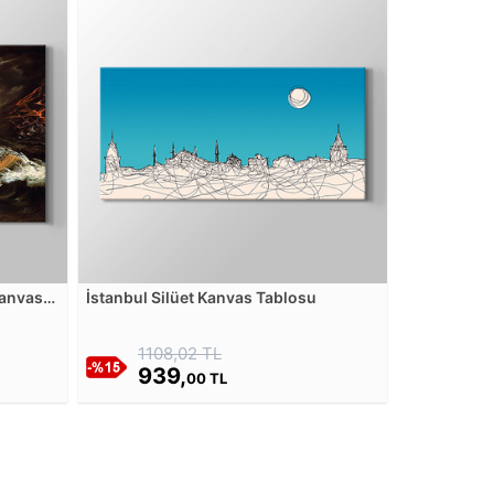
Kanvas
İstanbul Silüet Kanvas Tablosu
1108,02 TL
939,
00 TL