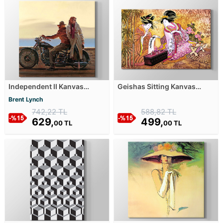
Independent II Kanvas
Geishas Sitting Kanvas
Tablosu
Tablosu
Brent Lynch
742,22 TL
588,82 TL
629,
499,
00 TL
00 TL