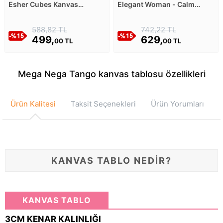
Esher Cubes Kanvas
Elegant Woman - Calm
Tablosu
Posture Kanvas Tablosu
588,82 TL
742,22 TL
499,
629,
00 TL
00 TL
Mega Nega Tango kanvas tablosu özellikleri
Ürün Kalitesi
Taksit Seçenekleri
Ürün Yorumları
KANVAS TABLO NEDİR?
KANVAS TABLO
3CM KENAR KALINLIĞI