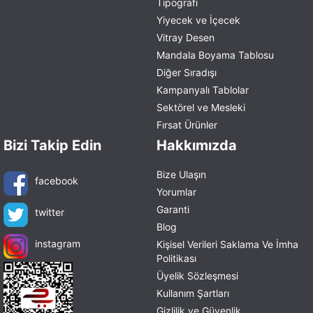
Tipografi
Yiyecek ve İçecek
Vitray Desen
Mandala Boyama Tablosu
Diğer Sıradışı
Kampanyalı Tablolar
Sektörel ve Mesleki
Fırsat Ürünler
Bizi Takip Edin
Hakkımızda
Bize Ulaşın
facebook
Yorumlar
Garanti
twitter
Blog
instagram
Kişisel Verileri Saklama Ve İmha
Politikası
Üyelik Sözleşmesi
Kullanım Şartları
Gizlilik ve Güvenlik