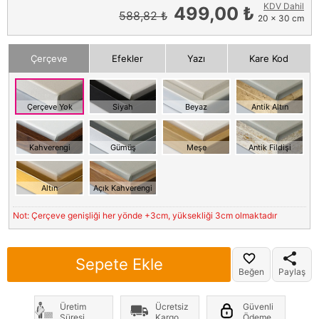
KDV Dahil
499,00 ₺
588,82 ₺
20 x 30 cm
Çerçeve
Efekler
Yazı
Kare Kod
Çerçeve Yok
Siyah
Beyaz
Antik Altın
Kahverengi
Gümüş
Meşe
Antik Fildişi
Altın
Açık Kahverengi
Not: Çerçeve genişliği her yönde +3cm, yüksekliği 3cm olmaktadır
Sepete Ekle
Beğen
Paylaş
Üretim
Ücretsiz
Güvenli
Süresi
Kargo
Ödeme