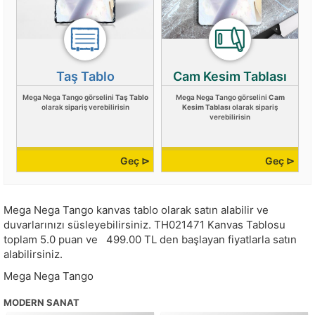
Taş Tablo
Cam Kesim Tablası
Mega Nega Tango görselini
Taş Tablo
Mega Nega Tango görselini
Cam
olarak sipariş verebilirisin
Kesim Tablası
olarak sipariş
verebilirisin
Geç ⊳
Geç ⊳
Mega Nega Tango kanvas tablo olarak satın alabilir ve
duvarlarınızı süsleyebilirsiniz.
TH021471
Kanvas Tablosu
toplam
5.0
puan ve
499.00
TL den başlayan fiyatlarla satın
alabilirsiniz.
Mega Nega Tango
MODERN SANAT