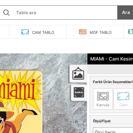
Ara
O
CAM
TABLO
MDF
TABLO
MIAMI - Cam Kesim
Farklı Ürün Seçenekleri
Kanvas
Cam
Ölçü/Fiyat
Ölçü Seçin