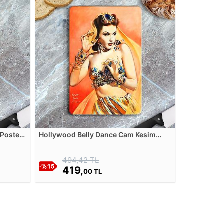
Posteri
Hollywood Belly Dance Cam Kesim
Tablası
494,42 TL
419,
00 TL