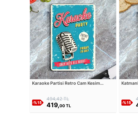
Karaoke Partisi Retro Cam Kesim
Katmanl
Tablası
Tablası
494,42 TL
419,
00 TL