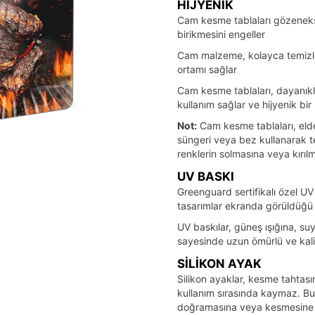
HIJYENIK
Cam kesme tablaları gözeneks
birikmesini engeller
Cam malzeme, kolayca temizlen
ortamı sağlar
Cam kesme tablaları, dayanıklı
kullanım sağlar ve hijyenik bi
Not:
Cam kesme tablaları, elde
süngeri veya bez kullanarak t
renklerin solmasına veya kırılm
UV BASKI
Greenguard sertifikalı özel UV
tasarımlar ekranda görüldüğü ş
UV baskılar, güneş ışığına, suya
sayesinde uzun ömürlü ve kalite
SILIKON AYAK
Silikon ayaklar, kesme tahtası
kullanım sırasında kaymaz. Bu, 
doğramasına veya kesmesine o