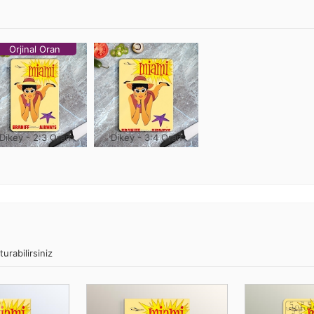
Orjinal Oran
Dikey - 2:3 Oran
Dikey - 3:4 Oran
urabilirsiniz