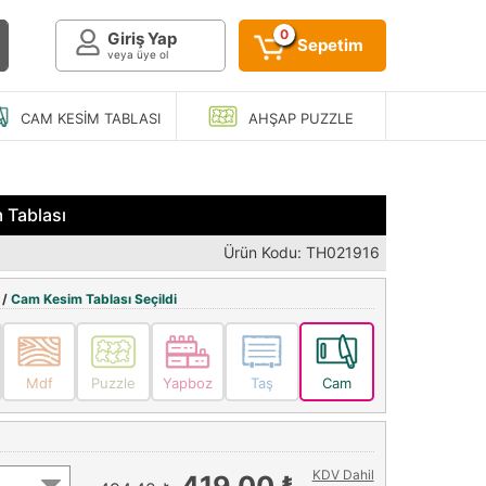
0
Giriş Yap
Sepetim
veya üye ol
CAM KESIM
TABLASI
AHŞAP
PUZZLE
 Tablası
Ürün Kodu: TH021916
 /
Cam Kesim Tablası Seçildi
Mdf
Puzzle
Yapboz
Taş
Cam
KDV Dahil
419,00 ₺