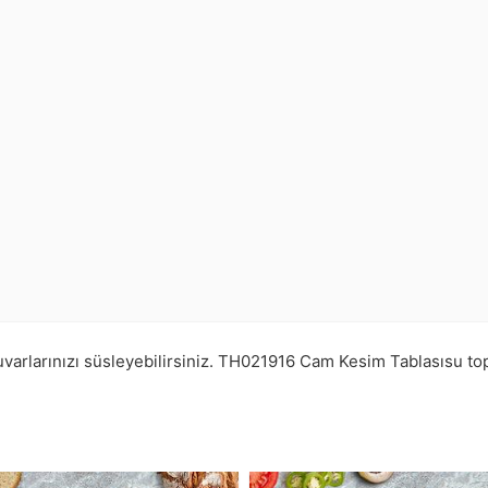
varlarınızı süsleyebilirsiniz.
TH021916
Cam Kesim Tablasısu t