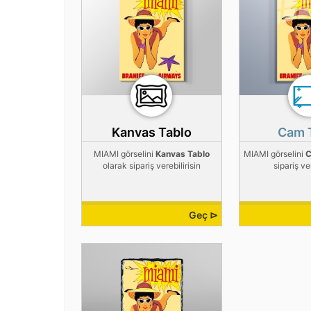
Kanvas Tablo
Cam 
MIAMI görselini
Kanvas Tablo
MIAMI görselini
C
olarak sipariş verebilirisin
sipariş ver
Geç ⊳