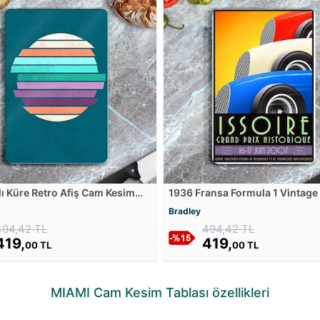
ı Küre Retro Afiş Cam Kesim
1936 Fransa Formula 1 Vintage 
Cam Kesim Tablası
Bradley
494,42 TL
494,42 TL
419,
419,
00 TL
00 TL
MIAMI Cam Kesim Tablası özellikleri