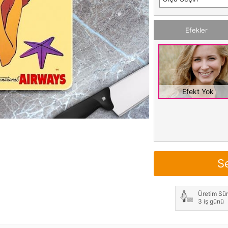
Efekler
Efekt Yok
S
Üretim Sür
3 iş günü