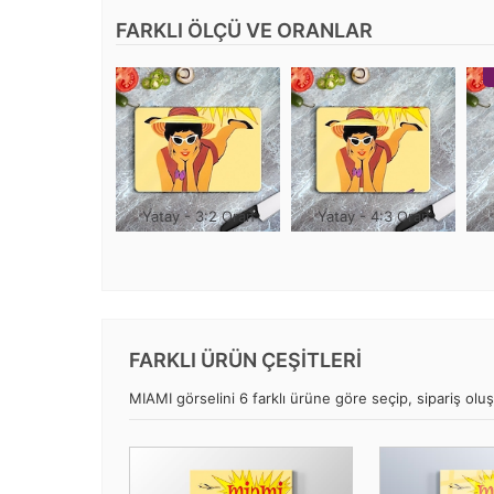
FARKLI ÖLÇÜ VE ORANLAR
Yatay - 3:2 Oran
Yatay - 4:3 Oran
FARKLI ÜRÜN ÇEŞİTLERİ
MIAMI görselini 6 farklı ürüne göre seçip, sipariş oluşt