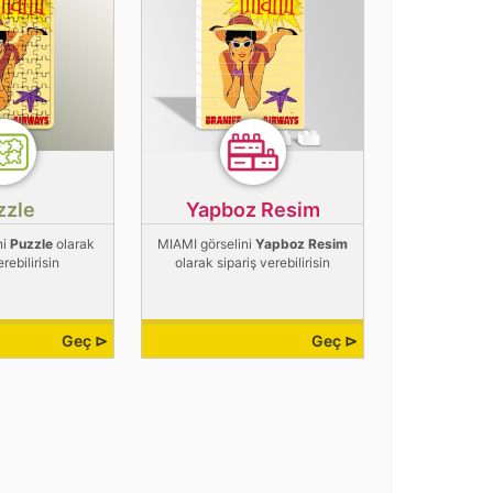
zzle
Yapboz Resim
ni
Puzzle
olarak
MIAMI görselini
Yapboz Resim
erebilirisin
olarak sipariş verebilirisin
Geç ⊳
Geç ⊳