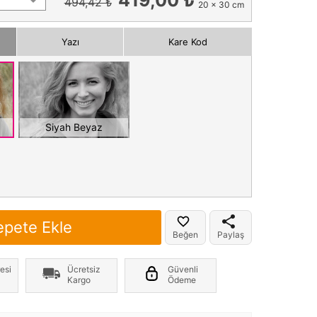
494,42 ₺
20 x 30 cm
Yazı
Kare Kod
Siyah Beyaz
epete Ekle
Beğen
Paylaş
esi
Ücretsiz
Güvenli
Kargo
Ödeme