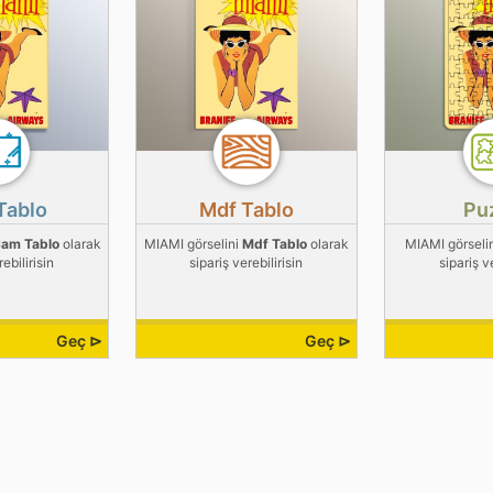
Tablo
Mdf Tablo
Pu
am Tablo
olarak
MIAMI görselini
Mdf Tablo
olarak
MIAMI görseli
ebilirisin
sipariş verebilirisin
sipariş v
Geç ⊳
Geç ⊳