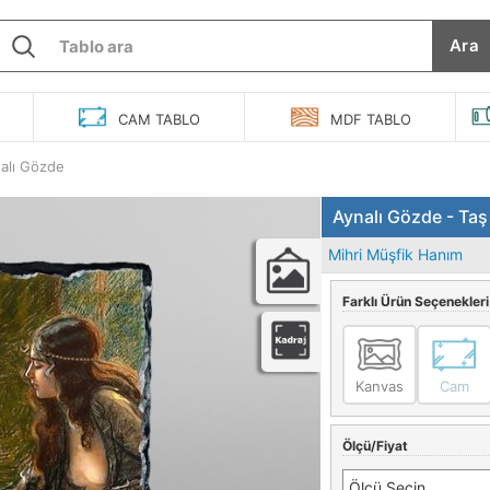
Ara
O
CAM
TABLO
MDF
TABLO
alı Gözde
Aynalı Gözde - Taş
Mihri Müşfik Hanım
Farklı Ürün Seçenekleri
Kanvas
Cam
Ölçü/Fiyat
Ölçü Seçin