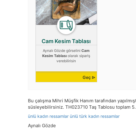
Cam Kesim Tablası
Aynalı Gözde görselini
Cam
Kesim Tablası
olarak sipariş
verebilirisin
Geç ⊳
Bu çalışma
Mihri Müşfik Hanım
tarafından yapılmışt
süsleyebilirsiniz.
TH023710
Taş Tablosu toplam
5
ünlü kadın ressamlar
ünlü türk kadın ressamlar
Aynalı Gözde