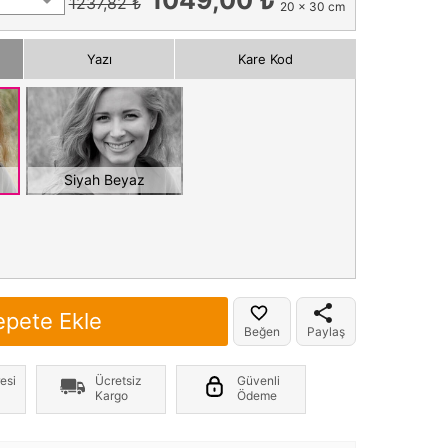
1237,82 ₺
20 x 30 cm
Yazı
Kare Kod
Siyah Beyaz
epete Ekle
Beğen
Paylaş
esi
Ücretsiz
Güvenli
Kargo
Ödeme