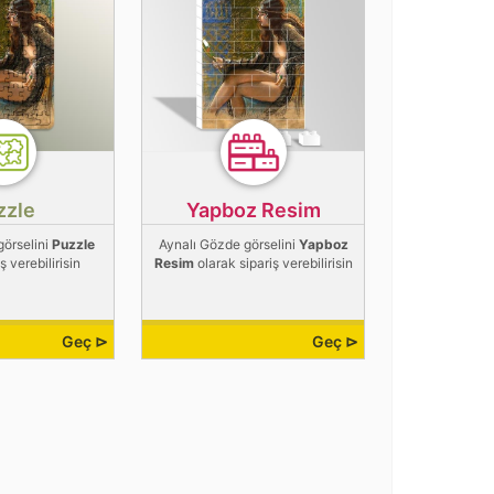
zzle
Yapboz Resim
görselini
Puzzle
Aynalı Gözde görselini
Yapboz
ş verebilirisin
Resim
olarak sipariş verebilirisin
Geç ⊳
Geç ⊳