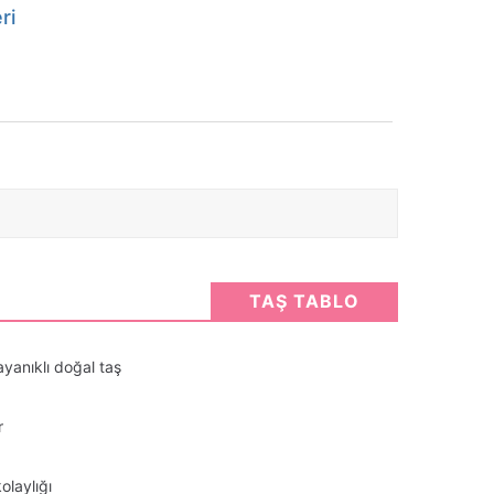
ri
TAŞ TABLO
ayanıklı doğal taş
r
olaylığı