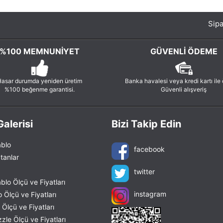
Sipa
%100 MEMNUNIYET
GÜVENLI ÖDEME
asar durumda yeniden üretim
Banka havalesi veya kredi kartı ile
%100 beğenme garantisi.
Güvenli alışveriş
alerisi
Bizi Takip Edin
blo
facebook
tanlar
twitter
lo Ölçü ve Fiyatları
instagram
 Ölçü ve Fiyatları
Ölçü ve Fiyatları
le Ölçü ve Fiyatları