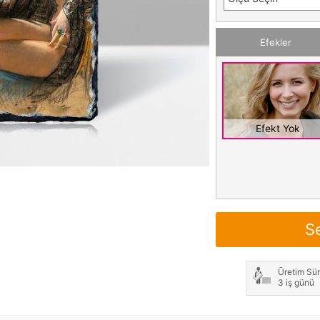
Efekler
Efekt Yok
S
Üretim Sür
3 iş günü