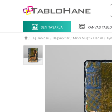
SEN TASARLA
KANVAS
TABL
Taş Tablosu
Başyapıtlar
Mihri Müşfik Hanım
Ayn