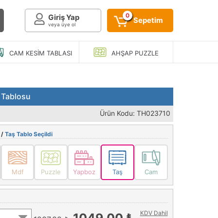
0
Giriş Yap
Sepetim
veya üye ol
CAM KESIM
TABLASI
AHŞAP
PUZZLE
 Tablosu
Ürün Kodu: TH023710
 /
Taş Tablo Seçildi
Mdf
Puzzle
Yapboz
Taş
Cam
KDV Dahil
1049,00 ₺