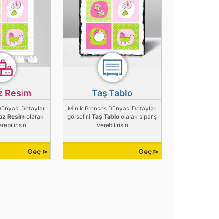
z Resim
Taş Tablo
ünyası Detayları
Minik Prenses Dünyası Detayları
oz Resim
olarak
görselini
Taş Tablo
olarak sipariş
erebilirisin
verebilirisin
Geç ⊳
Geç ⊳