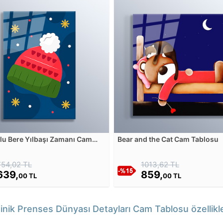
u Bere Yılbaşı Zamanı Cam
Bear and the Cat Cam Tablosu
u
754,02 TL
1013,62 TL
639,
859,
00 TL
00 TL
inik Prenses Dünyası Detayları Cam Tablosu özellikle