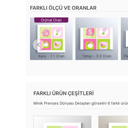
FARKLI ÖLÇÜ VE ORANLAR
Orjinal Oran
Kare - 1:1 Oran
Yatay - 3:2 Oran
Pa
FARKLI ÜRÜN ÇEŞİTLERİ
Minik Prenses Dünyası Detayları görselini 6 farklı ürün