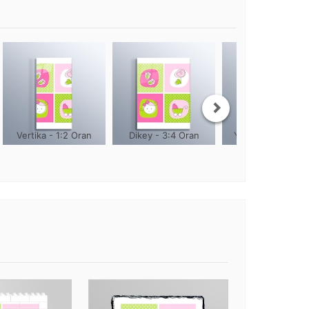
Vertika - 1:2 Oran
Dikey - 3:4 Oran
Yuvarlak - 1:1 Or