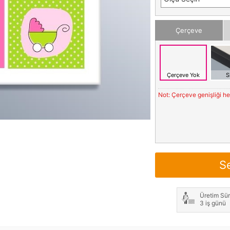
Çerçeve
Çerçeve Yok
S
Not: Çerçeve genişliği h
S
Üretim Sür
3 iş günü