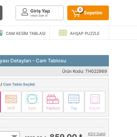
0
Giriş Yap
Sepetim
veya üye ol
CAM KESIM
TABLASI
AHŞAP
PUZZLE
ası Detayları - Cam Tablosu
Ürün Kodu: TH022969
 /
Cam Tablo Seçildi
Mdf
Saat
Yapboz
Taş
Kaydır
KDV Dahil
859,00 ₺