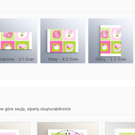
naroma - 2:1 Oran
Yatay - 4:3 Oran
Dikey - 2:3 Oran
e göre seçip, sipariş oluşturabilirsiniz