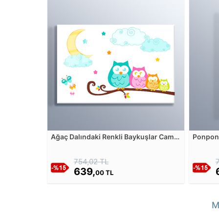
Ağaç Dalındaki Renkli Baykuşlar Cam
Ponponl
Tablosu
Tablos
754,02 TL
639,
00 TL
M