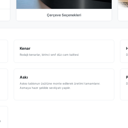
Çerçeve Seçenekleri
Kenar
H
Rodajlı kenarlar, birinci sınıf düz cam kalitesi
D
Askı
Askısı tablonun üsütüne monte edilerek üretimi tamamlanır.
D
Asmaya hazır şekilde sevkiyatı yapılır.
p