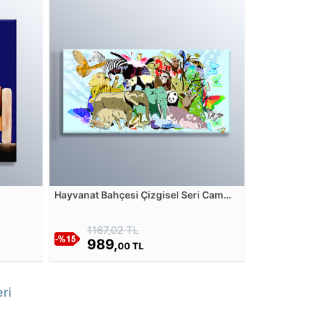
Hayvanat Bahçesi Çizgisel Seri Cam
Tablosu
1167,02 TL
989,
00 TL
ri