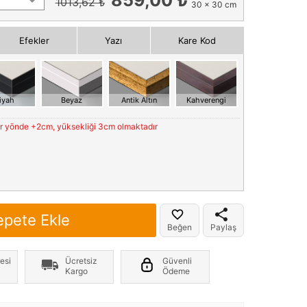
1013,62 ₺
30 x 30 cm
Efekler
Yazı
Kare Kod
iyah
Beyaz
Antik Altın
Kahverengi
er yönde +2cm, yüksekliği 3cm olmaktadır
epete Ekle
Beğen
Paylaş
esi
Ücretsiz
Güvenli
Kargo
Ödeme