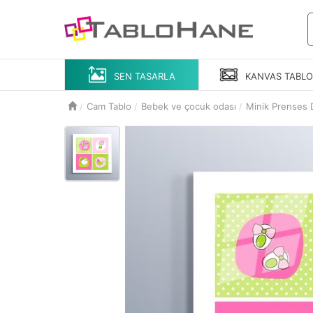
SEN TASARLA
KANVAS
TABL
Cam Tablo
Bebek ve çocuk odası
Minik Prenses 