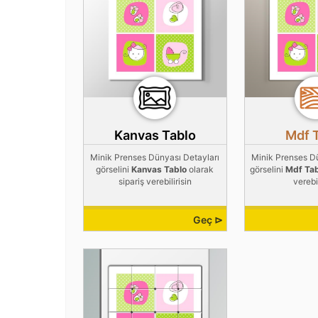
Kanvas Tablo
Mdf 
Minik Prenses Dünyası Detayları
Minik Prenses D
görselini
Kanvas Tablo
olarak
görselini
Mdf Ta
sipariş verebilirisin
verebil
Geç ⊳