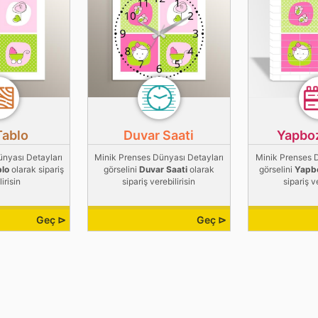
Tablo
Duvar Saati
Yapbo
ünyası Detayları
Minik Prenses Dünyası Detayları
Minik Prenses D
blo
olarak sipariş
görselini
Duvar Saati
olarak
görselini
Yapb
irisin
sipariş verebilirisin
sipariş v
Geç ⊳
Geç ⊳