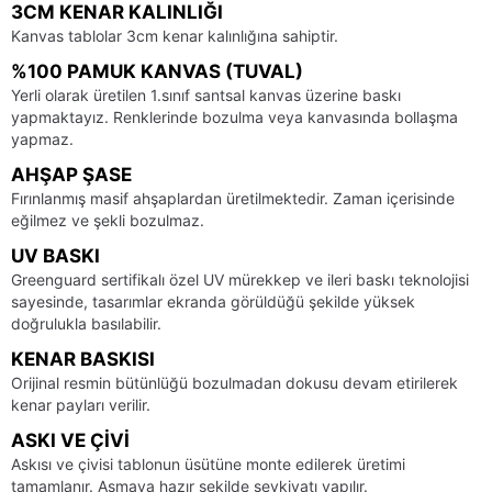
3CM KENAR KALINLIĞI
Kanvas tablolar 3cm kenar kalınlığına sahiptir.
%100 PAMUK KANVAS (TUVAL)
Yerli olarak üretilen 1.sınıf santsal kanvas üzerine baskı
yapmaktayız. Renklerinde bozulma veya kanvasında bollaşma
yapmaz.
AHŞAP ŞASE
Fırınlanmış masif ahşaplardan üretilmektedir. Zaman içerisinde
eğilmez ve şekli bozulmaz.
UV BASKI
Greenguard sertifikalı özel UV mürekkep ve ileri baskı teknolojisi
sayesinde, tasarımlar ekranda görüldüğü şekilde yüksek
doğrulukla basılabilir.
KENAR BASKISI
Orijinal resmin bütünlüğü bozulmadan dokusu devam etirilerek
kenar payları verilir.
ASKI VE ÇIVI
Askısı ve çivisi tablonun üsütüne monte edilerek üretimi
tamamlanır. Asmaya hazır şekilde sevkiyatı yapılır.