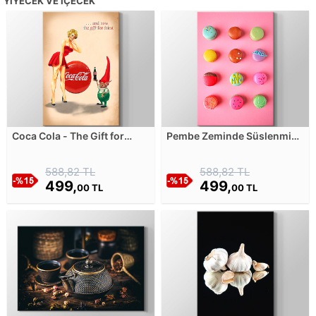
YIYECEK VE İÇECEK
Coca Cola - The Gift for
Pembe Zeminde Süslenmiş
Thirst Kanvas Tablosu
Şekerlemeler Kanvas
Tablosu
588,82 TL
588,82 TL
499,
499,
00 TL
00 TL