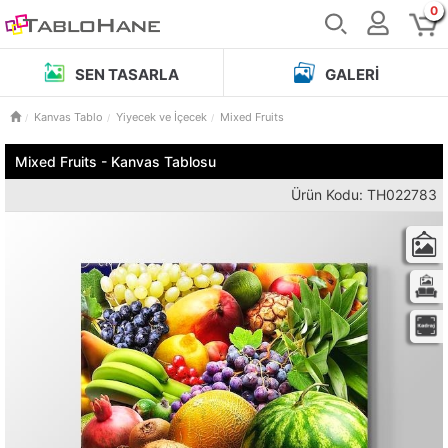
0
SEN TASARLA
GALERI
Kanvas Tablo
Yiyecek ve İçecek
Mixed Fruits
Mixed Fruits - Kanvas Tablosu
Ürün Kodu: TH022783