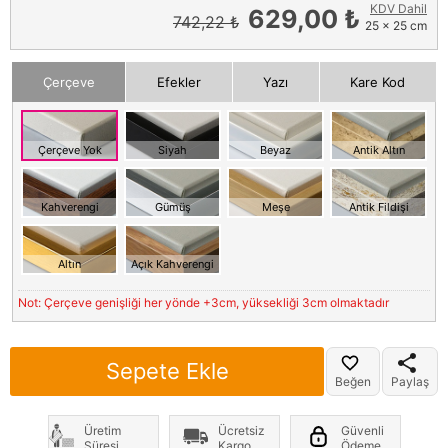
KDV Dahil
629,00 ₺
742,22 ₺
25 x 25 cm
Çerçeve
Efekler
Yazı
Kare Kod
Çerçeve Yok
Siyah
Beyaz
Antik Altın
Kahverengi
Gümüş
Meşe
Antik Fildişi
Altın
Açık Kahverengi
Not: Çerçeve genişliği her yönde +3cm, yüksekliği 3cm olmaktadır
Sepete Ekle
Beğen
Paylaş
Üretim
Ücretsiz
Güvenli
Süresi
Kargo
Ödeme