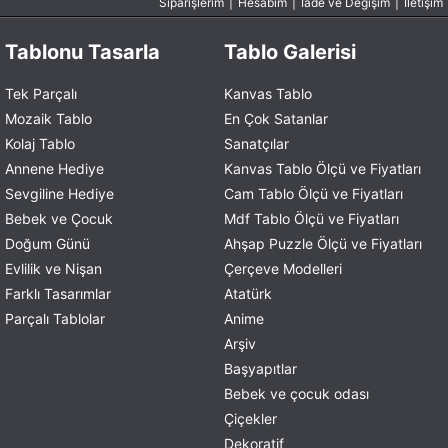
Siparişlerim
|
Hesabım
|
İade ve Değişim
|
İletişim
Tablonu Tasarla
Tablo Galerisi
Tek Parçalı
Kanvas Tablo
Mozaik Tablo
En Çok Satanlar
Kolaj Tablo
Sanatçılar
Annene Hediye
Kanvas Tablo Ölçü ve Fiyatları
Sevgiline Hediye
Cam Tablo Ölçü ve Fiyatları
Bebek ve Çocuk
Mdf Tablo Ölçü ve Fiyatları
Doğum Günü
Ahşap Puzzle Ölçü ve Fiyatları
Evlilik ve Nişan
Çerçeve Modelleri
Farklı Tasarımlar
Atatürk
Parçalı Tablolar
Anime
Arşiv
Başyapıtlar
Bebek ve çocuk odası
Çiçekler
Dekoratif