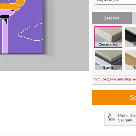
Çerçeve
Çerçeve Yok
S
Gümüş
M
Not: Çerçeve genişliği h
S
Üretim Sür
2 iş günü