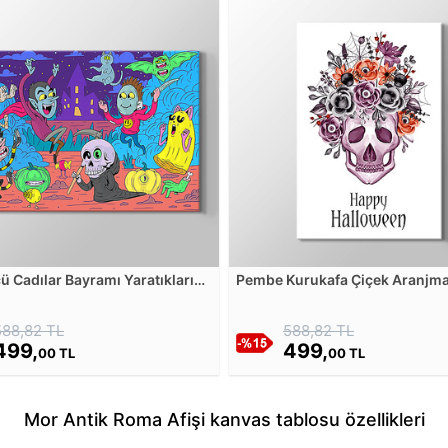
ü Cadılar Bayramı Yaratıkları
Pembe Kurukafa Çiçek Aranjma
manı Kanvas Tablosu
Happy Halloween Kanvas Tabl
588,82 TL
588,82 TL
499,
499,
00 TL
00 TL
Mor Antik Roma Afişi kanvas tablosu özellikleri