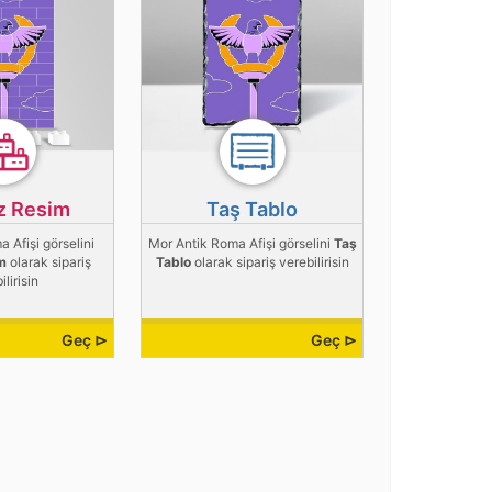
z Resim
Taş Tablo
 Afişi görselini
Mor Antik Roma Afişi görselini
Taş
m
olarak sipariş
Tablo
olarak sipariş verebilirisin
ilirisin
Geç ⊳
Geç ⊳