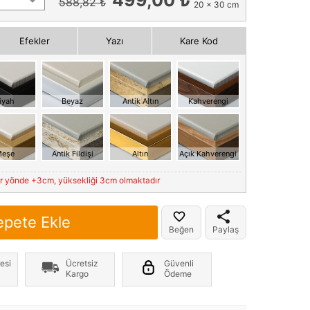
588,82 ₺
20 x 30 cm
Efekler
Yazı
Kare Kod
iyah
Beyaz
Antik Altın
Kahverengi
eşe
Antik Fildişi
Altın
Açık Kahverengi
er yönde +3cm, yüksekliği 3cm olmaktadır
epete Ekle
Beğen
Paylaş
esi
Ücretsiz
Güvenli
Kargo
Ödeme