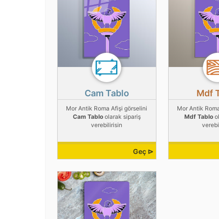
Cam Tablo
Mdf 
Mor Antik Roma Afişi görselini
Mor Antik Roma 
Cam Tablo
olarak sipariş
Mdf Tablo
ol
verebilirisin
verebil
Geç ⊳