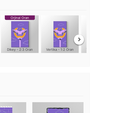
Orjinal Oran
Dikey - 2:3 Oran
Vertika - 1:2 Oran
Vertika - 1:3 Ora