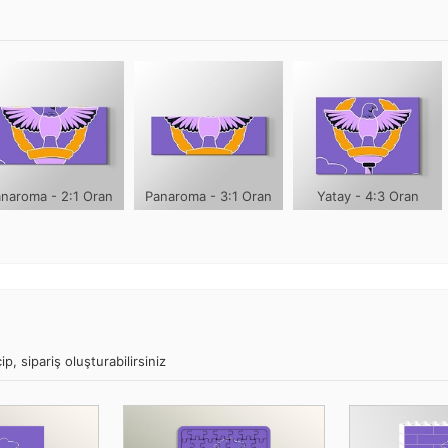
naroma - 2:1 Oran
Panaroma - 3:1 Oran
Yatay - 4:3 Oran
p, sipariş oluşturabilirsiniz