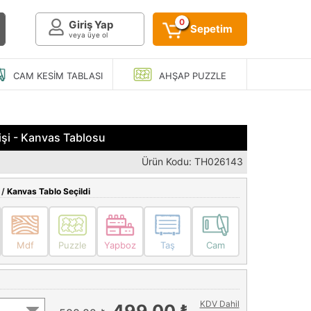
0
Giriş Yap
Sepetim
veya üye ol
CAM KESIM
TABLASI
AHŞAP
PUZZLE
şi - Kanvas Tablosu
Ürün Kodu: TH026143
 /
Kanvas Tablo Seçildi
Mdf
Puzzle
Yapboz
Taş
Cam
KDV Dahil
499,00 ₺