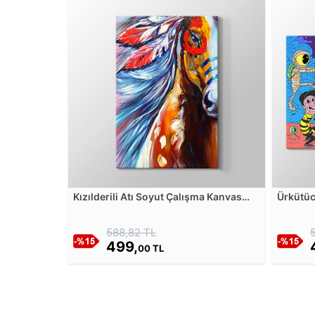
Kızılderili Atı Soyut Çalışma Kanvas
Ürkütüc
Tablosu
Dans Za
588,82 TL
499,
00 TL