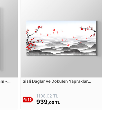
nı -
Sisli Dağlar ve Dökülen Yapraklar
osu
Manzarası - Çin Stili İllüstrasyon
Kanvas Tablosu
1108,02 TL
939,
00 TL