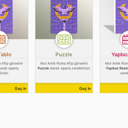
Tablo
Puzzle
Yapbo
Afişi görselini
Mor Antik Roma Afişi görselini
Mor Antik Roma
arak sipariş
Puzzle
olarak sipariş verebilirisin
Yapboz Resi
irisin
vereb
Geç ⊳
Geç ⊳