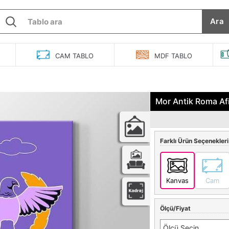
Ara
O
CAM
TABLO
MDF
TABLO
Mor Antik Roma Afi
Farklı Ürün Seçenekleri
Kanvas
Cam
Ölçü/Fiyat
Ölçü Seçin