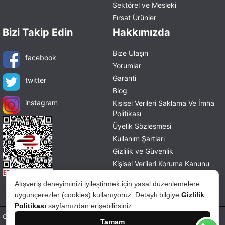
Sektörel ve Mesleki
Fırsat Ürünler
Bizi Takip Edin
Hakkımızda
Bize Ulaşın
facebook
Yorumlar
Garanti
twitter
Blog
instagram
Kişisel Verileri Saklama Ve İmha
Politikası
Üyelik Sözleşmesi
Kullanım Şartları
Gizlilik ve Güvenlik
Kişisel Verileri Koruma Kanunu
Mesafeli Satış Sözleşmesi
Alışveriş deneyiminizi iyileştirmek için yasal düzenlemelere
İade ve Değişim Politikası
uygunçerezler (cookies) kullanıyoruz. Detaylı bilgiye
Gizlilik
Politikası
sayfamızdan erişebilirsiniz.
Copyright © 2026 tablohane.com Tüm hakları saklıdır.
Tamam