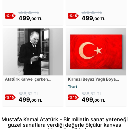
Kanvas Tablosu
Kaledir Kanvas Tablosu
588,82 TL
588,82 TL
499,
499,
00 TL
00 TL
Atatürk Kahve İçerken
Kırmızı Beyaz Yağlı Boya
Kanvas Tablosu
Görünümlü Büyük Türk
Thart
Bayrağı Kanvas Tablosu
588,82 TL
588,82 TL
499,
499,
00 TL
00 TL
Mustafa Kemal Atatürk - Bir milletin sanat yeteneği
güzel sanatlara verdiği değerle ölçülür kanvas