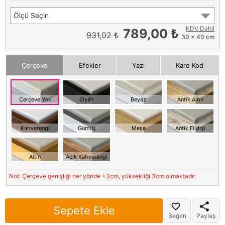
Ölçü Seçin
KDV Dahil
789,00 ₺
931,02 ₺
30 x 40 cm
Çerçeve
Efekler
Yazı
Kare Kod
Çerçeve Yok
Siyah
Beyaz
Antik Altın
Kahverengi
Gümüş
Meşe
Antik Fildişi
Altın
Açık Kahverengi
Not: Çerçeve genişliği her yönde +3cm, yüksekliği 3cm olmaktadır
Sepete Ekle
Beğen
Paylaş