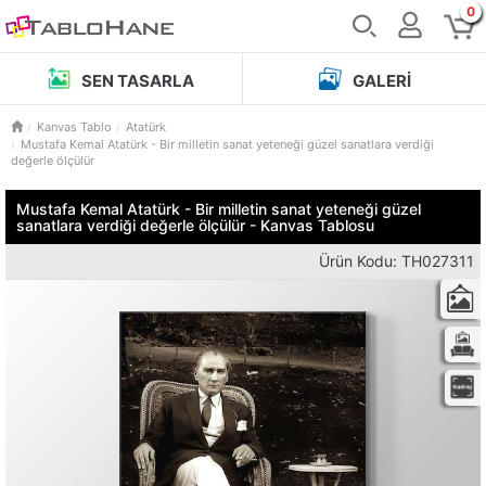
0
SEN TASARLA
GALERI
Kanvas Tablo
Atatürk
Mustafa Kemal Atatürk - Bir milletin sanat yeteneği güzel sanatlara verdiği
değerle ölçülür
Mustafa Kemal Atatürk - Bir milletin sanat yeteneği güzel
sanatlara verdiği değerle ölçülür - Kanvas Tablosu
Ürün Kodu: TH027311