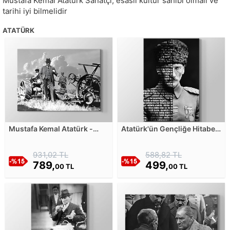
Mustafa Kemal Atatürk Sanatçı, esaslı kültür sahibi olmalı ve
tarihi iyi bilmelidir
ATATÜRK
Mustafa Kemal Atatürk -
Atatürk'ün Gençliğe Hitabesi
Milli Ekonominin Temeli
Tipografi - Siyah Beyaz 2
Tarımdır Kanvas Tablosu
Kanvas Tablosu
931,02 TL
588,82 TL
789,
499,
00 TL
00 TL