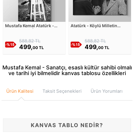
Mustafa Kemal Atatürk -
Atatürk - Köylü Milletin
Türk Kahvesi İçerken Kanvas
Efendisidir Kanvas Tablosu
Tablosu
588,82 TL
588,82 TL
499,
499,
00 TL
00 TL
Mustafa Kemal - Sanatçı, esaslı kültür sahibi olmalı
ve tarihi iyi bilmelidir kanvas tablosu özellikleri
Ürün Kalitesi
Taksit Seçenekleri
Ürün Yorumları
KANVAS TABLO NEDİR?