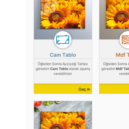
Cam Tablo
Mdf 
Öğleden Sonra Ayçiçeği Tarlası
Öğleden Sonra A
görselini
Cam Tablo
olarak sipariş
görselini
Mdf Ta
verebilirisin
verebil
Geç ⊳