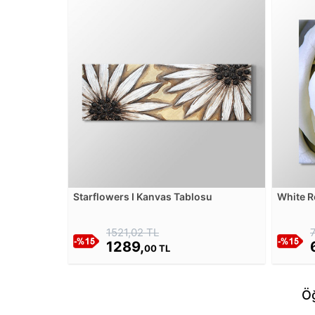
Starflowers I Kanvas Tablosu
White R
Tablos
1521,02 TL
1289,
00 TL
Öğ