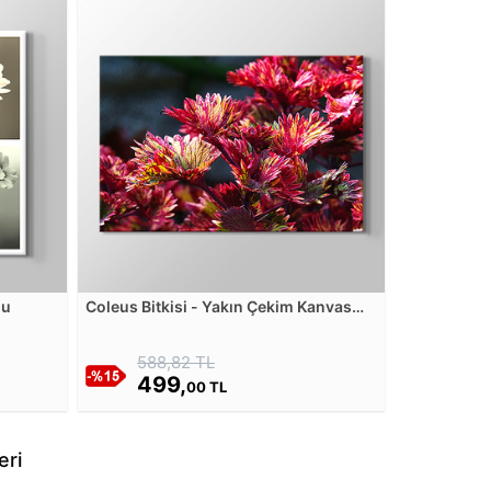
su
Coleus Bitkisi - Yakın Çekim Kanvas
Tablosu
588,82 TL
499,
00 TL
eri