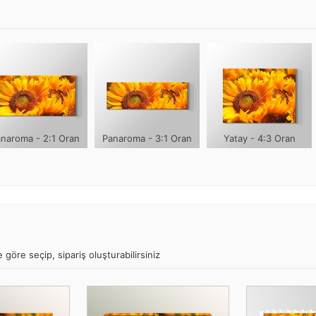
naroma - 2:1 Oran
Panaroma - 3:1 Oran
Yatay - 4:3 Oran
 göre seçip, sipariş oluşturabilirsiniz