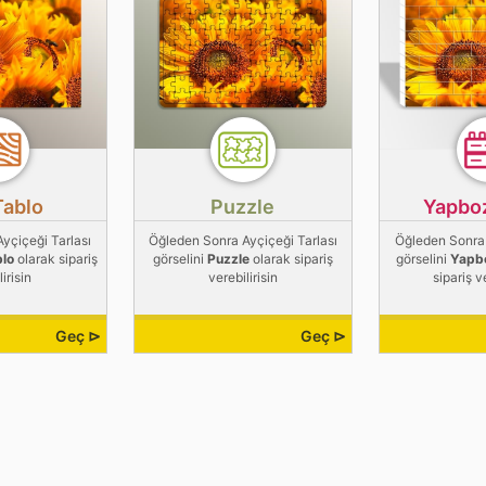
Tablo
Puzzle
Yapbo
yçiçeği Tarlası
Öğleden Sonra Ayçiçeği Tarlası
Öğleden Sonra 
blo
olarak sipariş
görselini
Puzzle
olarak sipariş
görselini
Yapb
irisin
verebilirisin
sipariş v
Geç ⊳
Geç ⊳