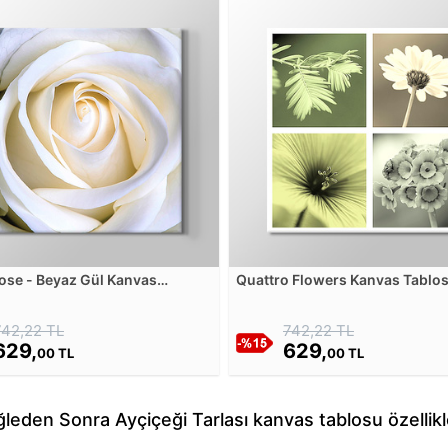
ose - Beyaz Gül Kanvas
Quattro Flowers Kanvas Tablo
u
742,22 TL
742,22 TL
629,
629,
00 TL
00 TL
leden Sonra Ayçiçeği Tarlası kanvas tablosu özellikl