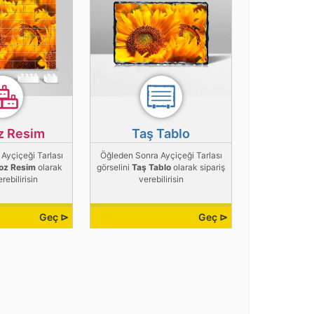
z Resim
Taş Tablo
Ayçiçeği Tarlası
Öğleden Sonra Ayçiçeği Tarlası
oz Resim
olarak
görselini
Taş Tablo
olarak sipariş
erebilirisin
verebilirisin
Geç ⊳
Geç ⊳