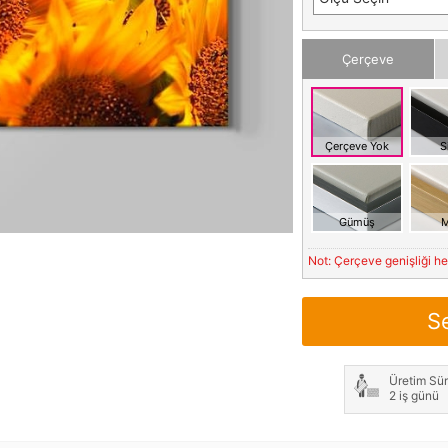
Çerçeve
Çerçeve Yok
S
Gümüş
M
Not: Çerçeve genişliği h
S
Üretim Sür
2 iş günü