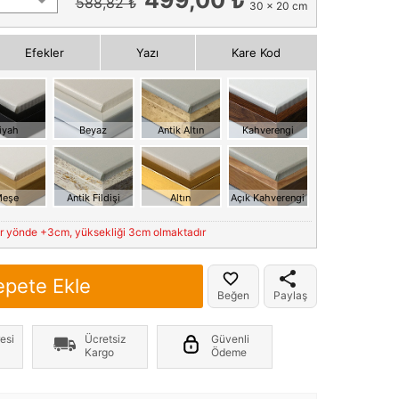
588,82 ₺
30 x 20 cm
Efekler
Yazı
Kare Kod
iyah
Beyaz
Antik Altın
Kahverengi
eşe
Antik Fildişi
Altın
Açık Kahverengi
er yönde +3cm, yüksekliği 3cm olmaktadır
epete Ekle
Beğen
Paylaş
esi
Ücretsiz
Güvenli
Kargo
Ödeme