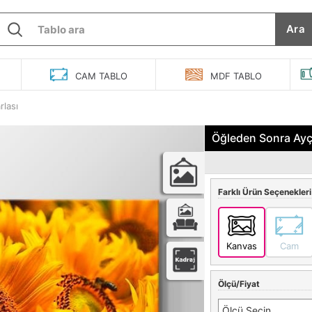
Ara
O
CAM
TABLO
MDF
TABLO
rlası
Öğleden Sonra Ayçi
Farklı Ürün Seçenekleri
Kanvas
Cam
Ölçü/Fiyat
Ölçü Seçin