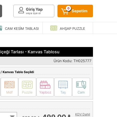
0
Giriş Yap
Sepetim
veya üye ol
CAM KESIM
TABLASI
AHŞAP
PUZZLE
çeği Tarlası - Kanvas Tablosu
Ürün Kodu: TH025777
 /
Kanvas Tablo Seçildi
Mdf
Puzzle
Yapboz
Taş
Cam
KDV Dahil
499,00 ₺