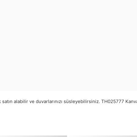
atın alabilir ve duvarlarınızı süsleyebilirsiniz.
TH025777
Kanva