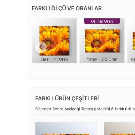
FARKLI ÖLÇÜ VE ORANLAR
Orjinal Oran
Kare - 1:1 Oran
Yatay - 3:2 Oran
Pa
FARKLI ÜRÜN ÇEŞİTLERİ
Öğleden Sonra Ayçiçeği Tarlası görselini 6 farklı ürüne