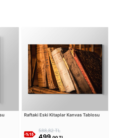
osu
Raftaki Eski Kitaplar Kanvas Tablosu
588,82 TL
499,
00 TL