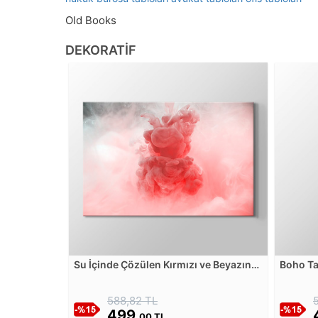
Old Books
DEKORATIF
Su İçinde Çözülen Kırmızı ve Beyazın
Boho Ta
Soyut Karışımı Kanvas Tablosu
Kanvas 
588,82 TL
499,
00 TL