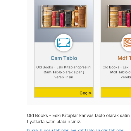
Cam Tablo
Mdf 
Old Books - Eski Kitaplar görselini
Old Books - Eski K
Cam Tablo
olarak sipariş
Mdf Tablo
ol
verebilirisin
verebil
Geç ⊳
Old Books - Eski Kitaplar kanvas tablo olarak satın a
fiyatlarla satın alabilirsiniz.
hukuk bürosu tabloları
avukat tabloları
ofis tabloları