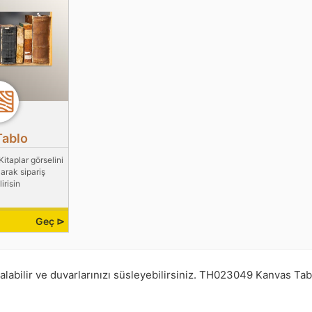
Tablo
itaplar görselini
arak sipariş
irisin
Geç ⊳
labilir ve duvarlarınızı süsleyebilirsiniz.
TH023049
Kanvas Tab