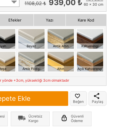
939,00 ₺
1108,02 ₺
60 x 30 cm
Efekler
Yazı
Kare Kod
iyah
Beyaz
Antik Altın
Kahverengi
eşe
Antik Fildişi
Altın
Açık Kahverengi
er yönde +3cm, yüksekliği 3cm olmaktadır
epete Ekle
Beğen
Paylaş
esi
Ücretsiz
Güvenli
Kargo
Ödeme