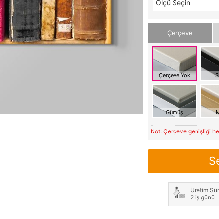
Ölçü Seçin
Çerçeve
Çerçeve Yok
S
Gümüş
M
Not: Çerçeve genişliği h
S
Üretim Sür
2 iş günü