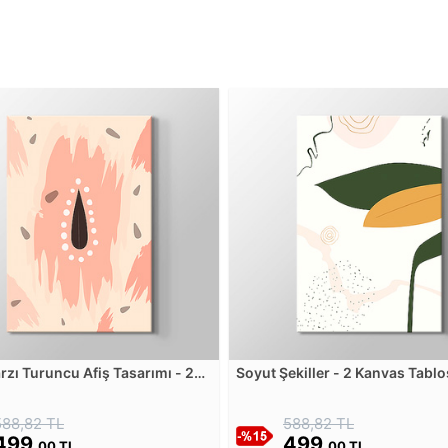
rzı Turuncu Afiş Tasarımı - 2
Soyut Şekiller - 2 Kanvas Tabl
Tablosu
588,82 TL
588,82 TL
499,
499,
00 TL
00 TL