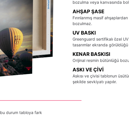
bozulma veya kanvasında bo
AHŞAP ŞASE
Fırınlanmış masif ahşaplardan 
bozulmaz.
UV BASKI
Greenguard sertifikalı özel UV
tasarımlar ekranda görüldüğü ş
KENAR BASKISI
Orijinal resmin bütünlüğü bozu
ASKI VE ÇIVI
Askısı ve çivisi tablonun üsü
şekilde sevkiyatı yapılır.
 bu durum tabloya fark