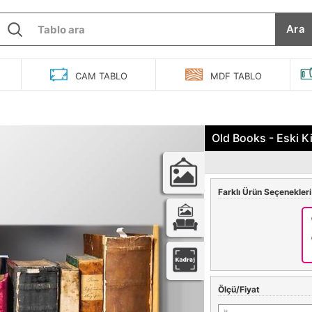
Ara
O
CAM
TABLO
MDF
TABLO
Old Books - Eski K
Farklı Ürün Seçenekleri
Ölçü/Fiyat