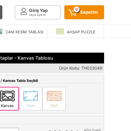
0
Giriş Yap
Sepetim
veya üye ol
CAM KESIM
TABLASI
AHŞAP
PUZZLE
itaplar - Kanvas Tablosu
Ürün Kodu: TH023049
 /
Kanvas Tablo Seçildi
Kanvas
Cam
Mdf
KDV Dahil