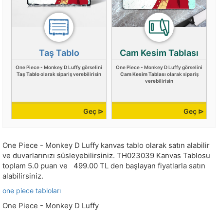
Taş Tablo
Cam Kesim Tablası
One Piece - Monkey D Luffy görselini
One Piece - Monkey D Luffy görselini
Taş Tablo
olarak sipariş verebilirisin
Cam Kesim Tablası
olarak sipariş
verebilirisin
Geç ⊳
Geç ⊳
One Piece - Monkey D Luffy kanvas tablo olarak satın alabilir
ve duvarlarınızı süsleyebilirsiniz.
TH023039
Kanvas Tablosu
toplam
5.0
puan ve
499.00
TL den başlayan fiyatlarla satın
alabilirsiniz.
one piece tabloları
One Piece - Monkey D Luffy