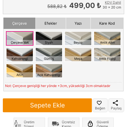
KDV Dahil
499,00 ₺
588,82 ₺
30 x 20 cm
Çerçeve
Efekler
Yazı
Kare Kod
Çerçeve Yok
Siyah
Beyaz
Antik Altın
Kahverengi
Gümüş
Meşe
Antik Fildişi
Altın
Açık Kahverengi
Not: Çerçeve genişliği her yönde +3cm, yüksekliği 3cm olmaktadır
Sepete Ekle
Beğen
Paylaş
Üretim
Ücretsiz
Güvenli
Süresi
Kargo
Ödeme