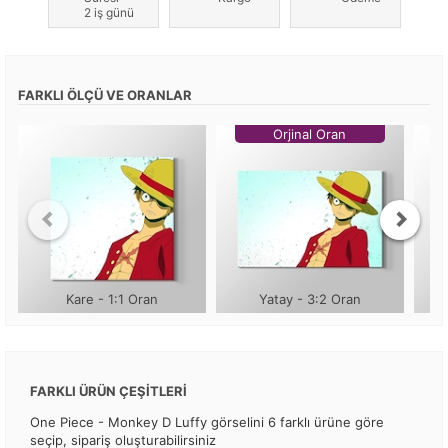
2 iş günü
FARKLI ÖLÇÜ VE ORANLAR
Orjinal Oran
Kare - 1:1 Oran
Yatay - 3:2 Oran
FARKLI ÜRÜN ÇEŞİTLERİ
One Piece - Monkey D Luffy görselini 6 farklı ürüne göre
seçip, sipariş oluşturabilirsiniz