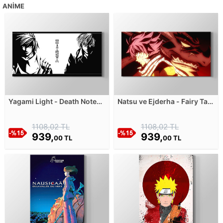
ANIME
Yagami Light - Death Note
Natsu ve Ejderha - Fairy Tail
Kanvas Tablosu
Kanvas Tablosu
1108,02 TL
1108,02 TL
939,
939,
00 TL
00 TL