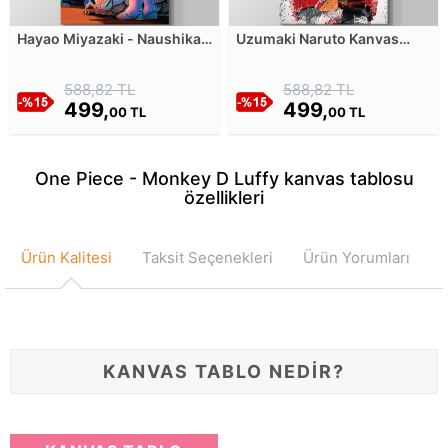
Hayao Miyazaki - Naushika -
Uzumaki Naruto Kanvas
Rüzgarlı Vadi Kanvas
Tablosu
Tablosu
588,82 TL
588,82 TL
499,
499,
00 TL
00 TL
One Piece - Monkey D Luffy kanvas tablosu
özellikleri
Ürün Kalitesi
Taksit Seçenekleri
Ürün Yorumları
KANVAS TABLO NEDİR?