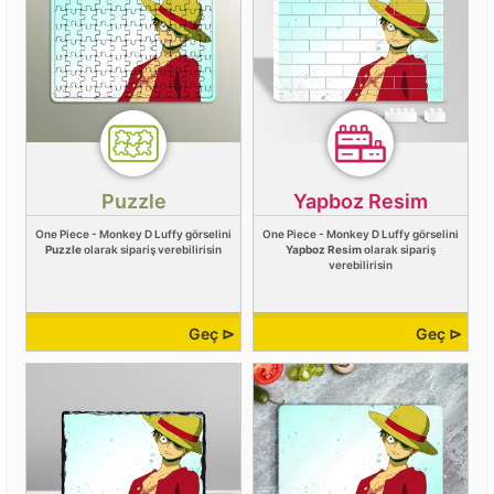
Puzzle
Yapboz Resim
One Piece - Monkey D Luffy görselini
One Piece - Monkey D Luffy görselini
Puzzle
olarak sipariş verebilirisin
Yapboz Resim
olarak sipariş
verebilirisin
Geç ⊳
Geç ⊳