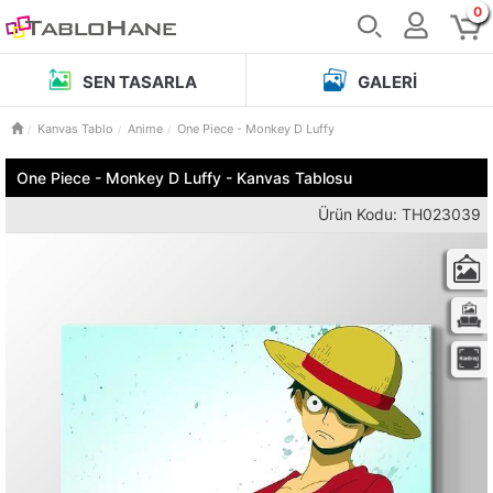
0
SEN TASARLA
GALERI
Kanvas Tablo
Anime
One Piece - Monkey D Luffy
One Piece - Monkey D Luffy - Kanvas Tablosu
Ürün Kodu: TH023039