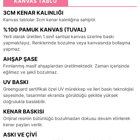
KANVAS TABLO
3CM KENAR KALINLIĞI
Kanvas tablolar 3cm kenar kalınlığına sahiptir.
%100 PAMUK KANVAS (TUVAL)
Yerli olarak üretilen 1.sınıf santsal kanvas üzerine baskı
yapmaktayız. Renklerinde bozulma veya kanvasında bollaşma
yapmaz.
AHŞAP ŞASE
Fırınlanmış masif ahşaplardan üretilmektedir. Zaman içerisinde
eğilmez ve şekli bozulmaz.
UV BASKI
Greenguard sertifikalı özel UV mürekkep ve ileri baskı teknolojisi
sayesinde, tasarımlar ekranda görüldüğü şekilde yüksek
doğrulukla basılabilir.
KENAR BASKISI
Orijinal resmin bütünlüğü bozulmadan dokusu devam etirilerek
kenar payları verilir.
ASKI VE ÇIVI