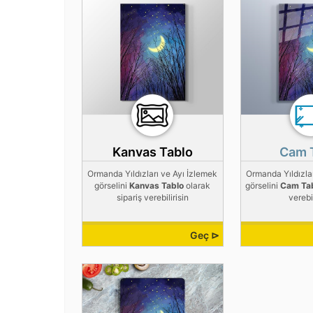
Kanvas Tablo
Cam 
Ormanda Yıldızları ve Ayı İzlemek
Ormanda Yıldızla
görselini
Kanvas Tablo
olarak
görselini
Cam Ta
sipariş verebilirisin
verebil
Geç ⊳