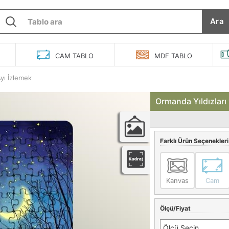
Ara
O
CAM
TABLO
MDF
TABLO
Ayı İzlemek
Ormanda Yıldızları
Farklı Ürün Seçenekleri
Kanvas
Cam
Ölçü/Fiyat
Ölçü Seçin