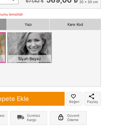
671,42 ₺
20 x 30 cm
numu temsilidir
Yazı
Kare Kod
Siyah Beyaz
epete Ekle
Beğen
Paylaş
esi
Ücretsiz
Güvenli
Kargo
Ödeme