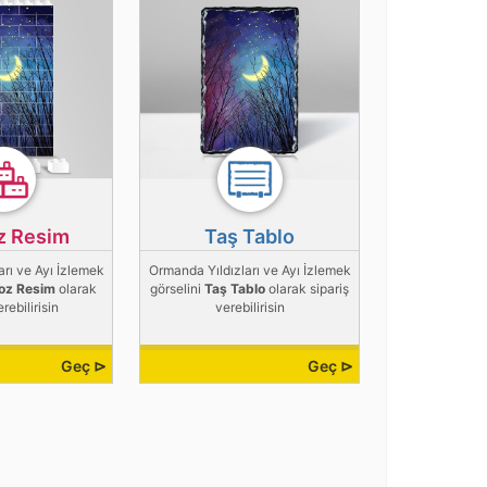
z Resim
Taş Tablo
rı ve Ayı İzlemek
Ormanda Yıldızları ve Ayı İzlemek
oz Resim
olarak
görselini
Taş Tablo
olarak sipariş
erebilirisin
verebilirisin
Geç ⊳
Geç ⊳