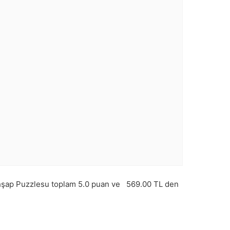
şap Puzzlesu toplam
5.0
puan ve
569.00
TL den