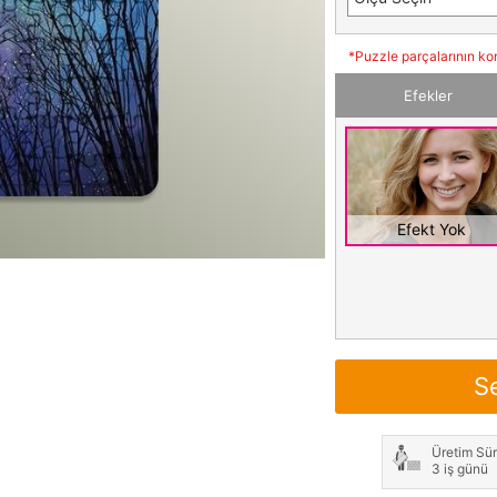
*Puzzle parçalarının ko
Efekler
Efekt Yok
S
Üretim Sür
3 iş günü