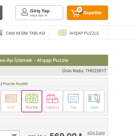
0
Giriş Yap
Sepetim
veya üye ol
CAM KESIM
TABLASI
AHŞAP
PUZZLE
 ve Ayı İzlemek - Ahşap Puzzle
Ürün Kodu: TH023617
 /
Puzzle Seçildi
Mdf
Puzzle
Yapboz
Taş
Cam
KDV Dahil
569,00 ₺