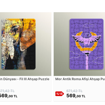
n Dünyası - Fil III Ahşap Puzzle
Mor Antik Roma Afişi Ahşap Pu
671,42 TL
671,42 TL
569,
569,
00 TL
00 TL