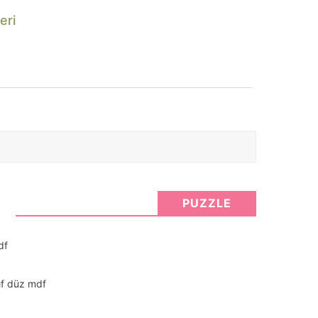
eri
PUZZLE
df
nıf düz mdf