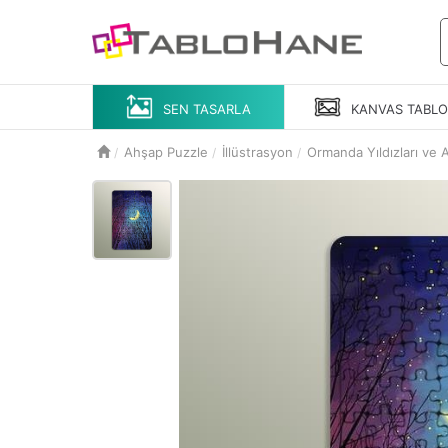
SEN TASARLA
KANVAS
TABL
Ahşap Puzzle
İllüstrasyon
Ormanda Yıldızları ve 