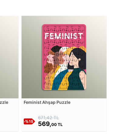
zzle
Feminist Ahşap Puzzle
671,42 TL
569,
00 TL