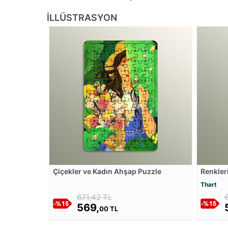
İLLÜSTRASYON
Çiçekler ve Kadın Ahşap Puzzle
Renkleri
Thart
671,42 TL
569,
00 TL