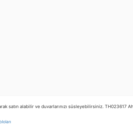
k satın alabilir ve duvarlarınızı süsleyebilirsiniz.
TH023617
Ah
loları