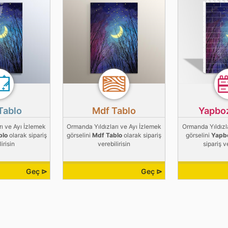
Tablo
Mdf Tablo
Yapbo
rı ve Ayı İzlemek
Ormanda Yıldızları ve Ayı İzlemek
Ormanda Yıldızla
blo
olarak sipariş
görselini
Mdf Tablo
olarak sipariş
görselini
Yapb
irisin
verebilirisin
sipariş v
Geç ⊳
Geç ⊳