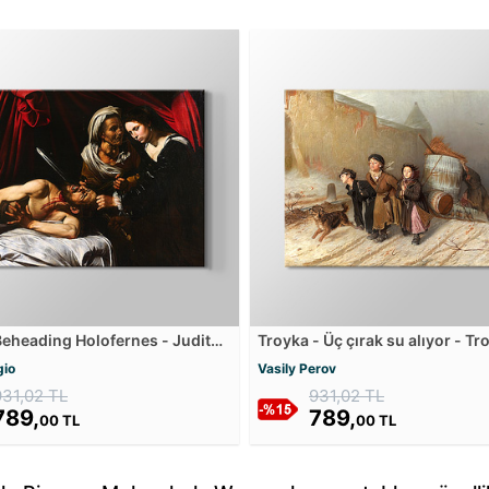
Beheading Holofernes - Judith
Troyka - Üç çırak su alıyor - Tr
nes'in Başını Keserken Kanvas
Three apprentices are taking w
gio
Vasily Perov
u
Kanvas Tablosu
931,02 TL
931,02 TL
789,
789,
00 TL
00 TL