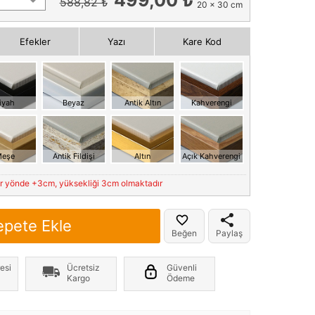
588,82 ₺
20 x 30 cm
Efekler
Yazı
Kare Kod
iyah
Beyaz
Antik Altın
Kahverengi
eşe
Antik Fildişi
Altın
Açık Kahverengi
er yönde +3cm, yüksekliği 3cm olmaktadır
epete Ekle
Beğen
Paylaş
esi
Ücretsiz
Güvenli
Kargo
Ödeme