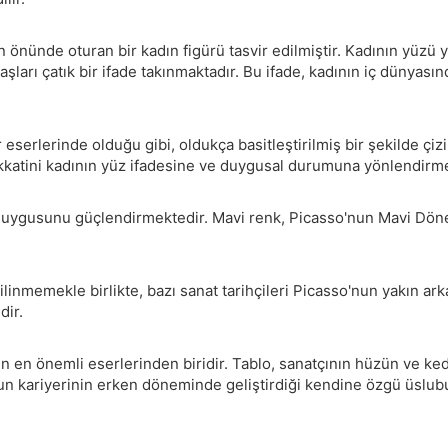
 önünde oturan bir kadın figürü tasvir edilmiştir. Kadının yüzü 
ları çatık bir ifade takınmaktadır. Bu ifade, kadının iç dünyasınd
serlerinde olduğu gibi, oldukça basitleştirilmiş bir şekilde çizil
n dikkatini kadının yüz ifadesine ve duygusal durumuna yönlendirm
duygusunu güçlendirmektedir. Mavi renk, Picasso'nun Mavi Dönem
bilinmemekle birlikte, bazı sanat tarihçileri Picasso'nun yakın ar
dir.
en önemli eserlerinden biridir. Tablo, sanatçının hüzün ve kede
un kariyerinin erken döneminde geliştirdiği kendine özgü üslubun