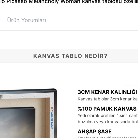
lo Picasso Melancholy Woman kanvas tablosu özellik
Ürün Yorumları
KANVAS TABLO NEDİR?
3CM KENAR KALINLIĞI
Kanvas tablolar 3cm kenar kalı
%100 PAMUK KANVAS 
Yerli olarak üretilen 1.sınıf 
bozulma veya kanvasında bo
AHŞAP ŞASE