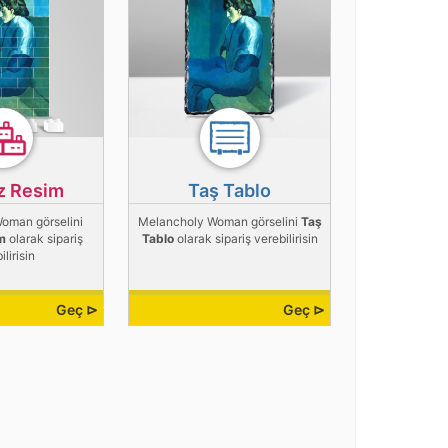
z Resim
Taş Tablo
oman görselini
Melancholy Woman görselini
Taş
m
olarak sipariş
Tablo
olarak sipariş verebilirisin
ilirisin
Geç ⊳
Geç ⊳