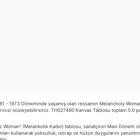
81 - 1973 Döneminde yaşamış olan ressamın Melancholy Woman t
ınızı süsleyebilirsiniz.
TH027480
Kanvas Tablosu toplam
5.0
p
ic Woman" (Melankolik Kadın) tablosu, sanatçının Mavi Dönem ola
ları kullanarak yoksulluk, ıstırap ve hüzün duygularını yansıtm
lir.