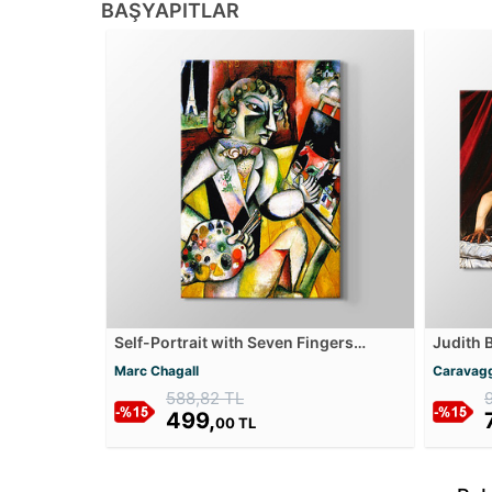
BAŞYAPITLAR
Self-Portrait with Seven Fingers
Judith 
Kanvas Tablosu
Holofer
Marc Chagall
Caravag
Tablos
588,82 TL
499,
00 TL