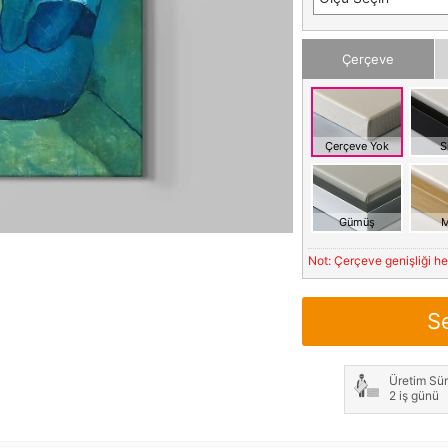
Çerçeve
Çerçeve Yok
S
Gümüş
M
Not: Çerçeve genişliği h
S
Üretim Sür
2 iş günü