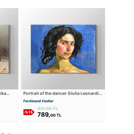
oika
Portrait of the dancer Giulia Leonardi
ater
Kanvas Tablosu
Ferdinand Hodler
931,02 TL
789,
00 TL