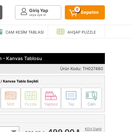
0
Giriş Yap
Sepetim
veya üye ol
CAM KESIM
TABLASI
AHŞAP
PUZZLE
 - Kanvas Tablosu
Ürün Kodu: TH027480
 /
Kanvas Tablo Seçildi
Mdf
Puzzle
Yapboz
Taş
Cam
KDV Dahil
499,00 ₺