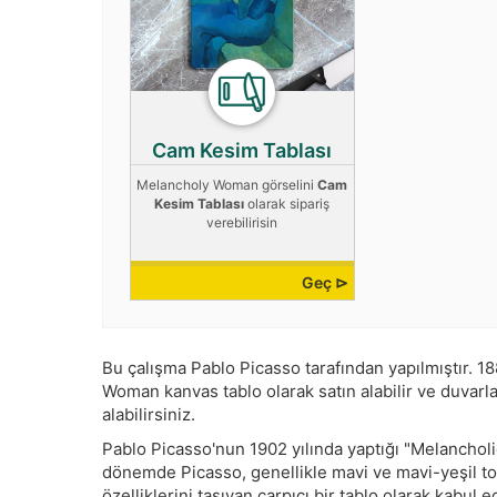
Cam Kesim Tablası
Melancholy Woman görselini
Cam
Kesim Tablası
olarak sipariş
verebilirisin
Geç ⊳
Bu çalışma
Pablo Picasso
tarafından yapılmıştır.
18
Woman kanvas tablo olarak satın alabilir ve duvarlar
alabilirsiniz.
Pablo Picasso'nun 1902 yılında yaptığı "Melanchol
dönemde Picasso, genellikle mavi ve mavi-yeşil ton
özelliklerini taşıyan çarpıcı bir tablo olarak kabul edi