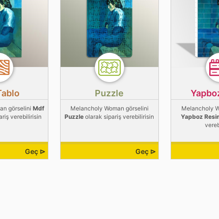
Tablo
Puzzle
Yapbo
n görselini
Mdf
Melancholy Woman görselini
Melancholy W
riş verebilirisin
Puzzle
olarak sipariş verebilirisin
Yapboz Resi
vereb
Geç ⊳
Geç ⊳