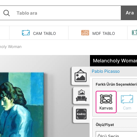
Ara
O
CAM
TABLO
MDF
TABLO
holy Woman
Melancholy Woman
Pablo Picasso
Farklı Ürün Seçenekleri
Kanvas
Cam
Ölçü/Fiyat
Ölçü Seçin