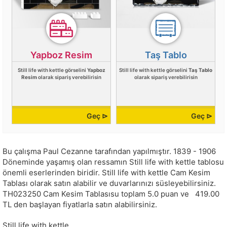
Yapboz Resim
Taş Tablo
Still life with kettle görselini
Yapboz
Still life with kettle görselini
Taş Tablo
Resim
olarak sipariş verebilirisin
olarak sipariş verebilirisin
Geç ⊳
Geç ⊳
Bu çalışma
Paul Cezanne
tarafından yapılmıştır.
1839 - 1906
Döneminde yaşamış olan ressamın Still life with kettle tablosu
önemli eserlerinden biridir. Still life with kettle Cam Kesim
Tablası olarak satın alabilir ve duvarlarınızı süsleyebilirsiniz.
TH023250
Cam Kesim Tablasısu toplam
5.0
puan ve
419.00
TL den başlayan fiyatlarla satın alabilirsiniz.
Still life with kettle