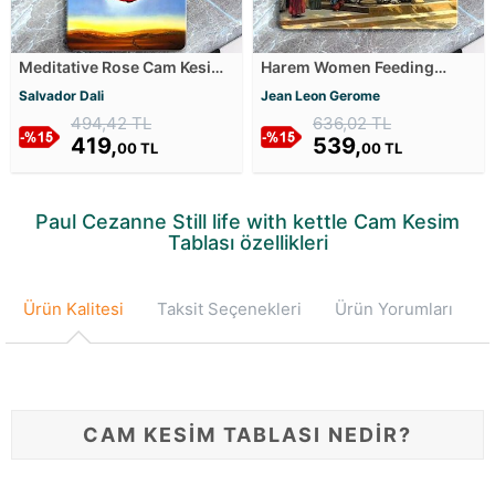
Meditative Rose Cam Kesim
Harem Women Feeding
Tablası
Pigeons in a Courtyard Cam
Salvador Dali
Jean Leon Gerome
Kesim Tablası
494,42 TL
636,02 TL
419,
539,
00 TL
00 TL
Paul Cezanne Still life with kettle Cam Kesim
Tablası özellikleri
Ürün Kalitesi
Taksit Seçenekleri
Ürün Yorumları
CAM KESİM TABLASI NEDİR?