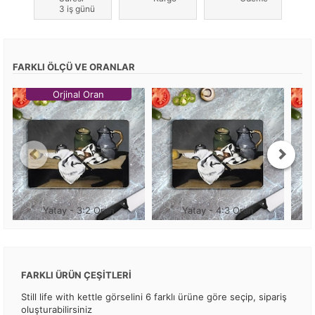
3 iş günü
FARKLI ÖLÇÜ VE ORANLAR
Orjinal Oran
Yatay - 3:2 Oran
Yatay - 4:3 Oran
FARKLI ÜRÜN ÇEŞİTLERİ
Still life with kettle görselini 6 farklı ürüne göre seçip, sipariş
oluşturabilirsiniz