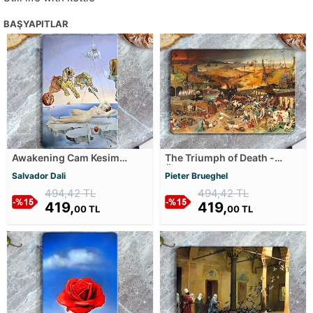
BAŞYAPITLAR
Awakening Cam Kesim
The Triumph of Death -
Tablası
Ölümün Zaferi Cam Kesim
Salvador Dali
Pieter Brueghel
Tablası
494,42 TL
494,42 TL
419,
419,
00 TL
00 TL