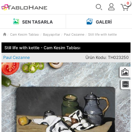
0
SEN TASARLA
GALERI
Cam Kesim Tablası
Başyapıtlar
Paul Cezanne
Still life with kettle
Still life with kettle - Cam Kesim Tablası
Paul Cezanne
Ürün Kodu: TH023250