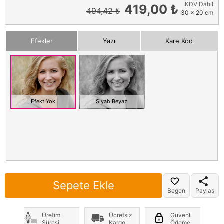
KDV Dahil
419,00 ₺
494,42 ₺
30 x 20 cm
Efekler
Yazı
Kare Kod
Efekt Yok
Siyah Beyaz
Sepete Ekle
Beğen
Paylaş
Üretim
Ücretsiz
Güvenli
Süresi
Kargo
Ödeme