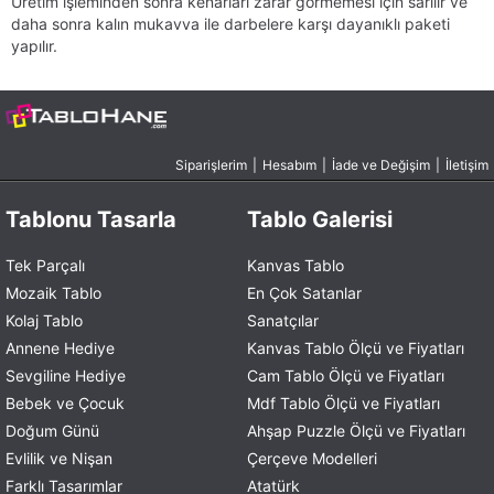
Üretim işleminden sonra kenarları zarar görmemesi için sarılır ve
daha sonra kalın mukavva ile darbelere karşı dayanıklı paketi
yapılır.
Siparişlerim
|
Hesabım
|
İade ve Değişim
|
İletişim
Tablonu Tasarla
Tablo Galerisi
Tek Parçalı
Kanvas Tablo
Mozaik Tablo
En Çok Satanlar
Kolaj Tablo
Sanatçılar
Annene Hediye
Kanvas Tablo Ölçü ve Fiyatları
Sevgiline Hediye
Cam Tablo Ölçü ve Fiyatları
Bebek ve Çocuk
Mdf Tablo Ölçü ve Fiyatları
Doğum Günü
Ahşap Puzzle Ölçü ve Fiyatları
Evlilik ve Nişan
Çerçeve Modelleri
Farklı Tasarımlar
Atatürk