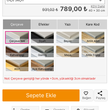
KDV Dahil
789,00 ₺
931,02 ₺
40 x 30 cm
Çerçeve
Efekler
Yazı
Kare Kod
Çerçeve Yok
Siyah
Beyaz
Antik Altın
Kahverengi
Gümüş
Meşe
Antik Fildişi
Altın
Açık Kahverengi
Not: Çerçeve genişliği her yönde +3cm, yüksekliği 3cm olmaktadır
Sepete Ekle
Beğen
Paylaş
Üretim
Ücretsiz
Güvenli