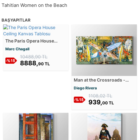
Tahitian Women on the Beach
BAŞYAPITLAR
The Paris Opera House
Ceiling Kanvas Tablosu
Marc Chagall
10488,90 TL
8888,
90 TL
Man at the Crossroads -
Man, Controller of the
Diego Rivera
Universe Kanvas Tablosu
1108,02 TL
939,
00 TL