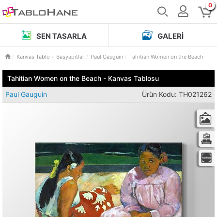
0
SEN TASARLA
GALERI
Kanvas Tablo
Başyapıtlar
Paul Gauguin
Tahitian Women on the Beach
Tahitian Women on the Beach - Kanvas Tablosu
Paul Gauguin
Ürün Kodu: TH021262