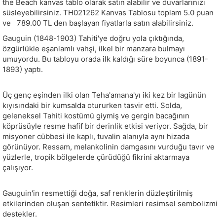
the Beach kanvas tablo olarak satın alabilir ve duvarlarınızı
süsleyebilirsiniz.
TH021262
Kanvas Tablosu toplam
5.0
puan
ve
789.00
TL den başlayan fiyatlarla satın alabilirsiniz.
Gauguin (1848-1903) Tahiti'ye doğru yola çıktığında,
özgürlükle eşanlamlı vahşi, ilkel bir manzara bulmayı
umuyordu. Bu tabloyu orada ilk kaldığı süre boyunca (1891-
1893) yaptı.
Üç genç eşinden ilki olan Teha'amana'yı iki kez bir lagünün
kıyısındaki bir kumsalda otururken tasvir etti. Solda,
geleneksel Tahiti kostümü giymiş ve gergin bacağının
köprüsüyle resme hafif bir derinlik etkisi veriyor. Sağda, bir
misyoner cübbesi ile kaplı, tuvalin alanıyla aynı hizada
görünüyor. Ressam, melankolinin damgasını vurduğu tavır ve
yüzlerle, tropik bölgelerde çürüdüğü fikrini aktarmaya
çalışıyor.
Gauguin'in resmettiği doğa, saf renklerin düzleştirilmiş
etkilerinden oluşan sentetiktir. Resimleri resimsel sembolizmi
destekler.