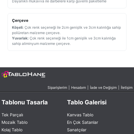
Dayanıklı mukavva ile darbelere karşı güvenli paketleme
Çerçeve
Köşeli:
Çok renk seçeneği ile 2cm genişlik ve 3cm kalınlığa sahip
poliüretan malzeme çerçeve.
Yuvarlak:
Çok renk seçeneği ile 1cm genişlik ve 3cm kalınlığa
sahip aliminyum malzeme çerçeve.
Siparişlerim
|
Hesabım
|
İade ve Değişim
|
İletişim
Tablonu Tasarla
Tablo Galerisi
Tek Parçalı
Kanvas Tablo
Mozaik Tablo
En Çok Satanlar
Kolaj Tablo
Sanatçılar