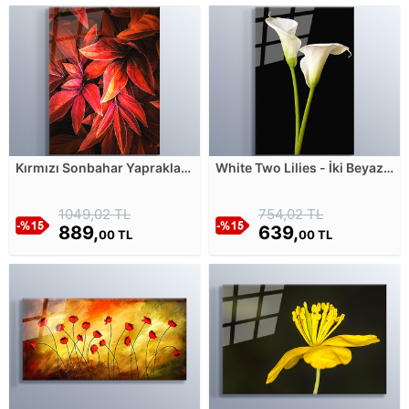
Kırmızı Sonbahar Yaprakları
White Two Lilies - İki Beyaz
Cam Tablosu
Zambak Cam Tablosu
1049,02 TL
754,02 TL
889,
639,
00 TL
00 TL