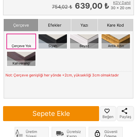
KDV Dahil
639,00 ₺
754,02 ₺
30 x 20 cm
Çerçeve
Efekler
Yazı
Kare Kod
Çerçeve Yok
Siyah
Beyaz
Antik Altın
Kahverengi
Not: Çerçeve genişliği her yönde +2cm, yüksekliği 3cm olmaktadır
Sepete Ekle
Beğen
Paylaş
Üretim
Ücretsiz
Güvenli
Süresi
Kargo
Ödeme