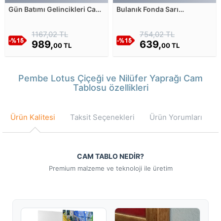
Gün Batımı Gelincikleri Cam
Bulanık Fonda Sarı
Tablosu
Kırlangıçotu Cam Tablosu
1167,02 TL
754,02 TL
989,
639,
00 TL
00 TL
Pembe Lotus Çiçeği ve Nilüfer Yaprağı Cam
Tablosu özellikleri
Ürün Kalitesi
Taksit Seçenekleri
Ürün Yorumları
CAM TABLO NEDİR?
Premium malzeme ve teknoloji ile üretim