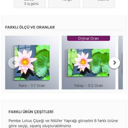
3 iş günü
FARKLI ÖLÇÜ VE ORANLAR
Orjinal Oran
Kare - 1:1 Oran
Yatay - 3:2 Oran
FARKLI ÜRÜN ÇEŞİTLERİ
Pembe Lotus Çiçeği ve Nilüfer Yaprağı görselini 6 farklı ürüne
göre seçip, sipariş oluşturabilirsiniz