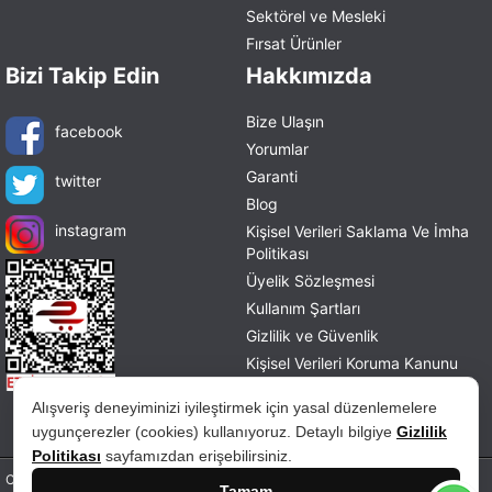
Sektörel ve Mesleki
Fırsat Ürünler
Bizi Takip Edin
Hakkımızda
Bize Ulaşın
facebook
Yorumlar
Garanti
twitter
Blog
instagram
Kişisel Verileri Saklama Ve İmha
Politikası
Üyelik Sözleşmesi
Kullanım Şartları
Gizlilik ve Güvenlik
Kişisel Verileri Koruma Kanunu
Mesafeli Satış Sözleşmesi
Alışveriş deneyiminizi iyileştirmek için yasal düzenlemelere
İade ve Değişim Politikası
uygunçerezler (cookies) kullanıyoruz. Detaylı bilgiye
Gizlilik
Politikası
sayfamızdan erişebilirsiniz.
Copyright © 2026 tablohane.com Tüm hakları saklıdır.
Tamam