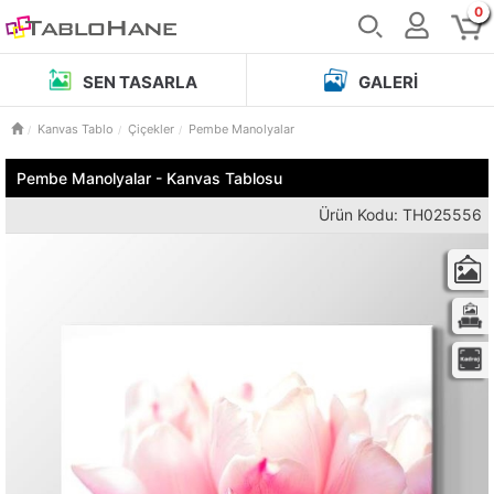
0
SEN TASARLA
GALERI
Kanvas Tablo
Çiçekler
Pembe Manolyalar
Pembe Manolyalar - Kanvas Tablosu
Ürün Kodu: TH025556