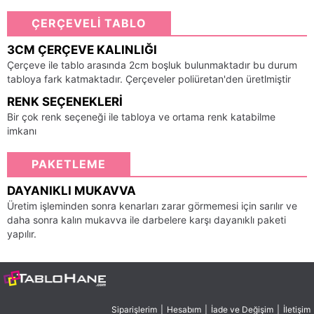
ÇERÇEVELİ TABLO
3CM ÇERÇEVE KALINLIĞI
Çerçeve ile tablo arasında 2cm boşluk bulunmaktadır bu durum
tabloya fark katmaktadır. Çerçeveler poliüretan'den üretlmiştir
RENK SEÇENEKLERI
Bir çok renk seçeneği ile tabloya ve ortama renk katabilme
imkanı
PAKETLEME
DAYANIKLI MUKAVVA
Üretim işleminden sonra kenarları zarar görmemesi için sarılır ve
daha sonra kalın mukavva ile darbelere karşı dayanıklı paketi
yapılır.
Siparişlerim
|
Hesabım
|
İade ve Değişim
|
İletişim