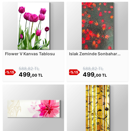
Flower V Kanvas Tablosu
Islak Zeminde Sonbahar
Yaprakları Kanvas Tablosu
588,82 TL
588,82 TL
499,
499,
00 TL
00 TL