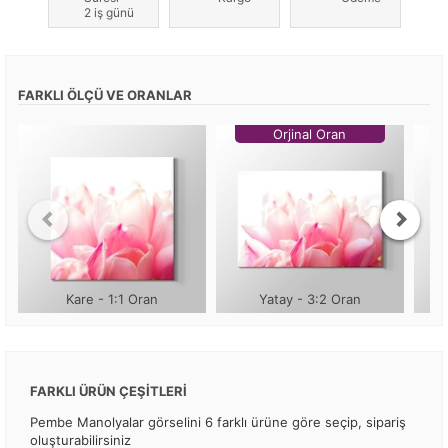
2 iş günü
FARKLI ÖLÇÜ VE ORANLAR
Orjinal Oran
Kare - 1:1 Oran
Yatay - 3:2 Oran
FARKLI ÜRÜN ÇEŞİTLERİ
Pembe Manolyalar görselini 6 farklı ürüne göre seçip, sipariş
oluşturabilirsiniz