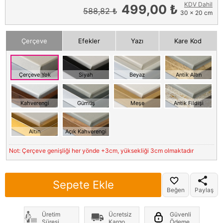
KDV Dahil
499,00 ₺
588,82 ₺
30 x 20 cm
Çerçeve
Efekler
Yazı
Kare Kod
Çerçeve Yok
Siyah
Beyaz
Antik Altın
Kahverengi
Gümüş
Meşe
Antik Fildişi
Altın
Açık Kahverengi
Not: Çerçeve genişliği her yönde +3cm, yüksekliği 3cm olmaktadır
Sepete Ekle
Beğen
Paylaş
Üretim
Ücretsiz
Güvenli
Süresi
Kargo
Ödeme