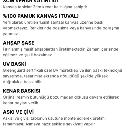
3CM KENAR KALINLIĞI
Kanvas tablolar 3cm kenar kalınlığına sahiptir.
%100 PAMUK KANVAS (TUVAL)
Yerli olarak üretilen 1.sınıf santsal kanvas üzerine baskı
yapmaktayız. Renklerinde bozulma veya kanvasında bollaşma
yapmaz.
AHŞAP ŞASE
Fırınlanmış masif ahşaplardan üretilmektedir. Zaman içerisinde
eğilmez ve şekli bozulmaz.
UV BASKI
Greenguard sertifikalı özel UV mürekkep ve ileri baskı teknolojisi
sayesinde, tasarımlar ekranda görüldüğü şekilde yüksek
doğrulukla basılabilir.
KENAR BASKISI
Orijinal resmin bütünlüğü bozulmadan dokusu devam etirilerek
kenar payları verilir.
ASKI VE ÇIVI
Askısı ve çivisi tablonun üsütüne monte edilerek üretimi
tamamlanır. Asmaya hazır şekilde sevkiyatı yapılır.