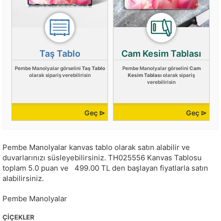
Taş Tablo
Cam Kesim Tablası
Pembe Manolyalar görselini
Taş Tablo
Pembe Manolyalar görselini
Cam
olarak sipariş verebilirisin
Kesim Tablası
olarak sipariş
verebilirisin
Geç ⊳
Geç ⊳
Pembe Manolyalar kanvas tablo olarak satın alabilir ve
duvarlarınızı süsleyebilirsiniz.
TH025556
Kanvas Tablosu
toplam
5.0
puan ve
499.00
TL den başlayan fiyatlarla satın
alabilirsiniz.
Pembe Manolyalar
ÇIÇEKLER