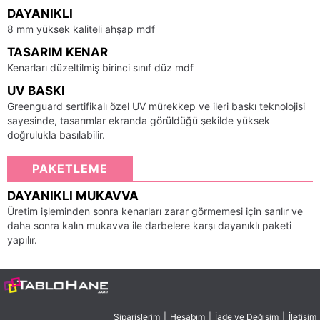
DAYANIKLI
8 mm yüksek kaliteli ahşap mdf
TASARIM KENAR
Kenarları düzeltilmiş birinci sınıf düz mdf
UV BASKI
Greenguard sertifikalı özel UV mürekkep ve ileri baskı teknolojisi
sayesinde, tasarımlar ekranda görüldüğü şekilde yüksek
doğrulukla basılabilir.
PAKETLEME
DAYANIKLI MUKAVVA
Üretim işleminden sonra kenarları zarar görmemesi için sarılır ve
daha sonra kalın mukavva ile darbelere karşı dayanıklı paketi
yapılır.
Siparişlerim
|
Hesabım
|
İade ve Değişim
|
İletişim