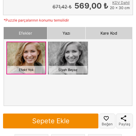
KDV Dahil
569,00 ₺
671,42 ₺
20 x 30 cm
*Puzzle parçalarının konumu temsilidir
Efekler
Yazı
Kare Kod
Efekt Yok
Siyah Beyaz
Sepete Ekle
Beğen
Paylaş