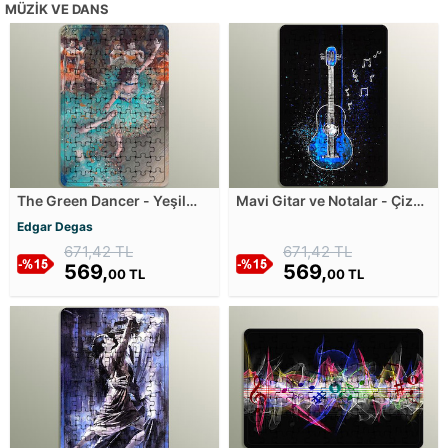
MÜZIK VE DANS
The Green Dancer - Yeşil
Mavi Gitar ve Notalar - Çizgi
Dansçılar Ahşap Puzzle
Sanatı Ahşap Puzzle
Edgar Degas
671,42 TL
671,42 TL
569,
569,
00 TL
00 TL