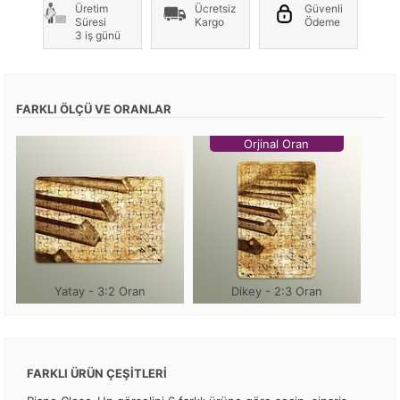
Üretim
Ücretsiz
Güvenli
Süresi
Kargo
Ödeme
3 iş günü
FARKLI ÖLÇÜ VE ORANLAR
Orjinal Oran
Yatay - 3:2 Oran
Dikey - 2:3 Oran
FARKLI ÜRÜN ÇEŞİTLERİ