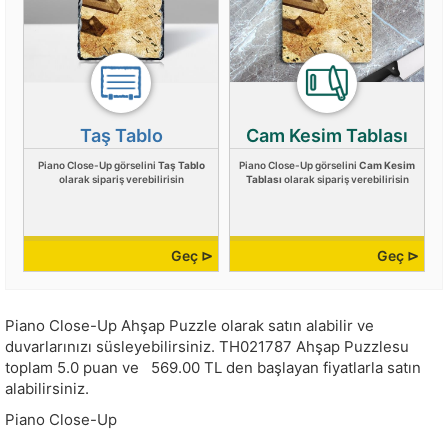
Taş Tablo
Cam Kesim Tablası
Piano Close-Up görselini
Taş Tablo
Piano Close-Up görselini
Cam Kesim
olarak sipariş verebilirisin
Tablası
olarak sipariş verebilirisin
Geç ⊳
Geç ⊳
Piano Close-Up Ahşap Puzzle olarak satın alabilir ve
duvarlarınızı süsleyebilirsiniz.
TH021787
Ahşap Puzzlesu
toplam
5.0
puan ve
569.00
TL den başlayan fiyatlarla satın
alabilirsiniz.
Piano Close-Up