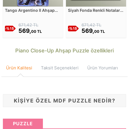
Tango Argentino II Ahşap
Siyah Fonda Renkli Notalar
Puzzle
ve Beyaz Duman Ahşap
Puzzle
671,42 TL
671,42 TL
569,
569,
00 TL
00 TL
Piano Close-Up Ahşap Puzzle özellikleri
Ürün Kalitesi
Taksit Seçenekleri
Ürün Yorumları
KİŞİYE ÖZEL MDF PUZZLE NEDİR?
PUZZLE