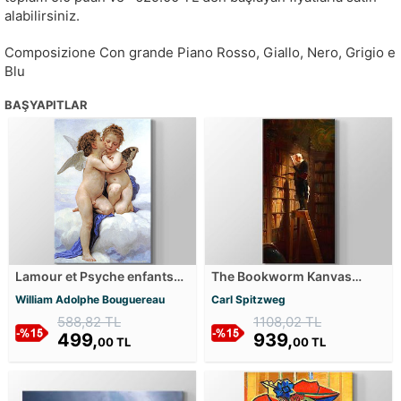
alabilirsiniz.
Composizione Con grande Piano Rosso, Giallo, Nero, Grigio e
Blu
BAŞYAPITLAR
Lamour et Psyche enfants
The Bookworm Kanvas
Kanvas Tablosu
Tablosu
William Adolphe Bouguereau
Carl Spitzweg
588,82 TL
1108,02 TL
499,
939,
00 TL
00 TL