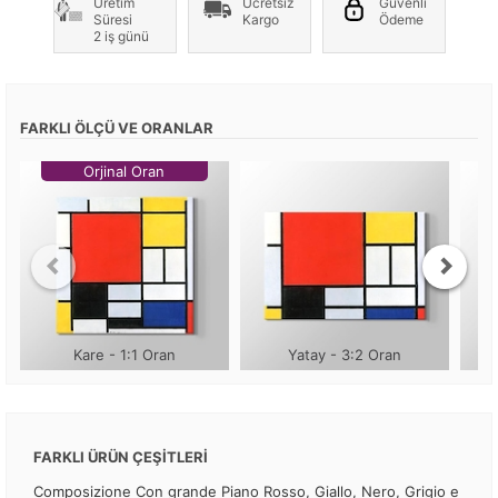
Üretim
Ücretsiz
Güvenli
Süresi
Kargo
Ödeme
2 iş günü
FARKLI ÖLÇÜ VE ORANLAR
Orjinal Oran
Kare - 1:1 Oran
Yatay - 3:2 Oran
FARKLI ÜRÜN ÇEŞİTLERİ
Composizione Con grande Piano Rosso, Giallo, Nero, Grigio e