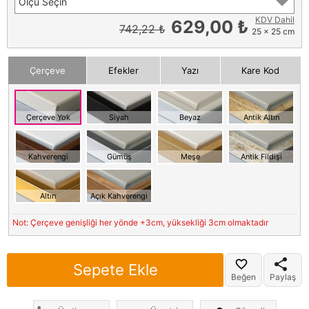
Ölçü Seçin
KDV Dahil
629,00 ₺
742,22 ₺
25 x 25 cm
Çerçeve
Efekler
Yazı
Kare Kod
Çerçeve Yok
Siyah
Beyaz
Antik Altın
Kahverengi
Gümüş
Meşe
Antik Fildişi
Altın
Açık Kahverengi
Not: Çerçeve genişliği her yönde +3cm, yüksekliği 3cm olmaktadır
Sepete Ekle
Beğen
Paylaş