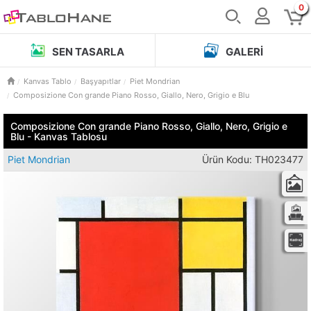
0
SEN TASARLA
GALERI
Kanvas Tablo
Başyapıtlar
Piet Mondrian
Composizione Con grande Piano Rosso, Giallo, Nero, Grigio e Blu
Composizione Con grande Piano Rosso, Giallo, Nero, Grigio e
Blu - Kanvas Tablosu
Piet Mondrian
Ürün Kodu: TH023477