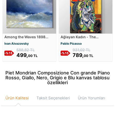
Among the Waves 1898
Ağlayan Kadın - The
Kanvas Tablosu
Weeping Woman Kanvas
Ivan Aivazovsky
Pablo Picasso
Tablosu
588,82 TL
931,02 TL
499,
789,
00 TL
00 TL
Piet Mondrian Composizione Con grande Piano
Rosso, Giallo, Nero, Grigio e Blu kanvas tablosu
özellikleri
Ürün Kalitesi
Taksit Seçenekleri
Ürün Yorumları