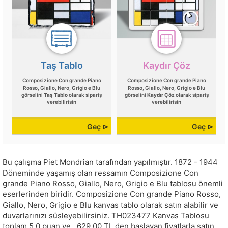
Taş Tablo
Kaydır Çöz
Composizione Con grande Piano
Composizione Con grande Piano
Rosso, Giallo, Nero, Grigio e Blu
Rosso, Giallo, Nero, Grigio e Blu
görselini
Taş Tablo
olarak sipariş
görselini
Kaydır Çöz
olarak sipariş
verebilirisin
verebilirisin
Geç ⊳
Geç ⊳
Bu çalışma
Piet Mondrian
tarafından yapılmıştır.
1872 - 1944
Döneminde yaşamış olan ressamın Composizione Con
grande Piano Rosso, Giallo, Nero, Grigio e Blu tablosu önemli
eserlerinden biridir. Composizione Con grande Piano Rosso,
Giallo, Nero, Grigio e Blu kanvas tablo olarak satın alabilir ve
duvarlarınızı süsleyebilirsiniz.
TH023477
Kanvas Tablosu
toplam
5.0
puan ve
629.00
TL den başlayan fiyatlarla satın