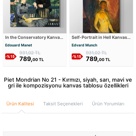
In the Conservatory Kanvas
Self-Portrait in Hell Kanvas
Tablosu
Tablosu
Edouard Manet
Edvard Munch
931,02 TL
931,02 TL
789,
789,
00 TL
00 TL
Piet Mondrian No 21 - Kırmızı, siyah, sarı, mavi ve
gri ile kompozisyonu kanvas tablosu özellikleri
Ürün Kalitesi
Taksit Seçenekleri
Ürün Yorumları