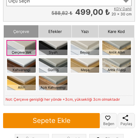
Ölçü Seçin
KDV Dahil
499,00 ₺
588,82 ₺
20 x 30 cm
Çerçeve
Efekler
Yazı
Kare Kod
Çerçeve Yok
Siyah
Beyaz
Antik Altın
Kahverengi
Gümüş
Meşe
Antik Fildişi
Altın
Açık Kahverengi
Not: Çerçeve genişliği her yönde +3cm, yüksekliği 3cm olmaktadır
Sepete Ekle
Beğen
Paylaş