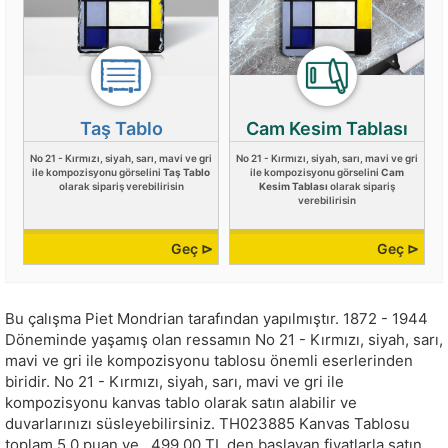
Taş Tablo
Cam Kesim Tablası
No 21 - Kırmızı, siyah, sarı, mavi ve gri
No 21 - Kırmızı, siyah, sarı, mavi ve gri
ile kompozisyonu görselini
Taş Tablo
ile kompozisyonu görselini
Cam
olarak sipariş verebilirisin
Kesim Tablası
olarak sipariş
verebilirisin
Geç ⊳
Geç ⊳
Bu çalışma
Piet Mondrian
tarafından yapılmıştır.
1872 - 1944
Döneminde yaşamış olan ressamın No 21 - Kırmızı, siyah, sarı,
mavi ve gri ile kompozisyonu tablosu önemli eserlerinden
biridir. No 21 - Kırmızı, siyah, sarı, mavi ve gri ile
kompozisyonu kanvas tablo olarak satın alabilir ve
duvarlarınızı süsleyebilirsiniz.
TH023885
Kanvas Tablosu
toplam
5.0
puan ve
499.00
TL den başlayan fiyatlarla satın