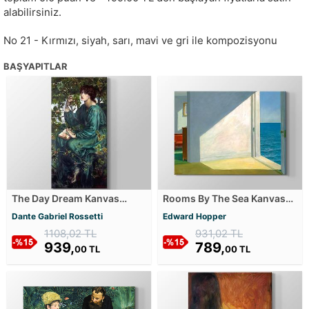
alabilirsiniz.
No 21 - Kırmızı, siyah, sarı, mavi ve gri ile kompozisyonu
BAŞYAPITLAR
The Day Dream Kanvas
Rooms By The Sea Kanvas
Tablosu
Tablosu
Dante Gabriel Rossetti
Edward Hopper
1108,02 TL
931,02 TL
939,
789,
00 TL
00 TL