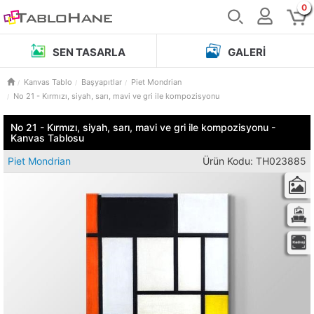
0
SEN TASARLA
GALERI
Kanvas Tablo
Başyapıtlar
Piet Mondrian
No 21 - Kırmızı, siyah, sarı, mavi ve gri ile kompozisyonu
No 21 - Kırmızı, siyah, sarı, mavi ve gri ile kompozisyonu -
Kanvas Tablosu
Piet Mondrian
Ürün Kodu: TH023885