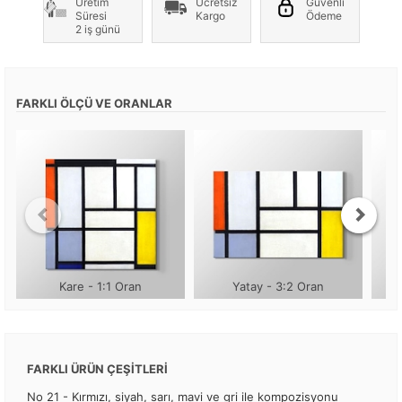
Üretim
Ücretsiz
Güvenli
Süresi
Kargo
Ödeme
2 iş günü
FARKLI ÖLÇÜ VE ORANLAR
Kare - 1:1 Oran
Yatay - 3:2 Oran
FARKLI ÜRÜN ÇEŞİTLERİ
No 21 - Kırmızı, siyah, sarı, mavi ve gri ile kompozisyonu