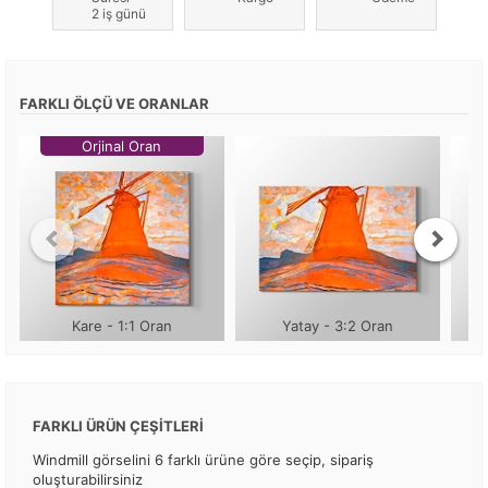
2 iş günü
FARKLI ÖLÇÜ VE ORANLAR
Orjinal Oran
Kare - 1:1 Oran
Yatay - 3:2 Oran
FARKLI ÜRÜN ÇEŞİTLERİ
Windmill görselini 6 farklı ürüne göre seçip, sipariş
oluşturabilirsiniz