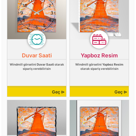
Duvar Saati
Yapboz Resim
Windmill görselini
Duvar Saati
olarak
Windmill görselini
Yapboz Resim
sipariş verebilirisin
olarak sipariş verebilirisin
Geç ⊳
Geç ⊳