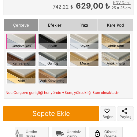
KDV Dahil
629,00 ₺
742,22 ₺
25 x 25 cm
Çerçeve
Efekler
Yazı
Kare Kod
Çerçeve Yok
Siyah
Beyaz
Antik Altın
Kahverengi
Gümüş
Meşe
Antik Fildişi
Altın
Açık Kahverengi
Not: Çerçeve genişliği her yönde +3cm, yüksekliği 3cm olmaktadır
Sepete Ekle
Beğen
Paylaş
Üretim
Ücretsiz
Güvenli
Süresi
Kargo
Ödeme