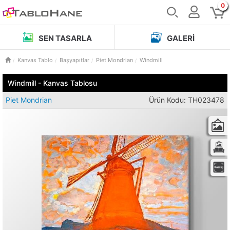
0
SEN TASARLA
GALERI
Kanvas Tablo
Başyapıtlar
Piet Mondrian
Windmill
Windmill - Kanvas Tablosu
Piet Mondrian
Ürün Kodu: TH023478