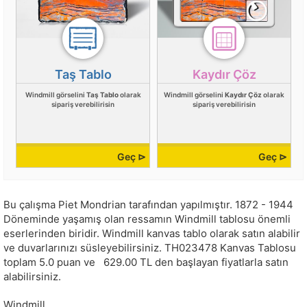
Taş Tablo
Kaydır Çöz
Windmill görselini
Taş Tablo
olarak
Windmill görselini
Kaydır Çöz
olarak
sipariş verebilirisin
sipariş verebilirisin
Geç ⊳
Geç ⊳
Bu çalışma
Piet Mondrian
tarafından yapılmıştır.
1872 - 1944
Döneminde yaşamış olan ressamın Windmill tablosu önemli
eserlerinden biridir. Windmill kanvas tablo olarak satın alabilir
ve duvarlarınızı süsleyebilirsiniz.
TH023478
Kanvas Tablosu
toplam
5.0
puan ve
629.00
TL den başlayan fiyatlarla satın
alabilirsiniz.
Windmill