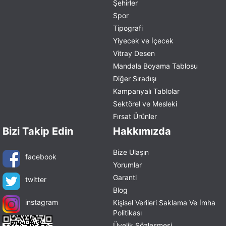
Şehirler
Spor
Tipografi
Yiyecek ve İçecek
Vitray Desen
Mandala Boyama Tablosu
Diğer Sıradışı
Kampanyalı Tablolar
Sektörel ve Mesleki
Fırsat Ürünler
Bizi Takip Edin
Hakkımızda
Bize Ulaşın
facebook
Yorumlar
Garanti
twitter
Blog
instagram
Kişisel Verileri Saklama Ve İmha
Politikası
Üyelik Sözleşmesi