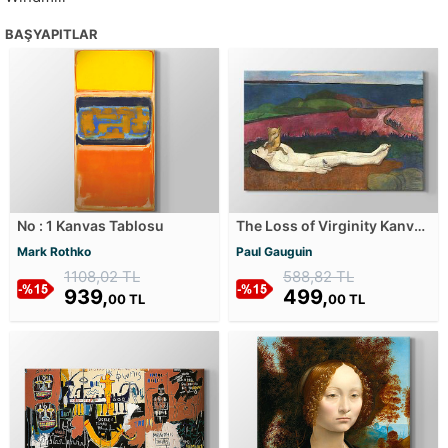
BAŞYAPITLAR
No : 1 Kanvas Tablosu
The Loss of Virginity Kanvas
Tablosu
Mark Rothko
Paul Gauguin
1108,02 TL
588,82 TL
939,
499,
00 TL
00 TL