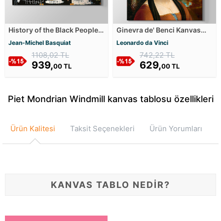
History of the Black People
Ginevra de' Benci Kanvas
Kanvas Tablosu
Tablosu
Jean-Michel Basquiat
Leonardo da Vinci
1108,02 TL
742,22 TL
939,
629,
00 TL
00 TL
Piet Mondrian Windmill kanvas tablosu özellikleri
Ürün Kalitesi
Taksit Seçenekleri
Ürün Yorumları
KANVAS TABLO NEDİR?