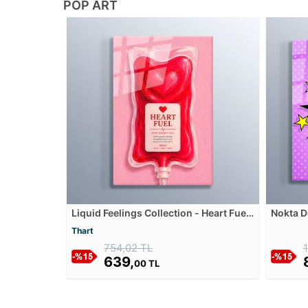
POP ART
Liquid Feelings Collection - Heart Fuel
Nokta D
Cam Tablosu
Balonu 
Thart
754,02 TL
639,
00 TL