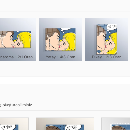
naroma - 2:1 Oran
Yatay - 4:3 Oran
Dikey - 2:3 Oran
 oluşturabilirsiniz