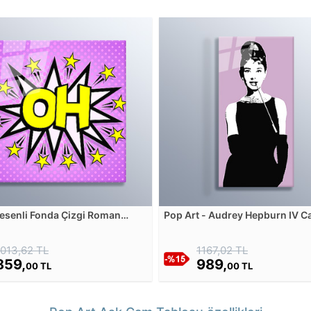
esenli Fonda Çizgi Roman
Pop Art - Audrey Hepburn IV 
- Oh Cam Tablosu
Tablosu
1013,62 TL
1167,02 TL
859,
989,
00 TL
00 TL