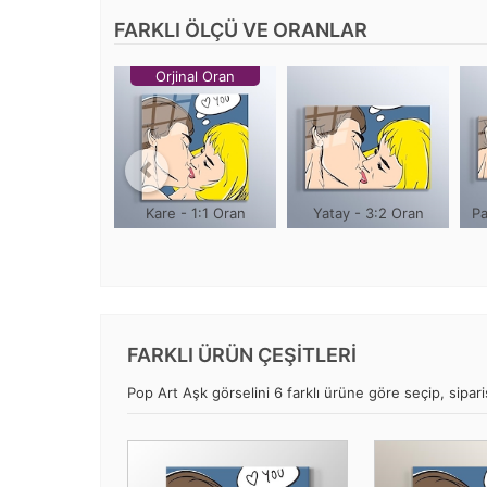
FARKLI ÖLÇÜ VE ORANLAR
Orjinal Oran
Kare - 1:1 Oran
Yatay - 3:2 Oran
Pa
FARKLI ÜRÜN ÇEŞİTLERİ
Pop Art Aşk görselini 6 farklı ürüne göre seçip, sipariş