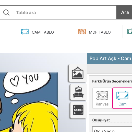
Ara
O
CAM
TABLO
MDF
TABLO
Pop Art Aşk - Cam
Farklı Ürün Seçenekleri
Kanvas
Cam
Ölçü/Fiyat
Ölçü Seçin