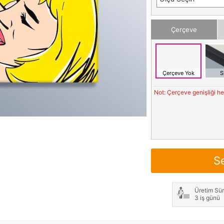
Çerçeve
Çerçeve Yok
S
Not: Çerçeve genişliği h
S
Üretim Sür
3 iş günü