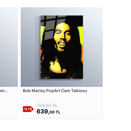
Cam
Bob Marley PopArt Cam Tablosu
754,02 TL
639,
00 TL