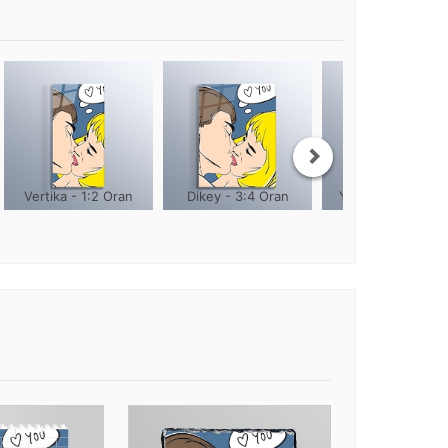
Vertika - 1:2 Oran
Dikey - 3:4 Oran
Yuvarlak - 1:1 Or