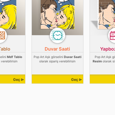
Tablo
Duvar Saati
Yapbo
elini
Mdf Tablo
Pop Art Aşk görselini
Duvar Saati
Pop Art Aşk gö
 verebilirisin
olarak sipariş verebilirisin
Resim
olarak si
Geç ⊳
Geç ⊳