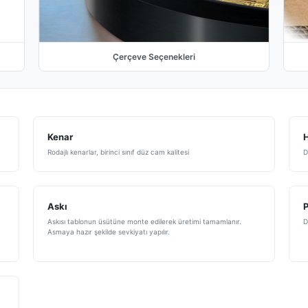
Çerçeve Seçenekleri
Kenar
H
Rodajlı kenarlar, birinci sınıf düz cam kalitesi
D
Askı
Askısı tablonun üsütüne monte edilerek üretimi tamamlanır.
D
Asmaya hazır şekilde sevkiyatı yapılır.