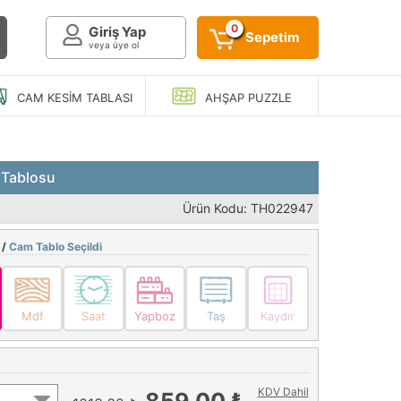
0
Giriş Yap
Sepetim
veya üye ol
CAM KESIM
TABLASI
AHŞAP
PUZZLE
 Tablosu
Ürün Kodu: TH022947
 /
Cam Tablo Seçildi
Mdf
Saat
Yapboz
Taş
Kaydır
KDV Dahil
859,00 ₺