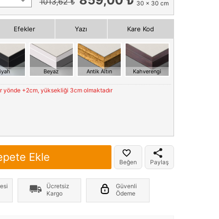
1013,62 ₺
30 x 30 cm
Efekler
Yazı
Kare Kod
iyah
Beyaz
Antik Altın
Kahverengi
er yönde +2cm, yüksekliği 3cm olmaktadır
epete Ekle
Beğen
Paylaş
esi
Ücretsiz
Güvenli
Kargo
Ödeme