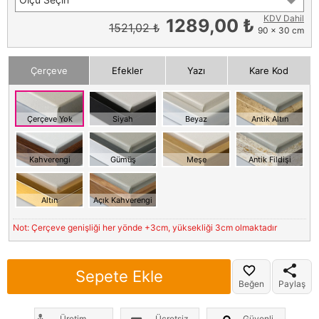
KDV Dahil
1289,00 ₺
1521,02 ₺
90 x 30 cm
Çerçeve
Efekler
Yazı
Kare Kod
Çerçeve Yok
Siyah
Beyaz
Antik Altın
Kahverengi
Gümüş
Meşe
Antik Fildişi
Altın
Açık Kahverengi
Not: Çerçeve genişliği her yönde +3cm, yüksekliği 3cm olmaktadır
Sepete Ekle
Beğen
Paylaş
Üretim
Ücretsiz
Güvenli