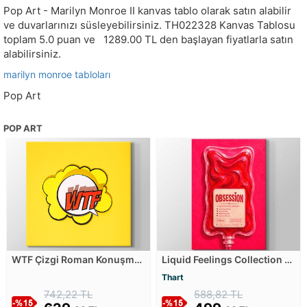
Pop Art - Marilyn Monroe II kanvas tablo olarak satın alabilir
ve duvarlarınızı süsleyebilirsiniz.
TH022328
Kanvas Tablosu
toplam
5.0
puan ve
1289.00
TL den başlayan fiyatlarla satın
alabilirsiniz.
marilyn monroe tabloları
Pop Art
POP ART
WTF Çizgi Roman Konuşma
Liquid Feelings Collection -
Balonu Kanvas Tablosu
Obsession Kanvas Tablosu
Thart
742,22 TL
588,82 TL