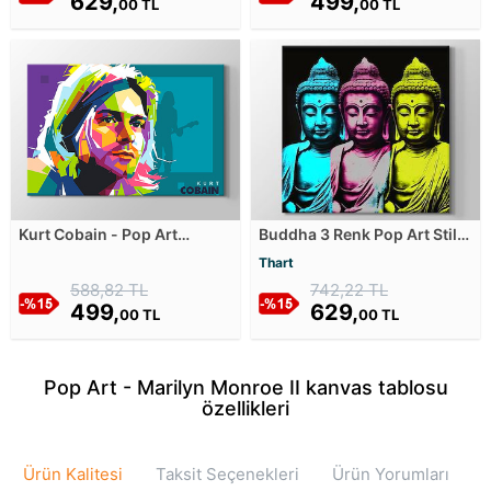
629,
499,
00 TL
00 TL
Kurt Cobain - Pop Art
Buddha 3 Renk Pop Art Stili
Kanvas Tablosu
Kanvas Tablosu
Thart
588,82 TL
742,22 TL
499,
629,
00 TL
00 TL
Pop Art - Marilyn Monroe II kanvas tablosu
özellikleri
Ürün Kalitesi
Taksit Seçenekleri
Ürün Yorumları