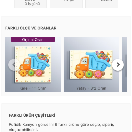
3 iş günü
FARKLI ÖLÇÜ VE ORANLAR
Orjinal Oran
Kare - 1:1 Oran
Yatay - 3:2 Oran
FARKLI ÜRÜN ÇEŞİTLERİ
Pufidik Kamyon görselini 6 farklı ürüne göre seçip, sipariş
oluşturabilirsiniz