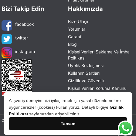
Bizi Takip Edin
Hakkımızda
Bize Ulaşın
facebook
Yorumlar
Garanti
twitter
Blog
instagram
Kişisel Verileri Saklama Ve İmha
Politikası
Üyelik Sözleşmesi
Kullanım Şartları
Gizlilik ve Güvenlik
Kişisel Verileri Koruma Kanunu
Mesafeli Satış Sözleşmesi
Alışveriş deneyiminizi iyileştirmek için yasal düzenlemelere
İade ve Değişim Politikası
uygunçerezler (cookies) kullanıyoruz. Detaylı bilgiye
Gizlilik
Politikası
sayfamızdan erişebilirsiniz.
Copyright © 2026 tablohane.com Tüm hakları saklıdır.
Tamam