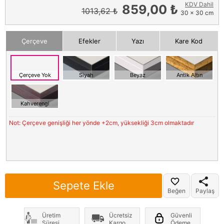
KDV Dahil
859,00 ₺
1013,62 ₺
30 x 30 cm
Çerçeve
Efekler
Yazı
Kare Kod
Çerçeve Yok
Siyah
Beyaz
Antik Altın
Kahverengi
Not: Çerçeve genişliği her yönde +2cm, yüksekliği 3cm olmaktadır
Sepete Ekle
Beğen
Paylaş
Üretim
Ücretsiz
Güvenli
Süresi
Kargo
Ödeme