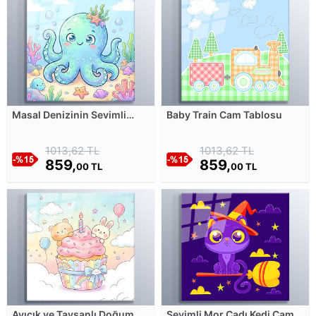
Masal Denizinin Sevimli
Baby Train Cam Tablosu
Ahtapotu Cam Tablosu
1013,62 TL
1013,62 TL
859,
859,
00 TL
00 TL
Ayıcık ve Tavşanlı Doğum
Sevimli Mor Cadı Kedi Cam