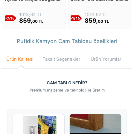
Günü Masal Pastası Cam
Tablosu
Tablosu
1013,62 TL
1013,62 TL
859,
859,
00 TL
00 TL
Pufidik Kamyon Cam Tablosu özellikleri
Ürün Kalitesi
Taksit Seçenekleri
Ürün Yorumları
CAM TABLO NEDİR?
Premium malzeme ve teknoloji ile üretim