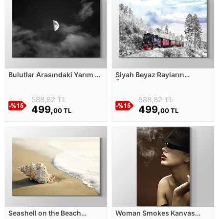
Bulutlar Arasındaki Yarım Ay
Siyah Beyaz Rayların
Kanvas Tablosu
Üzerindeki Kırmızı Tren
Kanvas Tablosu
588,82 TL
588,82 TL
499,
499,
00 TL
00 TL
Seashell on the Beach
Woman Smokes Kanvas