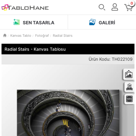
0
SEN TASARLA
GALERI
Kanvas Tablo
Fotoğraf
Radial Stairs
Radial Stairs - Kanvas Tablosu
Ürün Kodu: TH022109