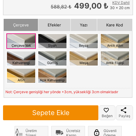
KDV Dahil
499,00 ₺
588,82 ₺
30 x 20 cm
Çerçeve
Efekler
Yazı
Kare Kod
Çerçeve Yok
Siyah
Beyaz
Antik Altın
Kahverengi
Gümüş
Meşe
Antik Fildişi
Altın
Açık Kahverengi
Not: Çerçeve genişliği her yönde +3cm, yüksekliği 3cm olmaktadır
Sepete Ekle
Beğen
Paylaş
Üretim
Ücretsiz
Güvenli
Süresi
Kargo
Ödeme