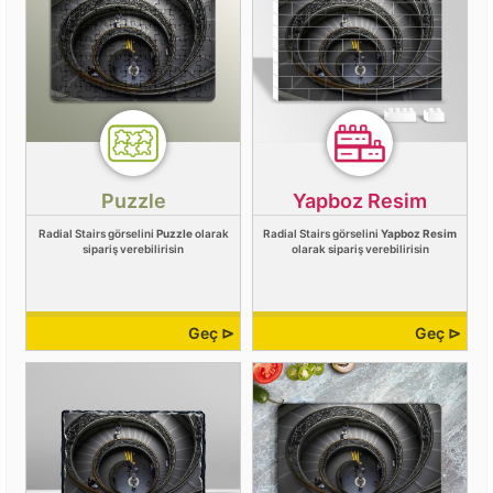
Puzzle
Yapboz Resim
Radial Stairs görselini
Puzzle
olarak
Radial Stairs görselini
Yapboz Resim
sipariş verebilirisin
olarak sipariş verebilirisin
Geç ⊳
Geç ⊳