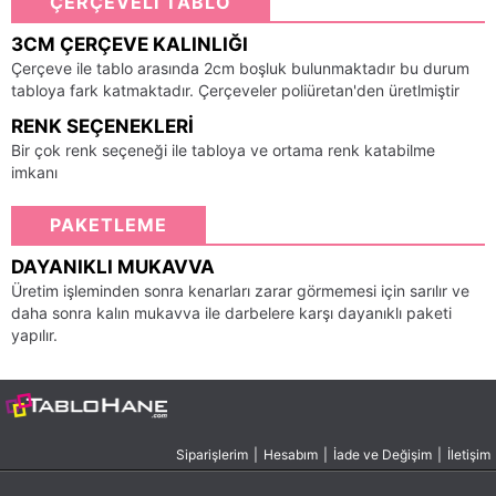
ÇERÇEVELİ TABLO
3CM ÇERÇEVE KALINLIĞI
Çerçeve ile tablo arasında 2cm boşluk bulunmaktadır bu durum
tabloya fark katmaktadır. Çerçeveler poliüretan'den üretlmiştir
RENK SEÇENEKLERI
Bir çok renk seçeneği ile tabloya ve ortama renk katabilme
imkanı
PAKETLEME
DAYANIKLI MUKAVVA
Üretim işleminden sonra kenarları zarar görmemesi için sarılır ve
daha sonra kalın mukavva ile darbelere karşı dayanıklı paketi
yapılır.
Siparişlerim
|
Hesabım
|
İade ve Değişim
|
İletişim