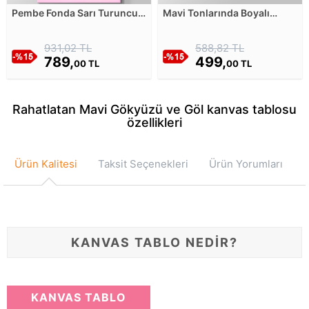
Pembe Fonda Sarı Turuncu
Mavi Tonlarında Boyalı
Yeşil ve Mor Geometrik
Duvar Kanvas Tablosu
Şekillerle Çiçek
931,02 TL
588,82 TL
Kompozisyonu Kanvas
Tablosu
789,
499,
00 TL
00 TL
Rahatlatan Mavi Gökyüzü ve Göl kanvas tablosu
özellikleri
Ürün Kalitesi
Taksit Seçenekleri
Ürün Yorumları
KANVAS TABLO NEDİR?
KANVAS TABLO