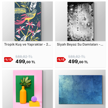
Tropik Kuş ve Yapraklar - 2
Siyah Beyaz Su Damlaları -
Kanvas Tablosu
Yakın Çekim Kanvas Tablosu
588,82 TL
588,82 TL
499,
499,
00 TL
00 TL