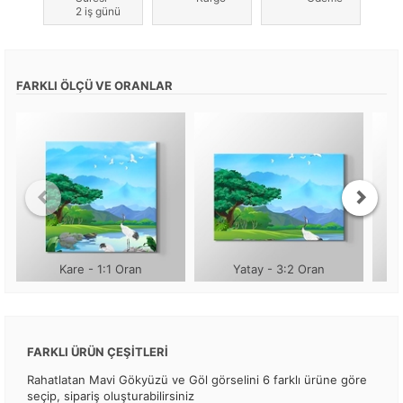
2 iş günü
FARKLI ÖLÇÜ VE ORANLAR
Kare - 1:1 Oran
Yatay - 3:2 Oran
FARKLI ÜRÜN ÇEŞİTLERİ
Rahatlatan Mavi Gökyüzü ve Göl görselini 6 farklı ürüne göre
seçip, sipariş oluşturabilirsiniz