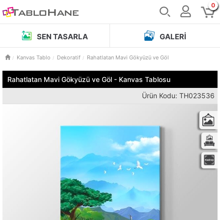
0
SEN TASARLA
GALERI
Kanvas Tablo
Dekoratif
Rahatlatan Mavi Gökyüzü ve Göl
Rahatlatan Mavi Gökyüzü ve Göl - Kanvas Tablosu
Ürün Kodu: TH023536