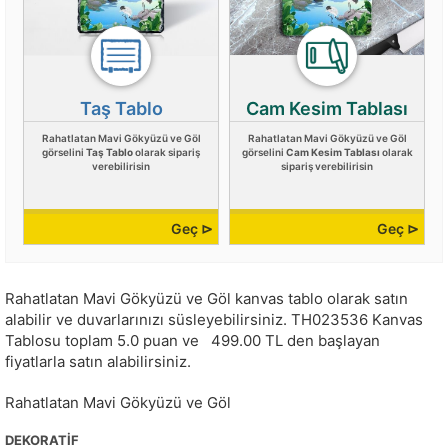
Taş Tablo
Cam Kesim Tablası
Rahatlatan Mavi Gökyüzü ve Göl
Rahatlatan Mavi Gökyüzü ve Göl
görselini
Taş Tablo
olarak sipariş
görselini
Cam Kesim Tablası
olarak
verebilirisin
sipariş verebilirisin
Geç ⊳
Geç ⊳
Rahatlatan Mavi Gökyüzü ve Göl kanvas tablo olarak satın
alabilir ve duvarlarınızı süsleyebilirsiniz.
TH023536
Kanvas
Tablosu toplam
5.0
puan ve
499.00
TL den başlayan
fiyatlarla satın alabilirsiniz.
Rahatlatan Mavi Gökyüzü ve Göl
DEKORATIF