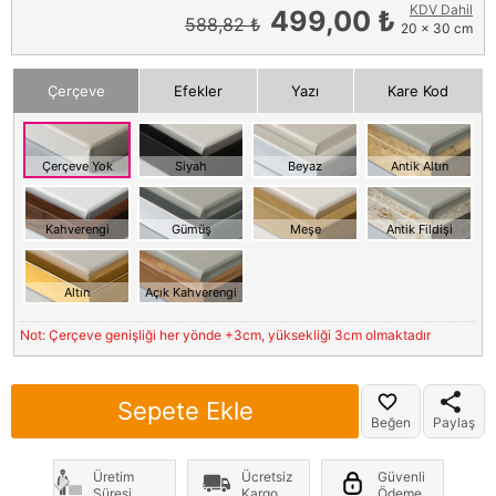
KDV Dahil
499,00 ₺
588,82 ₺
20 x 30 cm
Çerçeve
Efekler
Yazı
Kare Kod
Çerçeve Yok
Siyah
Beyaz
Antik Altın
Kahverengi
Gümüş
Meşe
Antik Fildişi
Altın
Açık Kahverengi
Not: Çerçeve genişliği her yönde +3cm, yüksekliği 3cm olmaktadır
Sepete Ekle
Beğen
Paylaş
Üretim
Ücretsiz
Güvenli
Süresi
Kargo
Ödeme