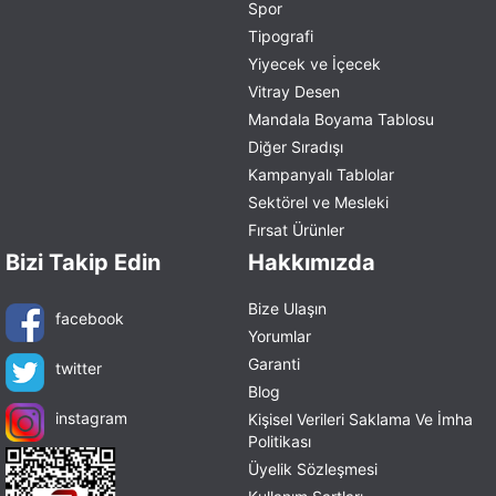
Spor
Tipografi
Yiyecek ve İçecek
Vitray Desen
Mandala Boyama Tablosu
Diğer Sıradışı
Kampanyalı Tablolar
Sektörel ve Mesleki
Fırsat Ürünler
Bizi Takip Edin
Hakkımızda
Bize Ulaşın
facebook
Yorumlar
Garanti
twitter
Blog
instagram
Kişisel Verileri Saklama Ve İmha
Politikası
Üyelik Sözleşmesi