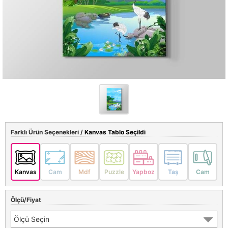
Farklı Ürün Seçenekleri /
Kanvas Tablo Seçildi
Kanvas
Cam
Mdf
Puzzle
Yapboz
Taş
Cam
Ölçü/Fiyat
Ölçü Seçin