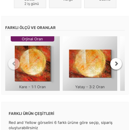
2 iş günü
FARKLI ÖLÇÜ VE ORANLAR
Orjinal Oran
Kare - 1:1 Oran
Yatay - 3:2 Oran
FARKLI ÜRÜN ÇEŞİTLERİ
Red and Yellow görselini 6 farklı ürüne göre seçip, sipariş
oluşturabilirsiniz