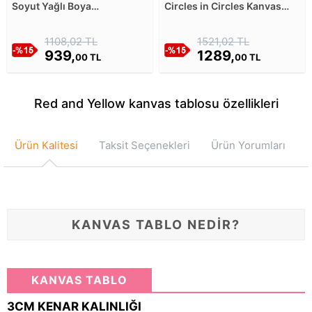
Soyut Yağlı Boya
Circles in Circles Kanvas
Görünümlü Kırmızı Mavi
Tablosu
Tonlar Kanvas Tablosu
1108,02 TL
1521,02 TL
939,
1289,
00 TL
00 TL
Red and Yellow kanvas tablosu özellikleri
Ürün Kalitesi
Taksit Seçenekleri
Ürün Yorumları
KANVAS TABLO NEDİR?
KANVAS TABLO
3CM KENAR KALINLIĞI