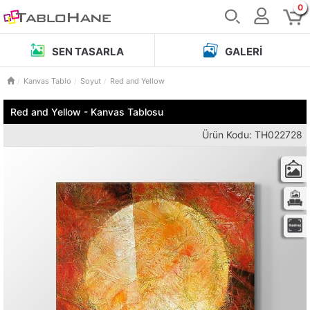
0
SEN TASARLA
GALERI
Kanvas Tablo
Soyut
Red and Yellow
Red and Yellow - Kanvas Tablosu
Ürün Kodu: TH022728