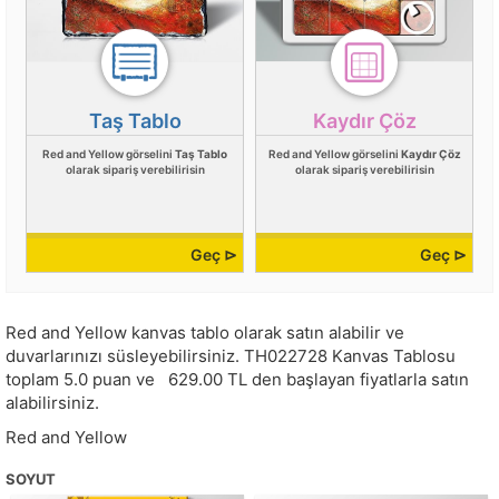
Taş Tablo
Kaydır Çöz
Red and Yellow görselini
Taş Tablo
Red and Yellow görselini
Kaydır Çöz
olarak sipariş verebilirisin
olarak sipariş verebilirisin
Geç ⊳
Geç ⊳
Red and Yellow kanvas tablo olarak satın alabilir ve
duvarlarınızı süsleyebilirsiniz.
TH022728
Kanvas Tablosu
toplam
5.0
puan ve
629.00
TL den başlayan fiyatlarla satın
alabilirsiniz.
Red and Yellow
SOYUT