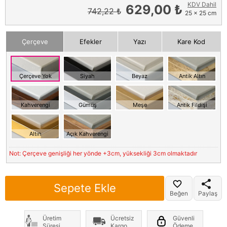
KDV Dahil
629,00 ₺
742,22 ₺
25 x 25 cm
Çerçeve
Efekler
Yazı
Kare Kod
Çerçeve Yok
Siyah
Beyaz
Antik Altın
Kahverengi
Gümüş
Meşe
Antik Fildişi
Altın
Açık Kahverengi
Not: Çerçeve genişliği her yönde +3cm, yüksekliği 3cm olmaktadır
Sepete Ekle
Beğen
Paylaş
Üretim
Ücretsiz
Güvenli
Süresi
Kargo
Ödeme