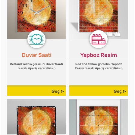
Duvar Saati
Yapboz Resim
Red and Yellow görselini
Duvar Saati
Red and Yellow görselini
Yapboz
olarak sipariş verebilirisin
Resim
olarak sipariş verebilirisin
Geç ⊳
Geç ⊳