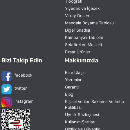
Tipografi
Yiyecek ve İçecek
Vitray Desen
Mandala Boyama Tablosu
Diğer Sıradışı
Kampanyalı Tablolar
Sektörel ve Mesleki
Fırsat Ürünler
Bizi Takip Edin
Hakkımızda
Bize Ulaşın
facebook
Yorumlar
Garanti
twitter
Blog
instagram
Kişisel Verileri Saklama Ve İmha
Politikası
Üyelik Sözleşmesi
Kullanım Şartları
Gizlilik ve Güvenlik