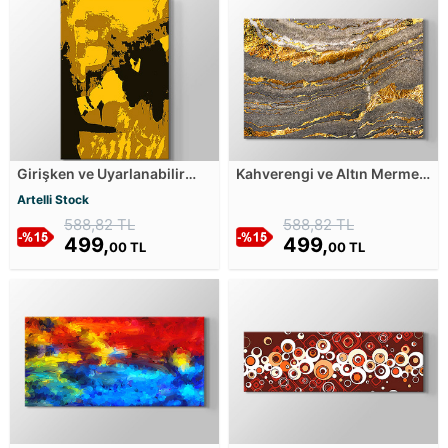
Girişken ve Uyarlanabilir
Kahverengi ve Altın Mermer
Kanvas Tablosu
Deseni Kanvas Tablosu
Artelli Stock
588,82 TL
588,82 TL
499,
499,
00 TL
00 TL