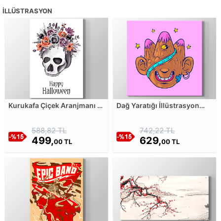
İLLÜSTRASYON
Kurukafa Çiçek Aranjmanı -
Dağ Yaratığı İllüstrasyon
Happy Halloween Kanvas
Kanvas Tablosu
Tablosu
588,82 TL
742,22 TL
499,
629,
00 TL
00 TL