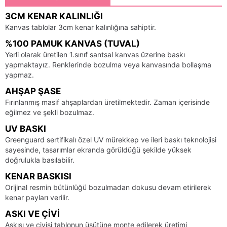
3CM KENAR KALINLIĞI
Kanvas tablolar 3cm kenar kalınlığına sahiptir.
%100 PAMUK KANVAS (TUVAL)
Yerli olarak üretilen 1.sınıf santsal kanvas üzerine baskı
yapmaktayız. Renklerinde bozulma veya kanvasında bollaşma
yapmaz.
AHŞAP ŞASE
Fırınlanmış masif ahşaplardan üretilmektedir. Zaman içerisinde
eğilmez ve şekli bozulmaz.
UV BASKI
Greenguard sertifikalı özel UV mürekkep ve ileri baskı teknolojisi
sayesinde, tasarımlar ekranda görüldüğü şekilde yüksek
doğrulukla basılabilir.
KENAR BASKISI
Orijinal resmin bütünlüğü bozulmadan dokusu devam etirilerek
kenar payları verilir.
ASKI VE ÇIVI
Askısı ve çivisi tablonun üsütüne monte edilerek üretimi