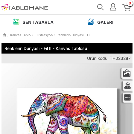
0
SEN TASARLA
GALERI
Kanvas Tablo
İllüstrasyon
Renklerin Dünyası - Fil II
Renklerin Dünyası - Fil II - Kanvas Tablosu
Ürün Kodu: TH023287