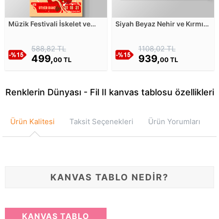
Müzik Festivali İskelet ve
Siyah Beyaz Nehir ve Kırmızı
Epic Band Kanvas Tablosu
Yapraklı Ağaç Manzarası -
Çin Stili İllüstrasyon Kanvas
588,82 TL
1108,02 TL
Tablosu
499,
939,
00 TL
00 TL
Renklerin Dünyası - Fil II kanvas tablosu özellikleri
Ürün Kalitesi
Taksit Seçenekleri
Ürün Yorumları
KANVAS TABLO NEDİR?
KANVAS TABLO