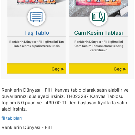
Taş Tablo
Cam Kesim Tablası
Renklerin Dünyası - Fil II görselini
Taş
Renklerin Dünyası - Fil II görselini
Tablo
olarak sipariş verebilirisin
Cam Kesim Tablası
olarak sipariş
verebilirisin
Geç ⊳
Geç ⊳
Renklerin Dünyası - Fil II kanvas tablo olarak satın alabilir ve
duvarlarınızı süsleyebilirsiniz.
TH023287
Kanvas Tablosu
toplam
5.0
puan ve
499.00
TL den başlayan fiyatlarla satın
alabilirsiniz.
fil tabloları
Renklerin Dünyası - Fil II