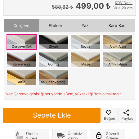
KDV Dahil
499,00 ₺
588,82 ₺
30 x 20 cm
Çerçeve
Efekler
Yazı
Kare Kod
Çerçeve Yok
Siyah
Beyaz
Antik Altın
Kahverengi
Gümüş
Meşe
Antik Fildişi
Altın
Açık Kahverengi
Not: Çerçeve genişliği her yönde +3cm, yüksekliği 3cm olmaktadır
Sepete Ekle
Beğen
Paylaş
Üretim
Ücretsiz
Güvenli
Süresi
Kargo
Ödeme