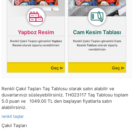
Yapboz Resim
Cam Kesim Tablası
Renkli Çakıl Taşları görselini
Yapboz
Renkli Çakıl Taşları görselini
Cam
Resim
olarak sipariş verebilirisin
Kesim Tablası
olarak sipariş
verebilirisin
Geç ⊳
Geç ⊳
Renkli Çakıl Taşları Taş Tablosu olarak satın alabilir ve
duvarlarınızı süsleyebilirsiniz.
TH023117
Taş Tablosu toplam
5.0
puan ve
1049.00
TL den başlayan fiyatlarla satın
alabilirsiniz.
renkli taşlar
Çakıl Taşları