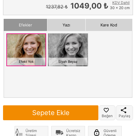
KDV Dahil
1049,00 ₺
1237,82 ₺
30 x 20 cm
Efekler
Yazı
Kare Kod
Efekt Yok
Siyah Beyaz
Sepete Ekle
Beğen
Paylaş
Üretim
Ücretsiz
Güvenli
Süresi
Kargo
Ödeme