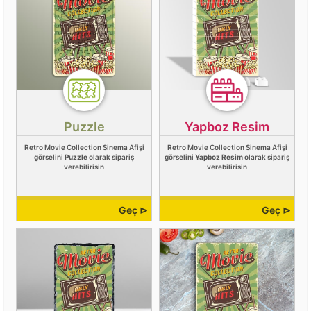
Puzzle
Yapboz Resim
Retro Movie Collection Sinema Afişi
Retro Movie Collection Sinema Afişi
görselini
Puzzle
olarak sipariş
görselini
Yapboz Resim
olarak sipariş
verebilirisin
verebilirisin
Geç ⊳
Geç ⊳