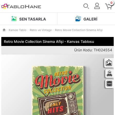
0
SEN TASARLA
GALERI
Kanvas Tablo
Retro ve Vintage
Retro Movie Collection Sinema Afişi
Retro Movie Collection Sinema Afişi - Kanvas Tablosu
Ürün Kodu: TH024554