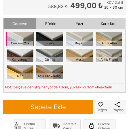
KDV Dahil
499,00 ₺
588,82 ₺
20 x 30 cm
Çerçeve
Efekler
Yazı
Kare Kod
Çerçeve Yok
Siyah
Beyaz
Antik Altın
Kahverengi
Gümüş
Meşe
Antik Fildişi
Altın
Açık Kahverengi
Not: Çerçeve genişliği her yönde +3cm, yüksekliği 3cm olmaktadır
Sepete Ekle
Beğen
Paylaş
Üretim
Ücretsiz
Güvenli
Süresi
Kargo
Ödeme