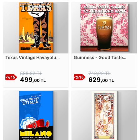
Texas Vintage Havayolu
Guinness - Good Taste
Posteri Kanvas Tablosu
Comes To Those Who Wait
Kanvas Tablosu
588,82 TL
742,22 TL
499,
629,
00 TL
00 TL