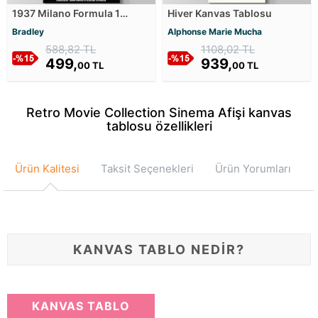
1937 Milano Formula 1
Hiver Kanvas Tablosu
Vintage Posteri Kanvas
Bradley
Alphonse Marie Mucha
Tablosu
588,82 TL
1108,02 TL
499,
939,
00 TL
00 TL
Retro Movie Collection Sinema Afişi kanvas
tablosu özellikleri
Ürün Kalitesi
Taksit Seçenekleri
Ürün Yorumları
KANVAS TABLO NEDİR?
KANVAS TABLO