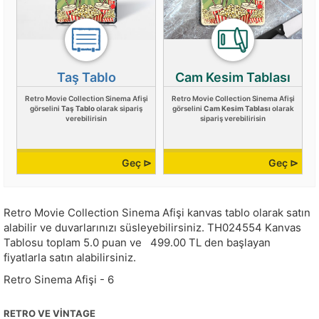
Taş Tablo
Cam Kesim Tablası
Retro Movie Collection Sinema Afişi
Retro Movie Collection Sinema Afişi
görselini
Taş Tablo
olarak sipariş
görselini
Cam Kesim Tablası
olarak
verebilirisin
sipariş verebilirisin
Geç ⊳
Geç ⊳
Retro Movie Collection Sinema Afişi kanvas tablo olarak satın
alabilir ve duvarlarınızı süsleyebilirsiniz.
TH024554
Kanvas
Tablosu toplam
5.0
puan ve
499.00
TL den başlayan
fiyatlarla satın alabilirsiniz.
Retro Sinema Afişi - 6
RETRO VE VINTAGE