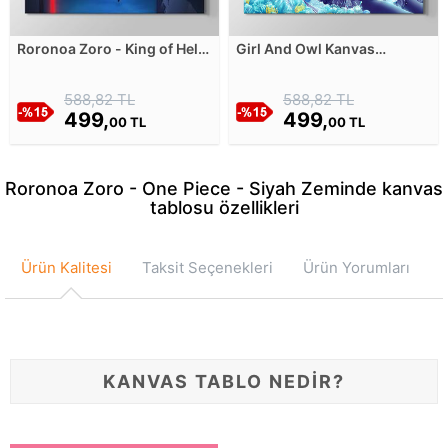
Roronoa Zoro - King of Hell
Girl And Owl Kanvas
Kanvas Tablosu
Tablosu
588,82 TL
588,82 TL
499,
499,
00 TL
00 TL
Roronoa Zoro - One Piece - Siyah Zeminde kanvas
tablosu özellikleri
Ürün Kalitesi
Taksit Seçenekleri
Ürün Yorumları
KANVAS TABLO NEDİR?