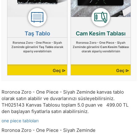
Taş Tablo
Cam Kesim Tablası
Roronoa Zoro - One Piece - Siyah
Roronoa Zoro - One Piece - Siyah
Zeminde görselini
Taş Tablo
olarak
Zeminde görselini
Cam Kesim Tablası
sipariş verebilirisin
olarak sipariş verebilirisin
Geç ⊳
Geç ⊳
Roronoa Zoro - One Piece - Siyah Zeminde kanvas tablo
olarak satın alabilir ve duvarlarınızı süsleyebilirsiniz.
TH025143
Kanvas Tablosu toplam
5.0
puan ve
499.00
TL
den başlayan fiyatlarla satın alabilirsiniz.
one piece tabloları
Roronoa Zoro - One Piece - Siyah Zeminde