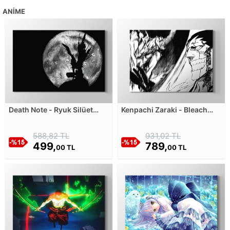
ANIME
Death Note - Ryuk Silüet
Kenpachi Zaraki - Bleach
Kanvas Tablosu
Manga - 2 Kanvas Tablosu
588,82 TL
931,02 TL
499,
789,
00 TL
00 TL