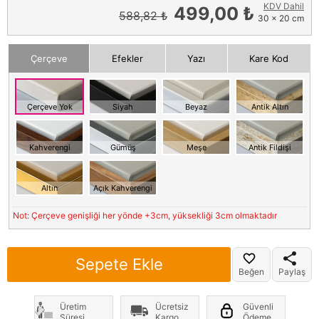
KDV Dahil
499,00 ₺
588,82 ₺
30 x 20 cm
Çerçeve
Efekler
Yazı
Kare Kod
Çerçeve Yok
Siyah
Beyaz
Antik Altın
Kahverengi
Gümüş
Meşe
Antik Fildişi
Altın
Açık Kahverengi
Not: Çerçeve genişliği her yönde +3cm, yüksekliği 3cm olmaktadır
Sepete Ekle
Beğen
Paylaş
Üretim
Ücretsiz
Güvenli
Süresi
Kargo
Ödeme