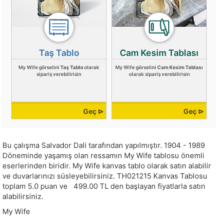
Taş Tablo
Cam Kesim Tablası
My Wife görselini
Taş Tablo
olarak
My Wife görselini
Cam Kesim Tablası
sipariş verebilirisin
olarak sipariş verebilirisin
Geç ⊳
Geç ⊳
Bu çalışma
Salvador Dali
tarafından yapılmıştır.
1904 - 1989
Döneminde yaşamış olan ressamın My Wife tablosu önemli
eserlerinden biridir. My Wife kanvas tablo olarak satın alabilir
ve duvarlarınızı süsleyebilirsiniz.
TH021215
Kanvas Tablosu
toplam
5.0
puan ve
499.00
TL den başlayan fiyatlarla satın
alabilirsiniz.
My Wife