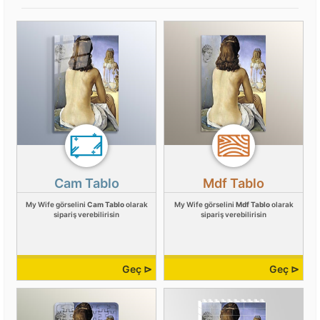
Cam Tablo
Mdf Tablo
My Wife görselini
Cam Tablo
olarak
My Wife görselini
Mdf Tablo
olarak
sipariş verebilirisin
sipariş verebilirisin
Geç ⊳
Geç ⊳