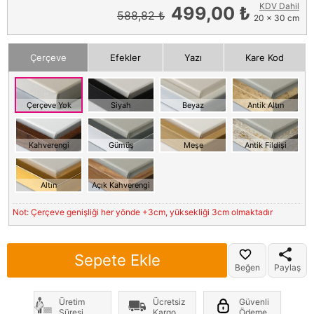
KDV Dahil
499,00 ₺
588,82 ₺
20 x 30 cm
Çerçeve
Efekler
Yazı
Kare Kod
Çerçeve Yok
Siyah
Beyaz
Antik Altın
Kahverengi
Gümüş
Meşe
Antik Fildişi
Altın
Açık Kahverengi
Not: Çerçeve genişliği her yönde +3cm, yüksekliği 3cm olmaktadır
Sepete Ekle
Beğen
Paylaş
Üretim
Ücretsiz
Güvenli
Süresi
Kargo
Ödeme