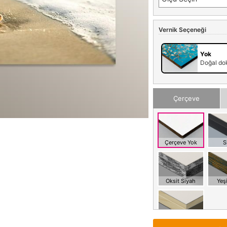
Vernik Seçeneği
Yok
Doğal dok
Çerçeve
Çerçeve Yok
S
Oksit Siyah
Yeşi
Meşe