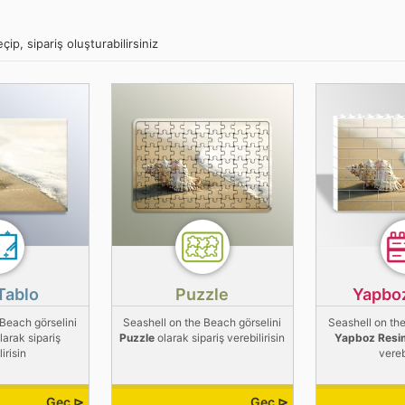
ip, sipariş oluşturabilirsiniz
Tablo
Puzzle
Yapbo
 Beach görselini
Seashell on the Beach görselini
Seashell on the
larak sipariş
Puzzle
olarak sipariş verebilirisin
Yapboz Resi
irisin
vereb
Geç ⊳
Geç ⊳