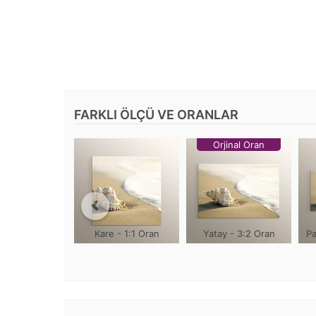
FARKLI ÖLÇÜ VE ORANLAR
Orjinal Oran
Kare - 1:1 Oran
Yatay - 3:2 Oran
Pa