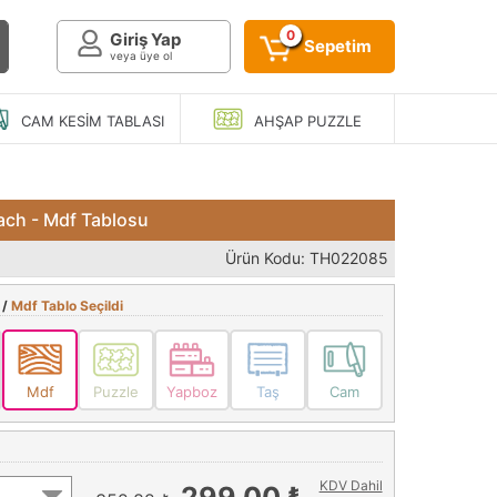
0
Giriş Yap
Sepetim
veya üye ol
CAM KESIM
TABLASI
AHŞAP
PUZZLE
ach - Mdf Tablosu
Ürün Kodu: TH022085
 /
Mdf Tablo Seçildi
Mdf
Puzzle
Yapboz
Taş
Cam
KDV Dahil
299,00 ₺