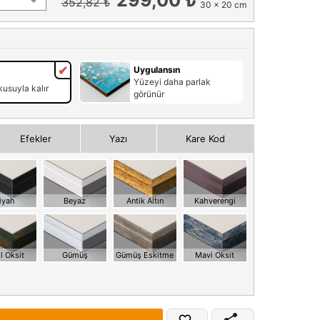
352,82 ₺
30 x 20 cm
Uygulansın
Yüzeyi daha parlak
usuyla kalır
görünür
Efekler
Yazı
Kare Kod
iyah
Beyaz
Antik Altın
Kahverengi
l Oksit
Gümüş
Gümüş Eskitme
Mavi Oksit