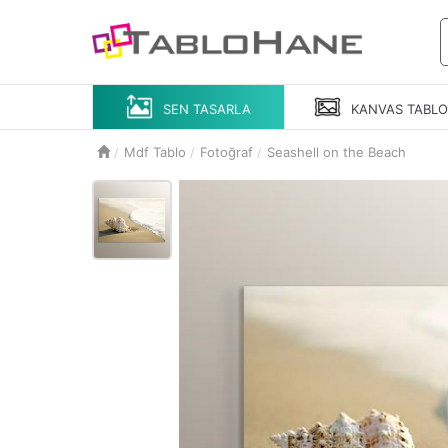
SEN TASARLA
KANVAS
TABL
Mdf Tablo
Fotoğraf
Seashell on the Beach