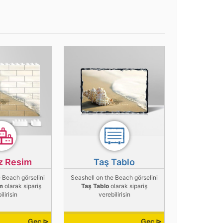
z Resim
Taş Tablo
 Beach görselini
Seashell on the Beach görselini
m
olarak sipariş
Taş Tablo
olarak sipariş
ilirisin
verebilirisin
Geç ⊳
Geç ⊳