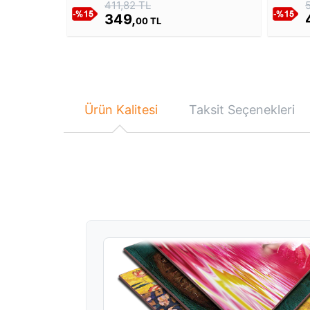
411,82 TL
349,
00 TL
Ürün Kalitesi
Taksit Seçenekleri