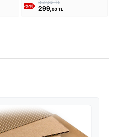
352,82 TL
299,
00 TL