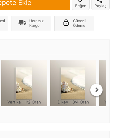
epete Ekle
Beğen
Paylaş
er yönde +2cm, yüksekliği 1cm olmaktadır
esi
Ücretsiz
Güvenli
Kargo
Ödeme
Vertika - 1:2 Oran
Dikey - 3:4 Oran
Yuvarlak - 1:1 Or