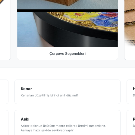
Çerçeve Seçenekleri
Kenar
H
Kenarları düzeltilmiş birinci sınıf düz mdf
D
Askı
Askısı tablonun üsütüne monte edilerek üretimi tamamlanır.
D
Asmaya hazır şekilde sevkiyatı yapılır.