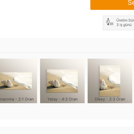
S
Not: Çerçeve genişliği h
Üretim Sür
3 iş günü
naroma - 2:1 Oran
Yatay - 4:3 Oran
Dikey - 2:3 Oran