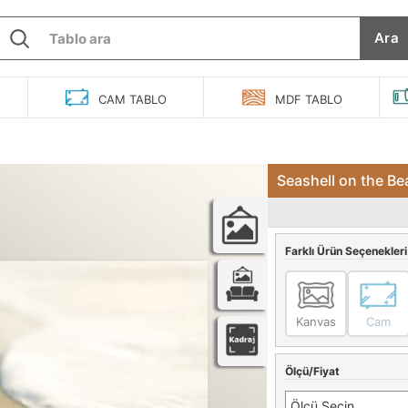
Ara
O
CAM
TABLO
MDF
TABLO
Seashell on the Be
Farklı Ürün Seçenekleri
Kanvas
Cam
Ölçü/Fiyat
Ölçü Seçin