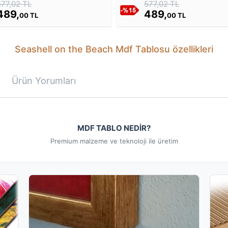
577,02 TL
577,02 TL
489,
489,
00 TL
00 TL
Seashell on the Beach Mdf Tablosu özellikleri
Ürün Yorumları
MDF TABLO NEDİR?
Premium malzeme ve teknoloji ile üretim