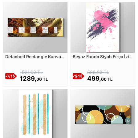
Detached Rectangle Kanvas
Beyaz Fonda Siyah Fırça İzi
Tablosu
ve Pembe Mürekkep
Damlaları Kanvas Tablosu
1521,02 TL
588,82 TL
1289,
499,
00 TL
00 TL