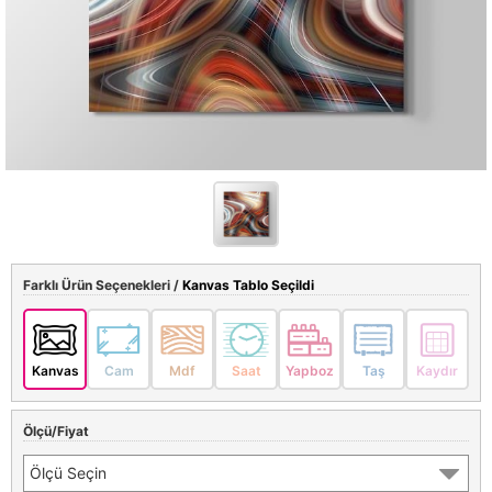
Farklı Ürün Seçenekleri /
Kanvas Tablo Seçildi
Kanvas
Cam
Mdf
Saat
Yapboz
Taş
Kaydır
Ölçü/Fiyat
Ölçü Seçin