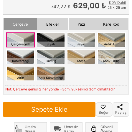
KDV Dahil
629,00 ₺
742,22 ₺
25 x 25 cm
Çerçeve
Efekler
Yazı
Kare Kod
Çerçeve Yok
Siyah
Beyaz
Antik Altın
Kahverengi
Gümüş
Meşe
Antik Fildişi
Altın
Açık Kahverengi
Not: Çerçeve genişliği her yönde +3cm, yüksekliği 3cm olmaktadır
Sepete Ekle
Beğen
Paylaş
Üretim
Ücretsiz
Güvenli
Süresi
Kargo
Ödeme