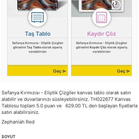
Taş Tablo
Kaydır Çöz
Sefanya Kırmızısı - Eliptik Çizgiler
Sefanya Kırmızısı - Eliptik Çizgiler
görselini
Taş Tablo
olarak sipariş
görselini
Kaydır Çöz
olarak sipariş
verebilirisin
verebilirisin
Geç ⊳
Geç ⊳
Sefanya Kırmızısı - Eliptik Çizgiler kanvas tablo olarak satın
alabilir ve duvarlarınızı süsleyebilirsiniz.
TH022677
Kanvas
Tablosu toplam
5.0
puan ve
629.00
TL den başlayan fiyatlarla
satın alabilirsiniz.
Zephaniah Red
SOYUT