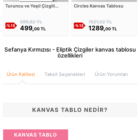
Turuncu ve Yeşil Çizgili
Circles Kanvas Tablosu
Soyut Çalışma - 2 Kanvas
Tablosu
588,82 TL
1521,02 TL
499,
1289,
00 TL
00 TL
Sefanya Kırmızısı - Eliptik Çizgiler kanvas tablosu
özellikleri
Ürün Kalitesi
Taksit Seçenekleri
Ürün Yorumları
KANVAS TABLO NEDİR?
KANVAS TABLO