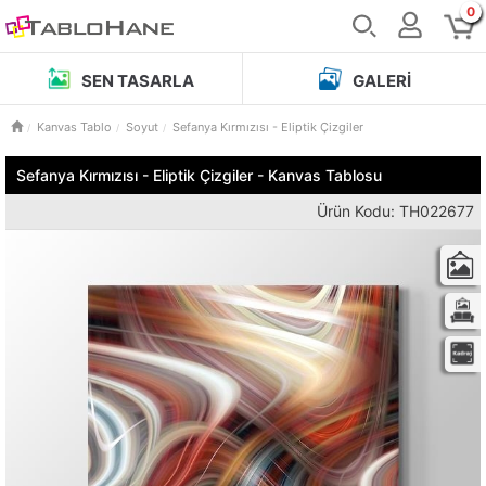
0
SEN TASARLA
GALERI
Kanvas Tablo
Soyut
Sefanya Kırmızısı - Eliptik Çizgiler
Sefanya Kırmızısı - Eliptik Çizgiler - Kanvas Tablosu
Ürün Kodu: TH022677