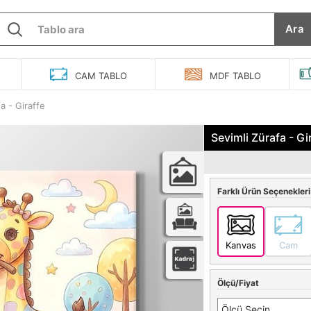
Ara
O
CAM
TABLO
MDF
TABLO
a - Giraffe
Sevimli Zürafa - G
Farklı Ürün Seçenekleri
Kanvas
Cam
Ölçü/Fiyat
Ölçü Seçin