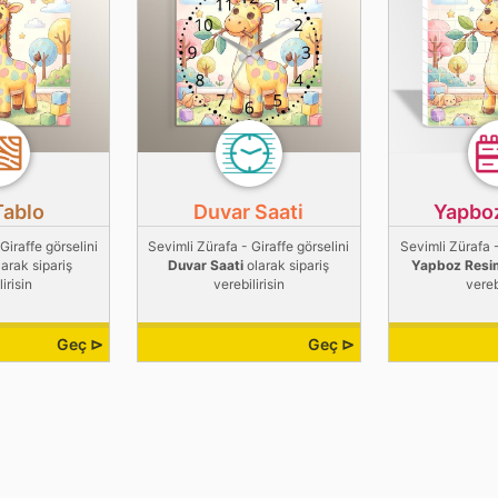
Tablo
Duvar Saati
Yapbo
Giraffe görselini
Sevimli Zürafa - Giraffe görselini
Sevimli Zürafa -
arak sipariş
Duvar Saati
olarak sipariş
Yapboz Resi
irisin
verebilirisin
vereb
Geç ⊳
Geç ⊳