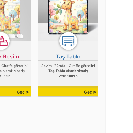
z Resim
Taş Tablo
 Giraffe görselini
Sevimli Zürafa - Giraffe görselini
m
olarak sipariş
Taş Tablo
olarak sipariş
ilirisin
verebilirisin
Geç ⊳
Geç ⊳