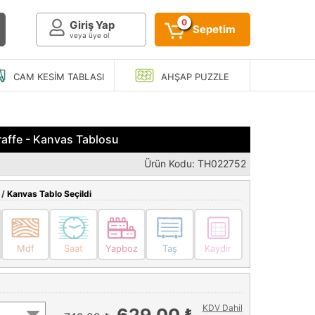
0
Giriş Yap
Sepetim
veya üye ol
CAM KESIM
TABLASI
AHŞAP
PUZZLE
iraffe - Kanvas Tablosu
Ürün Kodu: TH022752
 /
Kanvas Tablo Seçildi
Mdf
Saat
Yapboz
Taş
Kaydır
KDV Dahil
629,00 ₺