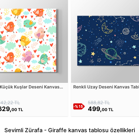
 Küçük Kuşlar Deseni Kanvas
Renkli Uzay Deseni Kanvas Tab
u
742,22 TL
588,82 TL
629,
499,
00 TL
00 TL
Sevimli Zürafa - Giraffe kanvas tablosu özellikleri