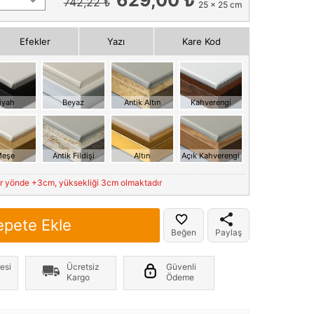
742,22 ₺
25 x 25 cm
Efekler
Yazı
Kare Kod
iyah
Beyaz
Antik Altın
Kahverengi
eşe
Antik Fildişi
Altın
Açık Kahverengi
er yönde +3cm, yüksekliği 3cm olmaktadır
epete Ekle
Beğen
Paylaş
esi
Ücretsiz
Güvenli
Kargo
Ödeme