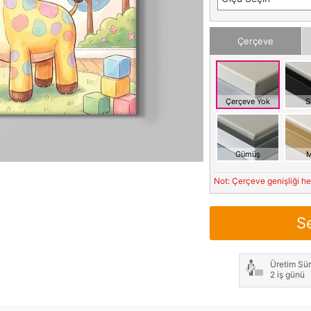
Çerçeve
Çerçeve Yok
S
Gümüş
M
Not: Çerçeve genişliği h
S
Üretim Sür
2 iş günü