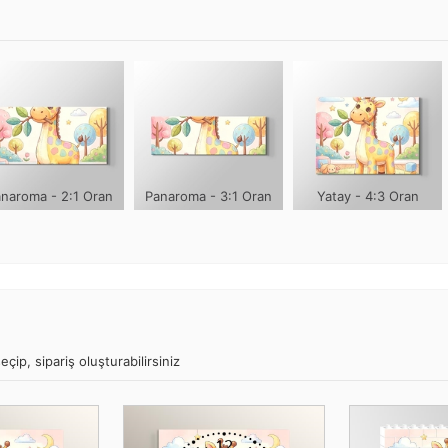
naroma - 2:1 Oran
Panaroma - 3:1 Oran
Yatay - 4:3 Oran
çip, sipariş oluşturabilirsiniz