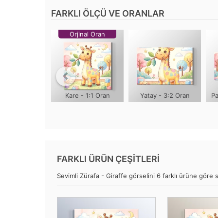
FARKLI ÖLÇÜ VE ORANLAR
Orjinal Oran
Kare - 1:1 Oran
Yatay - 3:2 Oran
Pa
FARKLI ÜRÜN ÇEŞİTLERİ
Sevimli Zürafa - Giraffe görselini 6 farklı ürüne göre se