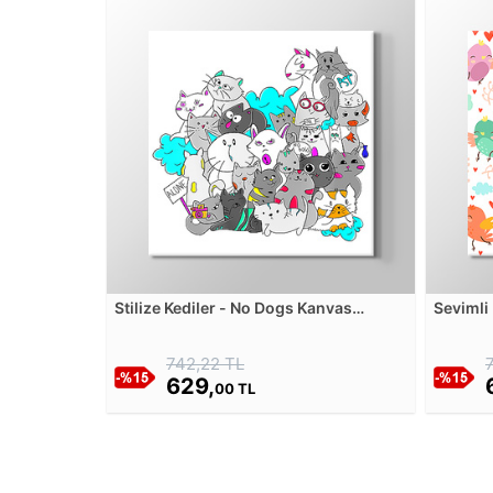
Stilize Kediler - No Dogs Kanvas
Sevimli
Tablosu
Tablos
742,22 TL
629,
00 TL