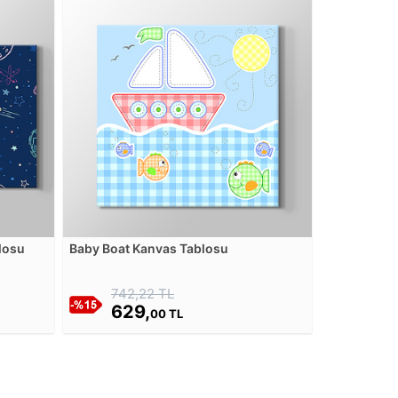
losu
Baby Boat Kanvas Tablosu
742,22 TL
629,
00 TL